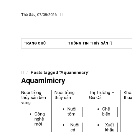
Skip
to
Thứ Sáu
, 07/08/2026
content
TRANG CHỦ
THÔNG TIN THỦY SẢN
/
Posts tagged "Aquamimicry"
Aquamimicry
Nuôi trồng
Nuôi trồng
Thị Trường –
Kho
thủy sản bền
thủy sản
Giá Cả
thuậ
vững
Nuôi
Chế
Công
tôm
biến
nghệ
mới
Nuôi
Xuất
cá
khẩu