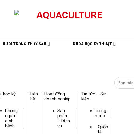
NUÔI TRỒNG THỦY SẢN
KHOA HỌC KỸ THUẬT
a học kỹ
Liên
Hoạt động
Tin tức – Sự
t
hệ
doanh nghiệp
kiện
Phòng
Sản
Trong
ngừa
phẩm
nước
dịch
– Dịch
bệnh
vụ
Quốc
tế