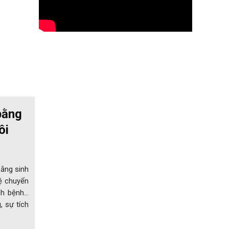
bằng
ôi
ằng sinh
lệ chuyển
ịch bệnh…
, sự tích