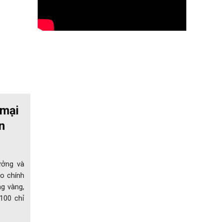
 mại
n
ưởng và
o chính
ng vàng,
 100 chỉ