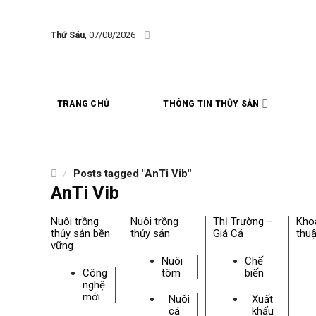
Skip
to
Thứ Sáu
, 07/08/2026
content
TRANG CHỦ
THÔNG TIN THỦY SẢN
/
Posts tagged "AnTi Vib"
AnTi Vib
Nuôi trồng
Nuôi trồng
Thị Trường –
Kho
thủy sản bền
thủy sản
Giá Cả
thuậ
vững
Nuôi
Chế
Công
tôm
biến
nghệ
mới
Nuôi
Xuất
cá
khẩu