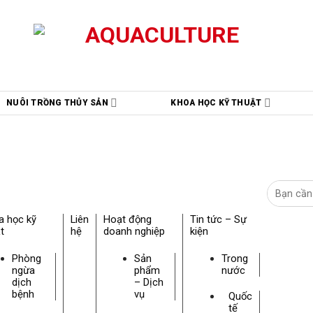
NUÔI TRỒNG THỦY SẢN
KHOA HỌC KỸ THUẬT
a học kỹ
Liên
Hoạt động
Tin tức – Sự
t
hệ
doanh nghiệp
kiện
Phòng
Sản
Trong
ngừa
phẩm
nước
dịch
– Dịch
bệnh
vụ
Quốc
tế