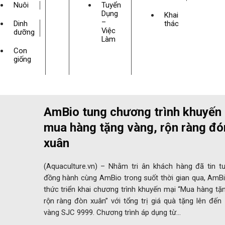
Nuôi
Tuyển
Dụng
Khai
–
Dinh
thác
Việc
dưỡng
Làm
Con
giống
AmBio tung chương trình khuyến
mua hàng tặng vàng, rộn ràng đó
xuân
(Aquaculture.vn) – Nhằm tri ân khách hàng đã tin t
đồng hành cùng AmBio trong suốt thời gian qua, AmBi
thức triển khai chương trình khuyến mại “Mua hàng tặ
rộn ràng đòn xuân” với tổng trị giá quà tặng lên đến
vàng SJC 9999. Chương trình áp dụng từ…