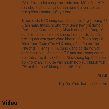
(Như Thanh) lại càng khó khăn hơn. Mỗi năm, HTX
này cho thu hoạch từ 60 tấn nấm trở lên, giá trị
trung bình khoảng 1,8 tỷ đồng.
Trước dịch, HTX cung cấp cho thị trường khoảng 4-
5 tấn nấm/tháng, nhưng thời điểm này chỉ dừng 1
tấn/tháng. Các nhà hàng, khách sạn phải đóng cửa
nên hàng hóa của HTX không tiêu thụ được, dẫn
đến nguồn vốn quay vòng không có. Theo ông Lê
Đình Trúc, Giám đốc HTX nông sản hữu cơ Trúc
Phượng: “Hiện tại HTX cũng đang có dư nợ với
ngân hàng và Liên minh HTX tỉnh mà không còn tài
sản thế chấp để vay thêm. Nếu không kịp thời tháo
gỡ khó khăn, HTX sẽ vào nhóm nợ xấu. Nguồn vốn
để tái đầu tư sẽ không biết thế nào”.
Vi An
Nguồn: Vhds.baothanhhoa.vn
Video