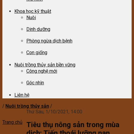
Khoa học kỹ thuật
Nuôi
Dinh dưỡng
Phòng ngừa dịch bệnh
Con giống
Nuôi trồng thủy sản bền vững
Công nghệ mới
Góc nhìn
Liên hệ
/
Nuôi trồng thủy sản
/
Thứ Sáu, 1/10/2021, 14:00
Trang chủ
Tiêu thụ nông sản trong mùa
dịch: Tiến thoái lưỡng nan…