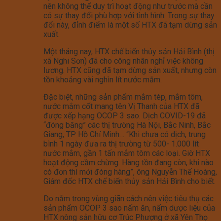
nên không thể duy trì hoạt động như trước mà cần
có sự thay đổi phù hợp với tình hình. Trong sự thay
đổi này, đỉnh điểm là một số HTX đã tạm dừng sản
xuất.
Một tháng nay, HTX chế biến thủy sản Hải Bình (thị
xã Nghi Sơn) đã cho công nhân nghỉ việc không
lương. HTX cũng đã tạm dừng sản xuất, nhưng còn
tồn khoảng vài nghìn lít nước mắm.
Đặc biệt, những sản phẩm mắm tép, mắm tôm,
nước mắm cốt mang tên Vị Thanh của HTX đã
được xếp hạng OCOP 3 sao. Dịch COVID-19 đã
“đóng băng” các thị trường Hà Nội, Bắc Ninh, Bắc
Giang, TP Hồ Chí Minh… “Khi chưa có dịch, trung
bình 1 ngày đưa ra thị trường từ 500- 1.000 lít
nước mắm, gần 1 tấn mắm tôm các loại. Giờ HTX
hoạt động cầm chừng. Hàng tồn đang còn, khi nào
có đơn thì mới đóng hàng”, ông Nguyễn Thế Hoàng,
Giám đốc HTX chế biến thủy sản Hải Bình cho biết.
Do nằm trong vùng giãn cách nên việc tiêu thụ các
sản phẩm OCOP 3 sao nấm ăn, nấm dược liệu của
HTX nông sản hữu cơ Trúc Phượng ở xã Yên Thọ