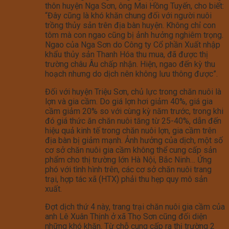
thôn huyện Nga Sơn, ông Mai Hồng Tuyến, cho biết:
“Đây cũng là khó khăn chung đối với người nuôi
trồng thủy sản trên địa bàn huyện. Không chỉ con
tôm mà con ngao cũng bị ảnh hưởng nghiêm trọng.
Ngao của Nga Sơn do Công ty Cổ phần Xuất nhập
khẩu thủy sản Thanh Hóa thu mua, đã được thị
trường châu Âu chấp nhận. Hiện, ngao đến kỳ thu
hoạch nhưng do dịch nên không lưu thông được”.
Đối với huyện Triệu Sơn, chủ lực trong chăn nuôi là
lợn và gia cầm. Do giá lợn hơi giảm 40%, giá gia
cầm giảm 20% so với cùng kỳ năm trước, trong khi
đó giá thức ăn chăn nuôi tăng từ 25-40%, dẫn đến
hiệu quả kinh tế trong chăn nuôi lợn, gia cầm trên
địa bàn bị giảm mạnh. Ảnh hưởng của dịch, một số
cơ sở chăn nuôi gia cầm không thể cung cấp sản
phẩm cho thị trường lớn Hà Nội, Bắc Ninh… Ứng
phó với tình hình trên, các cơ sở chăn nuôi trang
trại, hợp tác xã (HTX) phải thu hẹp quy mô sản
xuất.
Đợt dịch thứ 4 này, trang trại chăn nuôi gia cầm của
anh Lê Xuân Thịnh ở xã Thọ Sơn cũng đối diện
những khó khăn. Từ chỗ cung cấp ra thị trường 2