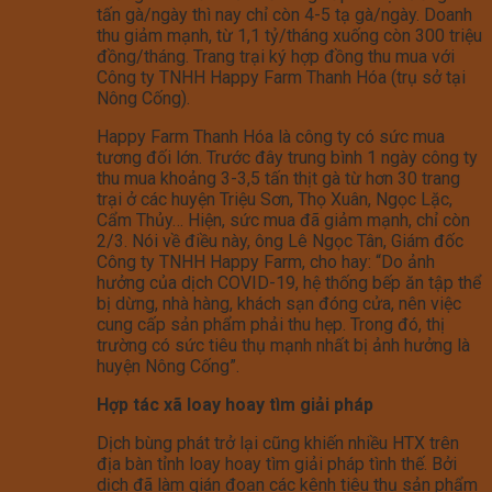
tấn gà/ngày thì nay chỉ còn 4-5 tạ gà/ngày. Doanh
thu giảm mạnh, từ 1,1 tỷ/tháng xuống còn 300 triệu
đồng/tháng. Trang trại ký hợp đồng thu mua với
Công ty TNHH Happy Farm Thanh Hóa (trụ sở tại
Nông Cống).
Happy Farm Thanh Hóa là công ty có sức mua
tương đối lớn. Trước đây trung bình 1 ngày công ty
thu mua khoảng 3-3,5 tấn thịt gà từ hơn 30 trang
trại ở các huyện Triệu Sơn, Thọ Xuân, Ngọc Lặc,
Cẩm Thủy… Hiện, sức mua đã giảm mạnh, chỉ còn
2/3. Nói về điều này, ông Lê Ngọc Tân, Giám đốc
Công ty TNHH Happy Farm, cho hay: “Do ảnh
hưởng của dịch COVID-19, hệ thống bếp ăn tập thể
bị dừng, nhà hàng, khách sạn đóng cửa, nên việc
cung cấp sản phẩm phải thu hẹp. Trong đó, thị
trường có sức tiêu thụ mạnh nhất bị ảnh hưởng là
huyện Nông Cống”.
Hợp tác xã loay hoay tìm giải pháp
Dịch bùng phát trở lại cũng khiến nhiều HTX trên
địa bàn tỉnh loay hoay tìm giải pháp tình thế. Bởi
dịch đã làm gián đoạn các kênh tiêu thụ sản phẩm