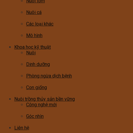
Nuôi tôm
Nuôi cá
Các loại khác
Mô hình
Khoa học kỹ thuật
Nuôi
Dinh dưỡng
Phòng ngừa dịch bệnh
Con giống
Nuôi trồng thủy sản bền vững
Công nghệ mới
Góc nhìn
Liên hệ