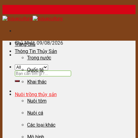
Skip
to
content
Chủ Nhật
, 09/08/2026
Trang chủ
Thông Tin Thủy Sản
Trong nước
Quốc tế
Tìm
kiếm:
Khai thác
Nuôi trồng thủy sản
Nuôi tôm
Nuôi cá
Các loại khác
Mô hình