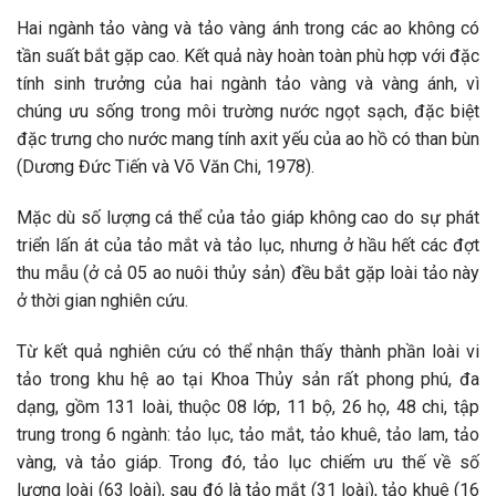
Hai ngành tảo vàng và tảo vàng ánh trong các ao không có
tần suất bắt gặp cao. Kết quả này hoàn toàn phù hợp với đặc
tính sinh trưởng của hai ngành tảo vàng và vàng ánh, vì
chúng ưu sống trong môi trường nước ngọt sạch, đặc biệt
đặc trưng cho nước mang tính axit yếu của ao hồ có than bùn
(Dương Đức Tiến và Võ Văn Chi, 1978).
Mặc dù số lượng cá thể của tảo giáp không cao do sự phát
triển lấn át của tảo mắt và tảo lục, nhưng ở hầu hết các đợt
thu mẫu (ở cả 05 ao nuôi thủy sản) đều bắt gặp loài tảo này
ở thời gian nghiên cứu.
Từ kết quả nghiên cứu có thể nhận thấy thành phần loài vi
tảo trong khu hệ ao tại Khoa Thủy sản rất phong phú, đa
dạng, gồm 131 loài, thuộc 08 lớp, 11 bộ, 26 họ, 48 chi, tập
trung trong 6 ngành: tảo lục, tảo mắt, tảo khuê, tảo lam, tảo
vàng, và tảo giáp. Trong đó, tảo lục chiếm ưu thế về số
lượng loài (63 loài), sau đó là tảo mắt (31 loài), tảo khuê (16