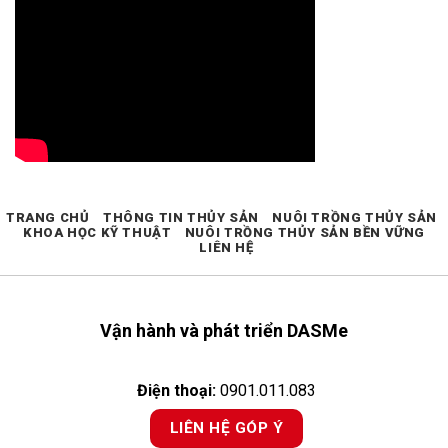
TRANG CHỦ
THÔNG TIN THỦY SẢN
NUÔI TRỒNG THỦY SẢN
KHOA HỌC KỸ THUẬT
NUÔI TRỒNG THỦY SẢN BỀN VỮNG
LIÊN HỆ
Vận hành và phát triển DASMe
Điện thoại:
0901.011.083
LIÊN HỆ GÓP Ý