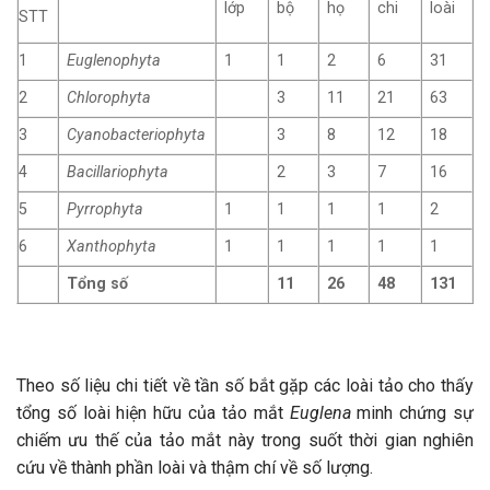
lớp
bộ
họ
chi
loài
STT
1
Euglenophyta
1
1
2
6
31
2
Chlorophyta
3
11
21
63
3
Cyanobacteriophyta
3
8
12
18
4
Bacillariophyta
2
3
7
16
5
Pyrrophyta
1
1
1
1
2
6
Xanthophyta
1
1
1
1
1
Tổng số
11
26
48
131
Theo số liệu chi tiết về tần số bắt gặp các loài tảo cho thấy
tổng số loài hiện hữu của tảo mắt
Euglena
minh chứng sự
chiếm ưu thế của tảo mắt này trong suốt thời gian nghiên
cứu về thành phần loài và thậm chí về số lượng.