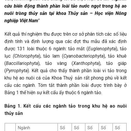
cứu biến động thành phần loài tảo nước ngọt trong hệ ao
nuôi trồng thủy sản tại khoa Thủy sản – Học viện Nông
nghiệp Việt Nam
”
Kết quả thí nghiệm thu được trên cơ sở phân tích các số liệu
định tính và định lượng qua các đợt thu mẫu đã xác định
được 131 loài thuộc 6 ngành: tảo mắt (
Euglenophyta
), tảo
lục
(Chlorophyta
), tảo lam (
Cyanobacteriophyta
), tảo khuê
(
Baccillariophyta
), tảo vàng (
Xanthophyta
), tảo giáp
(
Pyrrophyta
). Kết quả cho thấy thành phần loài vi tảo trong
khu hệ ao nuôi cá của Khoa Thuỷ sản rất phong phú về kết
cấu các ngành. Tóm tắt thành phần loài được trình bày ở
Bảng 1 thể hiện sự kết cấu ấy thuộc 6 ngành tảo.
Bảng 1. Kết cấu các ngành tảo trong khu hệ ao nuôi
thủy sản
Ngành
Số
Số
Số
Số
Số