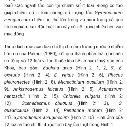
loài). Các ngành tảo còn lại chiếm số ít loài. Riêng có tảo
giáp chiếm số ít loài nhưng số lượng tảo
Gymnodinium
aeruginesum
chiếm ưu thế lớn trong ao nuôi trong cả quá
trình nghiên cứu, đặc biệt tảo này có số lượng nhiều hơn vào
mùa đông.
Theo danh mục các loài chỉ thị cho môi trường nước ô nhiễm
hữu cơ của Palmer (1980), kết quả thành phần loài ghi nhận
có tổng số 12 loài vi tảo thuộc khu hệ ao nuôi thuỷ sản của
Khoa, bao gồm:
Euglena acus
(Hình 2: 1, 2, 3),
E.
oxyruris
(Hình 2: 4),
E. viridis
(Hình 2: 6),
Phacus
pleuronectes
(Hình 2: 8),
Micractinium pusillum
(Hình 2:
9),
Ankistrodemus falcatus
(Hình 2: 5),
Actinastrum
hantzschii
(Hình 2: 15),
Chlorella vulgaris
(Hình 2:
12),
Scenedesmus obliquus
(Hình 2: 13),
S.
quadricauda
(Hình 2: 14),
Pandorina morum
(Hình 2:
11),
Gymnodinium aeruginesum
(Hình 2: 10). Hình ảnh của
12 loài vi tảo chỉ thị được trình bày lần lượt trong Hình 1.