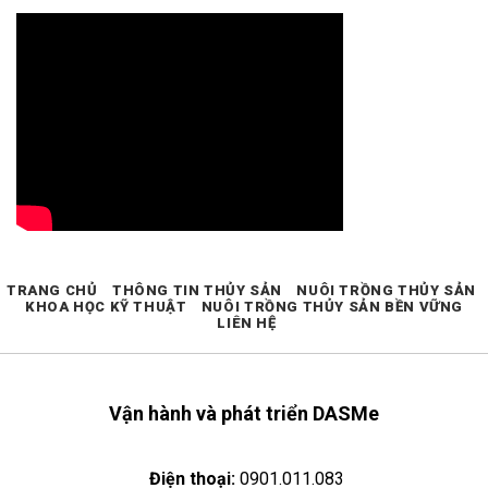
TRANG CHỦ
THÔNG TIN THỦY SẢN
NUÔI TRỒNG THỦY SẢN
KHOA HỌC KỸ THUẬT
NUÔI TRỒNG THỦY SẢN BỀN VỮNG
LIÊN HỆ
Vận hành và phát triển DASMe
Điện thoại:
0901.011.083