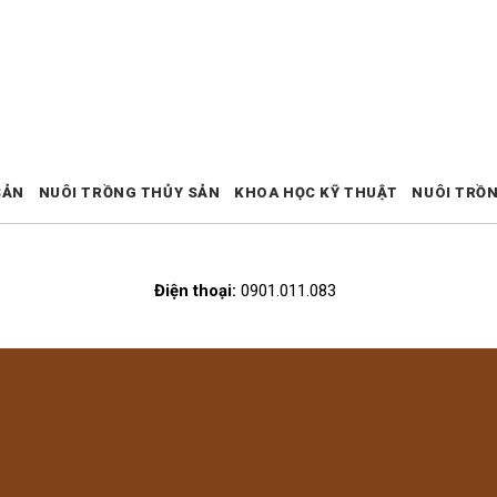
SẢN
NUÔI TRỒNG THỦY SẢN
KHOA HỌC KỸ THUẬT
NUÔI TRỒ
Điện thoại:
0901.011.083