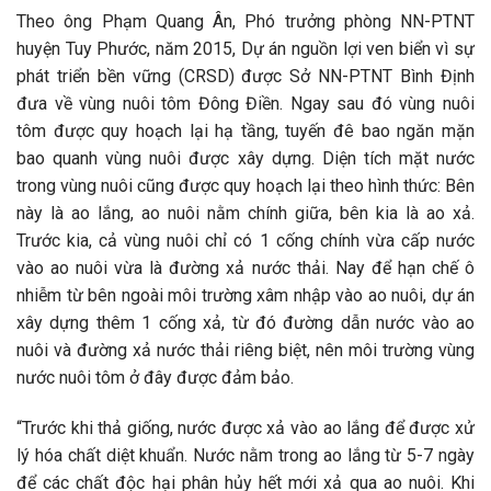
Theo ông Phạm Quang Ân, Phó trưởng phòng NN-PTNT
huyện Tuy Phước, năm 2015, Dự án nguồn lợi ven biển vì sự
phát triển bền vững (CRSD) được Sở NN-PTNT Bình Định
đưa về vùng nuôi tôm Đông Điền. Ngay sau đó vùng nuôi
tôm được quy hoạch lại hạ tầng, tuyến đê bao ngăn mặn
bao quanh vùng nuôi được xây dựng. Diện tích mặt nước
trong vùng nuôi cũng được quy hoạch lại theo hình thức: Bên
này là ao lắng, ao nuôi nằm chính giữa, bên kia là ao xả.
Trước kia, cả vùng nuôi chỉ có 1 cống chính vừa cấp nước
vào ao nuôi vừa là đường xả nước thải. Nay để hạn chế ô
nhiễm từ bên ngoài môi trường xâm nhập vào ao nuôi, dự án
xây dựng thêm 1 cống xả, từ đó đường dẫn nước vào ao
nuôi và đường xả nước thải riêng biệt, nên môi trường vùng
nước nuôi tôm ở đây được đảm bảo.
“Trước khi thả giống, nước được xả vào ao lắng để được xử
lý hóa chất diệt khuẩn. Nước nằm trong ao lắng từ 5-7 ngày
để các chất độc hại phân hủy hết mới xả qua ao nuôi. Khi