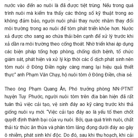
nước vào đến ao nuôi là đã được tiệt trùng. Nếu trong quá
trình nuôi mà kiểm tra thấy các thông số kỹ thuật trong ao
không đảm bảo, người nuôi phải thay nước nhằm thay đổi
môi trường trong ao nuôi để tôm phát triển khỏe hơn. Nước
xả được cho sang ao chứa thải bên cạnh để xử lý trước khi
xả dần ra môi trường theo cống thoát. Nhờ triển khai áp dụng
các biện pháp tổng hợp phòng, chống dịch bệnh, tổ chức
giám sát, phát hiện và xử lý kịp thời các ổ dịch phát sinh nên
tôm nuôi ở Đông Điền ngày càng mang lại hiệu quả thiết
thực” anh Phạm Văn Chạy, hộ nuôi tôm ở Đông Điền, chia sẻ.
Theo ông Phạm Quang Ân, Phó trưởng phòng NN-PTNT
huyện Tuy Phước, người nuôi tôm trên địa bàn hiện đã rất
tuân thủ việc cải tạo, vệ sinh đáy ao kỹ càng trước khi thả
giống nuôi vụ mới. “Việc cải tạo đáy ao là yếu tố then chốt
quyết định thành bại của vụ nuôi. Bởi, qua quá trình nuôi, chất
thải từ thức ăn thừa và phân tôm lắng đọng dưới đáy ao gây
ô nhiễm, phát sinh khí độc. Do đó, sau khi thu hoạch, khi cải