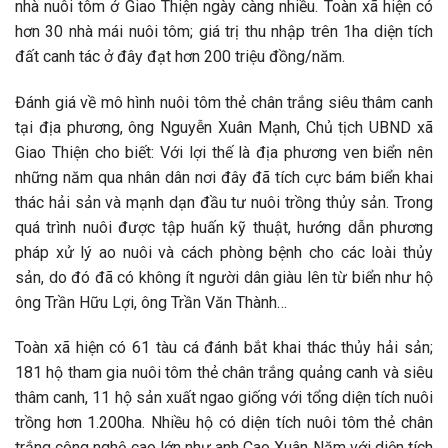
nhà nuôi tôm ở Giao Thiện ngày càng nhiều. Toàn xã hiện có
hơn 30 nhà mái nuôi tôm; giá trị thu nhập trên 1ha diện tích
đất canh tác ở đây đạt hơn 200 triệu đồng/năm.
Đánh giá về mô hình nuôi tôm thẻ chân trắng siêu thâm canh
tại địa phương, ông Nguyễn Xuân Mạnh, Chủ tịch UBND xã
Giao Thiện cho biết: Với lợi thế là địa phương ven biển nên
những năm qua nhân dân nơi đây đã tích cực bám biển khai
thác hải sản và mạnh dạn đầu tư nuôi trồng thủy sản. Trong
quá trình nuôi được tập huấn kỹ thuật, hướng dẫn phương
pháp xử lý ao nuôi và cách phòng bệnh cho các loài thủy
sản, do đó đã có không ít người dân giàu lên từ biển như hộ
ông Trần Hữu Lợi, ông Trần Văn Thành…
Toàn xã hiện có 61 tàu cá đánh bắt khai thác thủy hải sản;
181 hộ tham gia nuôi tôm thẻ chân trắng quảng canh và siêu
thâm canh, 11 hộ sản xuất ngao giống với tổng diện tích nuôi
trồng hơn 1.200ha. Nhiều hộ có diện tích nuôi tôm thẻ chân
trắng công nghệ cao lớn như anh Cao Xuân Năm với diện tích