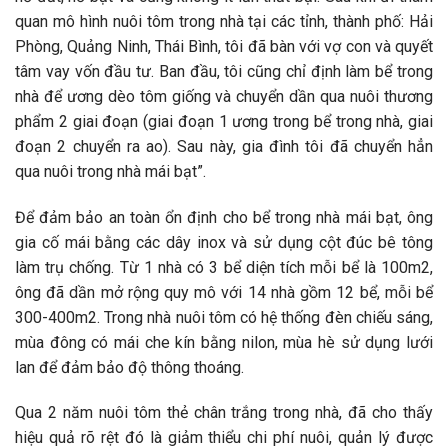
quan mô hình nuôi tôm trong nhà tại các tỉnh, thành phố: Hải
Phòng, Quảng Ninh, Thái Bình, tôi đã bàn với vợ con và quyết
tâm vay vốn đầu tư. Ban đầu, tôi cũng chỉ định làm bể trong
nhà để ương dèo tôm giống và chuyển dần qua nuôi thương
phẩm 2 giai đoạn (giai đoạn 1 ương trong bể trong nhà, giai
đoạn 2 chuyển ra ao). Sau này, gia đình tôi đã chuyển hẳn
qua nuôi trong nhà mái bạt”.
Để đảm bảo an toàn ổn định cho bể trong nhà mái bạt, ông
gia cố mái bằng các dây inox và sử dụng cột đúc bê tông
làm trụ chống. Từ 1 nhà có 3 bể diện tích mỗi bể là 100m2,
ông đã dần mở rộng quy mô với 14 nhà gồm 12 bể, mỗi bể
300-400m2. Trong nhà nuôi tôm có hệ thống đèn chiếu sáng,
mùa đông có mái che kín bằng nilon, mùa hè sử dụng lưới
lan để đảm bảo độ thông thoáng.
Qua 2 năm nuôi tôm thẻ chân trắng trong nhà, đã cho thấy
hiệu quả rõ rệt đó là giảm thiểu chi phí nuôi, quản lý được