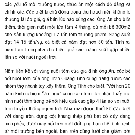
các yếu tố môi trường nước, thức ăn một cách dễ dàng và
chính xác, đặc biệt là chủ động trong thu hoạch nên không lo
thương lái ép giá, giá bán lúc nào cũng cao. Ông An cho biết
thêm, thời gian nuôi mỗi lứa tầm 4 tháng, cứ mỗi bể 300m2
cho sản lượng khoảng 1,2 tấn tôm thương phẩm. Năng suất
đạt 14-15 tấn/vụ, cá biệt cả năm đạt hơn 30 tấn. Tính ra,
nuôi tôm trong nhà cho hiệu quả cao, năng suất gấp nhiều
lần so với nuôi ngoài trời.
Nằm liền kề với vùng nuôi tôm của gia đình ông An, các bể
nổi nuôi tôm của ông Trần Quang Tĩnh cũng đang được các
nhóm thợ nhanh tay xây thêm. Ông Tĩnh cho biết: “Với hơn 20
năm kinh nghiệm “ăn, ngủ” cùng con tôm, tôi nhận thấy mô
hình nuôi tôm trong bể nổi hiệu quả cao gấp 4 lần so với nuôi
tôm truyền thống ngoài trời. Nhà mái được thiết kế đặc biệt
với dạng tròn, dựng cột khung thép phủ bạt có đáy dạng
hình phễu, được xây nổi trên mặt đất giúp hạn chế dịch bệnh
từ môi trường bên ngoài, bên trên dùng lưới che giảm bớt