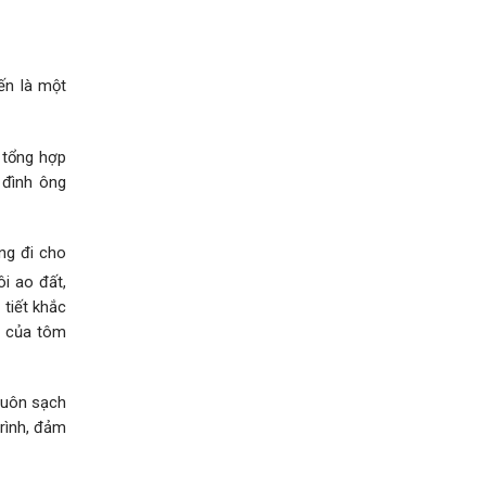
ến là một
i tổng hợp
 đình ông
ng đi cho
ôi ao đất,
tiết khắc
ng của tôm
luôn sạch
rình, đảm