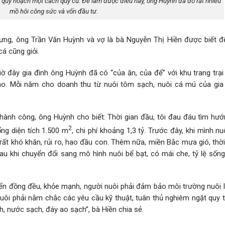
 quy hoạch một cách quy củ. Để làm được điều này, ông Huỳnh đã đổ rất nhiều
mồ hôi công sức và vốn đầu tư.
ng, ông Trần Văn Huỳnh và vợ là bà Nguyễn Thị Hiền được biết đ
cá cũng giỏi.
iờ đây gia đình ông Huỳnh đã có “của ăn, của để” với khu trang trạ
cao. Mỗi năm cho doanh thu từ nuôi tôm sạch, nuôi cá mú của gia
thành công, ông Huỳnh cho biết: Thời gian đầu, tôi đau đáu tìm hướ
2
ổng diện tích 1.500 m
, chi phí khoảng 1,3 tỷ. Trước đây, khi mình nu
t khó khăn, rủi ro, hao đầu con. Thêm nữa, miền Bắc mưa gió, thời 
 Sau khi chuyển đổi sang mô hình nuôi bể bạt, có mái che, tỷ lệ số
iển đồng đều, khỏe mạnh, người nuôi phải đảm bảo môi trường nuôi 
uôi phải nắm chắc các yêu cầu kỹ thuật, tuân thủ nghiêm ngặt quy t
, nước sạch, đáy ao sạch”, bà Hiền chia sẻ.