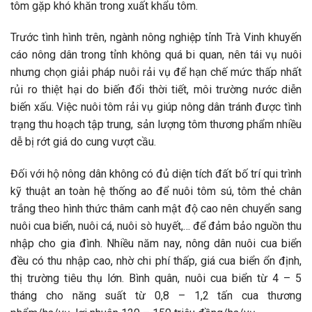
tôm gặp khó khăn trong xuất khẩu tôm.
Trước tình hình trên, ngành nông nghiệp tỉnh Trà Vinh khuyến
cáo nông dân trong tỉnh không quá bi quan, nên tái vụ nuôi
nhưng chọn giải pháp nuôi rải vụ để hạn chế mức thấp nhất
rủi ro thiệt hại do biến đổi thời tiết, môi trường nước diễn
biến xấu. Việc nuôi tôm rải vụ giúp nông dân tránh được tình
trạng thu hoạch tập trung, sản lượng tôm thương phẩm nhiều
dễ bị rớt giá do cung vượt cầu.
Đối với hộ nông dân không có đủ diện tích đất bố trí qui trình
kỹ thuật an toàn hệ thống ao để nuôi tôm sú, tôm thẻ chân
trắng theo hình thức thâm canh mật độ cao nên chuyển sang
nuôi cua biển, nuôi cá, nuôi sò huyết,… để đảm bảo nguồn thu
nhập cho gia đình. Nhiều năm nay, nông dân nuôi cua biển
đều có thu nhập cao, nhờ chi phí thấp, giá cua biển ổn định,
thị trường tiêu thụ lớn. Bình quân, nuôi cua biển từ 4 – 5
tháng cho năng suất từ 0,8 – 1,2 tấn cua thương