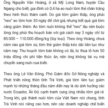
Ông Nguyễn Văn Hoàng, ở xã Mỹ Long Nam, huyện Cầu
Ngang cho biết, gia đình có 0,4 ha ao nuôi tôm thẻ chân trắng
theo hình thức thâm canh. Do giá tôm giảm thấp, ông phải
“neo” ao tôm hơn 30 ngày để chờ giá, nhưng kết quả giá tôm
càng giảm thêm. Ao tôm nuôi không thể “neo” lâu nên buộc
lòng ông phải thu hoạch bán với giá cách nay 3 ngày chỉ từ
85.000 – 110.000 đồng/kg (tùy loại). Theo ông Hoàng, chưa
năm nào giá tôm sú, tôm thẻ giảm thấp kéo dài liên tục như
năm nay. Thu hoạch tôm bán không có lãi, bị thua lỗ hơn 50
triệu đồng chi phí tiền thức ăn, nên ông không tái vụ mà
chuyển sang nuôi cua biển.
Theo ông Lê Văn Đông, Phó Giám đốc Sở Nông nghiệp và
Phát triển nông thôn tỉnh Trà Vinh, giá tôm liên tục giảm
mạnh từ những tháng đầu năm đến nay là do ảnh hưởng các
nước Ecuador, Ấn Độ cạnh tranh cung ứng nhiều tôm giá rẻ.
Trong khi, giá thành nuôi tôm của Việt Nam nói chung, tỉnh
Trà Vinh nói riêng cao hơn, nên các doanh nghiệp chế biến