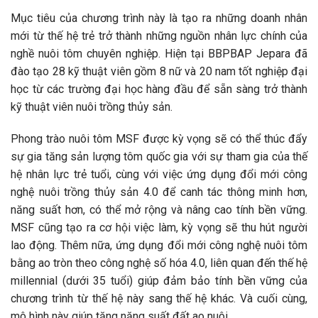
Mục tiêu của chương trình này là tạo ra những doanh nhân
mới từ thế hệ trẻ trở thành những nguồn nhân lực chính của
nghề nuôi tôm chuyên nghiệp. Hiện tại BBPBAP Jepara đã
đào tạo 28 kỹ thuật viên gồm 8 nữ và 20 nam tốt nghiệp đại
học từ các trường đại học hàng đầu để sẵn sàng trở thành
kỹ thuật viên nuôi trồng thủy sản.
Phong trào nuôi tôm MSF được kỳ vọng sẽ có thể thúc đẩy
sự gia tăng sản lượng tôm quốc gia với sự tham gia của thế
hệ nhân lực trẻ tuổi, cùng với việc ứng dụng đổi mới công
nghệ nuôi trồng thủy sản 4.0 để canh tác thông minh hơn,
năng suất hơn, có thể mở rộng và nâng cao tính bền vững.
MSF cũng tạo ra cơ hội việc làm, kỳ vọng sẽ thu hút người
lao động. Thêm nữa, ứng dụng đổi mới công nghệ nuôi tôm
bằng ao tròn theo công nghệ số hóa 4.0, liên quan đến thế hệ
millennial (dưới 35 tuổi) giúp đảm bảo tính bền vững của
chương trình từ thế hệ này sang thế hệ khác. Và cuối cùng,
mô hình này giúp tăng năng suất đất ao nuôi.