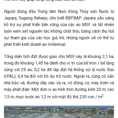
Người đứng đầu Trung tâm Nuôi trồng Thủy sản Nước lợ
Jepara, Sugeng Raharjo, cho biết BBPBAP Jepara sẵn sàng
hỗ trợ sự phát triển bền vững của các ao MSF và tất nhiên
luôn xem xét nguyên tắc không chất thải, bằng cách thu hút
sự tham gia của các học giả trẻ, những người sẽ có thể tự
phát triển kinh doanh ao millennial.
Tổng diện tích đất được giao cho MSF này là khoảng 2,1 ha,
trong đó khoảng 1,45 ha dành cho vị trí của bể tròn / bể lắng
cùng với 29 ao, 0,2 ha để lắp đặt hệ thống xử lý nước thải
(IPAL), 0,4 ha đối với hồ dự trữ nước. Ngoài ra, cũng có sẵn
nhà bảo vệ, đường dây vào và ra, vỏ động cơ, máy bơm và
máy phát điện. Một đơn vị ao hình tròn đường kính 20 m, cao
2
1,5 m, mực nước ao 1,3 m với mật độ thả 250 con / m
.