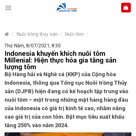
Skip
to
content
/
Nuôi trồng thủy sản
/
Nuôi tôm
/
Thứ Năm, 8/07/2021, 8:30
Indonesia khuyến khích nuôi tôm
Millenial: Hiện thực hóa gia tăng sản
lượng tôm
Bộ Hàng hải và Nghề cá (KKP) của Cộng hòa
Indonesia, thông qua Tổng cục Nuôi trồng Thủy
sản (DJPB) hiện đang
có kế hoạch
tập trung vào
nuôi
tôm –
một trong những mặt hàng hàng đầu
của Indonesia có giá trị kinh tế cao
,
nhằm nâng
cao giá trị của con tôm.
Đặt mục tiêu
xuất khẩu
tăng 250% vào năm 2024.