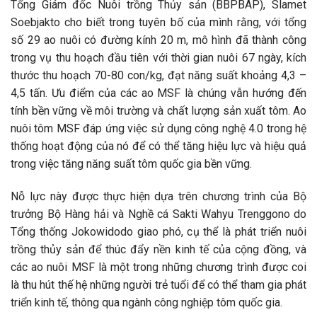
Tổng Giám đốc Nuôi trồng Thủy sản (BBPBAP), Slamet
Soebjakto cho biết trong tuyên bố của mình rằng, với tổng
số 29 ao nuôi có đường kính 20 m, mô hình đã thành công
trong vụ thu hoạch đầu tiên với thời gian nuôi 67 ngày, kích
thước thu hoạch 70-80 con/kg, đạt năng suất khoảng 4,3 –
4,5 tấn. Ưu điểm của các ao MSF là chúng vẫn hướng đến
tính bền vững về môi trường và chất lượng sản xuất tôm. Ao
nuôi tôm MSF đáp ứng việc sử dụng công nghệ 4.0 trong hệ
thống hoạt động của nó để có thể tăng hiệu lực và hiệu quả
trong việc tăng năng suất tôm quốc gia bền vững.
Nỗ lực này được thực hiện dựa trên chương trình của Bộ
trưởng Bộ Hàng hải và Nghề cá Sakti Wahyu Trenggono do
Tổng thống Jokowidodo giao phó, cụ thể là phát triển nuôi
trồng thủy sản để thúc đẩy nền kinh tế của cộng đồng, và
các ao nuôi MSF là một trong những chương trình được coi
là thu hút thế hệ những người trẻ tuổi để có thể tham gia phát
triển kinh tế, thông qua ngành công nghiệp tôm quốc gia.