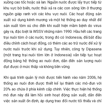
xuồng cao tốc hoặc sà lan. Nguồn nước được lấy trực tiếp từ
khu vực bờ biển, nước thải xả ra các con sông lớn ở thượng
nguồn giáp ranh với các khu vực nuôi. Các hoạt động sản
xuất sử dụng kênh mương và một hệ thống ao duy nhất để
sản xuất tôm sú cho đến khi xuất hiện mầm bệnh do virus
gây ra, đặc biệt là WSSV những năm 1990. Hầu hết các trang
trại nuôi tôm ở các nước, trong đó có Indonesia, đã bắt đầu
điều chỉnh cách hoạt động, có thêm các ao trữ nước để xử lý
nước nuôi trước khi sử dụng. Tuy nhiên, công ty Dipasena
(một trang trại nuôi tôm lớn ở Indonesia) vẫn tiếp tục hoạt
động bằng hệ thống ao nuôi đơn, dẫn đến sản lượng nuôi
đạt được ở mức thấp và không bền vững.
Khi quá trình quản lý mới được tiến hành vào năm 2006, hệ
thống ao nuôi đơn được thiết kế lại thành các mô-đun với
20% ao chứa ở phía kênh cấp chính. Việc thực hiện hệ thống
mô đun này đã làm hồi sinh hoạt động sản xuất, dẫn đến
việc sản xuất ổn định, áp dụng trao đổi nước tối thiểu và chỉ