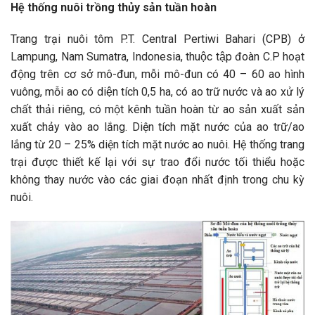
Hệ thống nuôi trồng thủy sản tuần hoàn
Trang trại nuôi tôm P.T. Central Pertiwi Bahari (CPB) ở
Lampung, Nam Sumatra, Indonesia, thuộc tập đoàn C.P hoạt
động trên cơ sở mô-đun, mỗi mô-đun có 40 – 60 ao hình
vuông, mỗi ao có diện tích 0,5 ha, có ao trữ nước và ao xử lý
chất thải riêng, có một kênh tuần hoàn từ ao sản xuất sản
xuất chảy vào ao lắng. Diện tích mặt nước của ao trữ/ao
lắng từ 20 – 25% diện tích mặt nước ao nuôi. Hệ thống trang
trại được thiết kế lại với sự trao đổi nước tối thiểu hoặc
không thay nước vào các giai đoạn nhất định trong chu kỳ
nuôi.