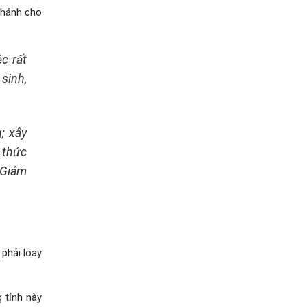
Chánh cho
c rất
sinh,
; xây
 thức
 Giám
phải loay
 tỉnh này