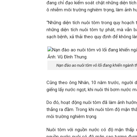
đang chỉ đạo kiểm soát chặt những diện tích 
ô nhiễm môi trường nghiêm trọng, làm ảnh h
“Những diện tích nuôi tôm trong quy hoạch 
những diện tích nuôi tôm tự phát, mà vẫn b
sạch bệnh, xả thải theo quy định để không l
Nạn đào ao nuôi tôm vô lối đang khiến ngành t
Cũng theo ông Nhân, 10 năm trước, người 
giếng lấy nước ngọt, khi nuôi thì bơm nước 
Do đó, hoạt động nuôi tôm đã làm ảnh hưởn
thẳng ra đầm. Trong khi nuôi tôm độ mặn thấp 
môi trường nghiêm trọng.
Nuôi tôm với nguồn nước có độ mặn thấp c
nguồn nước nuôi có độ mặn cao tương đươn