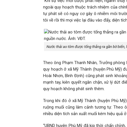
“Khi sự việc mới được phát hiện, ngành thủy 
ngoài quy hoạch thuộc trách nhiệm của chính
tự phát sẽ có nguy cơ gây ô nhiễm môi trường
tôi về rồi thì mọi việc lại đâu vào đấy, diện
Nước thải ao tôm được tống thẳng ra gần bờ biển,
Theo ông Phạm Thanh Nhân, Trưởng phòng Nuô
quy hoạch ở xã Mỹ Thành (huyện Phù Mỹ) được
Hoài Nhơn, Bình Định) cũng phát sinh khoản
mạnh tay, kiên quyết ngăn chặn, xử lý dứt đ
quy hoạch không phát sinh thêm.
Trong khi đó ở xã Mỹ Thành (huyện Phù Mỹ) 
ruộng muối cũng lâm cảnh tương tự. Theo ô
nhiều diện tích sản xuất muối kém hiệu quả 
“UBND huyện Phù Mỹ đã kịp thời chấn chỉnh,