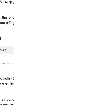
ấy” sẽ gây
 thả lỏng
con giống
Thung.
phải đóng
o nuôi xả
ây ô nhiễm
ã sử dụng
c ngọt từ