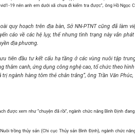
ovid1-19 nên anh em dưới xã chưa đi kiểm tra được”, ông Hồ Ngọc 
oài quy hoạch trên địa bàn, Sở NN-PTNT cũng đã làm việ
ến cáo về các hệ lụy, thế nhưng tình trạng này vẫn phát 
uyền địa phương.
 ưu tiên đầu tư kết cấu hạ tầng ở các vùng nuôi tập trung
ng thâm canh, ứng dụng công nghệ cao, tổ chức theo hình
á trị ngành hàng tôm thẻ chân trắng”, ông Trần Văn Phúc,
oạch được xem như “chuyện đã rồi”, ngành chức năng Bình Định đang 
ôi trồng thủy sản (Chi cục Thủy sản Bình Định), ngành chức năng