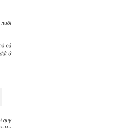
 nuôi
mà cả
đất ở
i quy