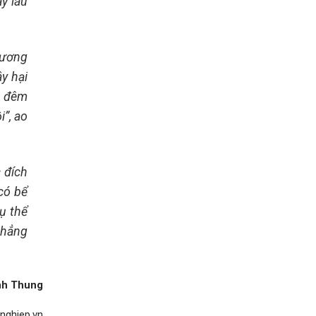
y lâu
hương
ây hại
n đêm
”, ao
 đích
có bể
ụ thể
khẳng
nh Thung
nghiep.vn