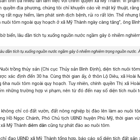
sản tỉnh đã nhiều lần làm việc với chính quyền xã Mỹ Thành. Vi phạ
 quyền địa phương, chúng tôi chỉ khuyến cáo về mặt kỹ thuật, rằng
 rất nguy hiểm, làm phát sinh dịch bệnh, rủi ro rất lớn. Thế nhưng
 tích nuôi tôm ngoài quy hoạch ở xã Mỹ Thành ngày càng tăng”, ông Bình
 lâu dần tích tụ xuống nguồn nước ngầm gây ô nhiễm nghiêm trọng nguồn nước. 
i trồng thủy sản (Chi cục Thủy sản Bình Định), diện tích nuôi tôm
 xác định đến 30 ha. Cùng thời gian ấy, ở thôn Lộ Diêu, xã Hoài M
g 6ha nuôi tôm ngoài quy hoạch. Tuy nhiên, chính quyền Thị xã Hoà
iểm những trường hợp vi phạm, nên từ đó đến nay số diện tích nuôi 
không chỉ có đất vườn, đất nông nghiệp bị đào lên làm ao nuôi tô
ng Hồ Ngọc Chánh, Phó Chủ tịch UBND huyện Phù Mỹ, thời gian vừ
ở xã Mỹ Thành
diêm dân
cũng tự phát đào ao nuôi tôm.
 chỉ đạo UBND xã Mỹ Thành tổng hợp, báo cáo số diện tích đất sản 