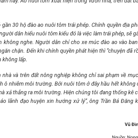
năm nay. Ao nuôi tôm xuất hiện trong vườn nhà, trên đất bấ
ó gần 30 hộ đào ao nuôi tôm trái phép. Chính quyền địa p
gười dân hiểu nuôi tôm kiểu đó là việc làm trái phép, sẽ g
n không nghe. Người dân chỉ cho xe múc đào ao vào ba
găn chặn. Đến khi chính quyền phát hiện thì “chuyện đã rồi
n không lấp.
n nhà và trên đất nông nghiệp không chỉ sai phạm về mục
nh ô nhiễm môi trường. Bởi nuôi tôm ở đây hầu hết không 
 mà xả thẳng ra môi trường. Hiện chúng tôi đang thống kê c
 cáo lãnh đạo huyện xin hướng xử lý”, ông Trần Bá Đăng 
Vũ Đì
Nguồn: Nong