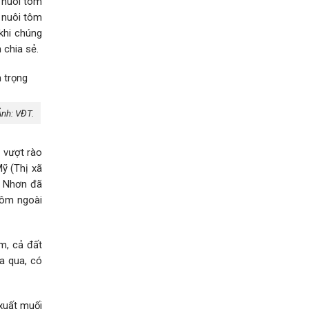
m nuôi tôm
 nuôi tôm
 khi chúng
 chia sẻ.
Ảnh: VĐT.
 vượt rào
ỹ (Thị xã
i Nhơn đã
tôm ngoài
m, cả đất
a qua, có
xuất muối