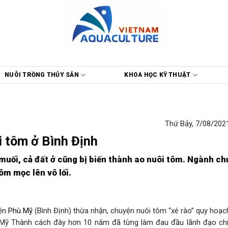
NUÔI TRỒNG THỦY SẢN
KHOA HỌC KỸ THUẬT
Thứ Bảy, 7/08/2021
ôi tôm ở Bình Định
muối, cả đất ở cũng bị biến thành ao nuôi tôm. Ngành c
ôm mọc lên vô lối.
yện
Phù Mỹ
(Bình Định) thừa nhận, chuyện nuôi tôm “xé rào” quy hoạc
ã Mỹ Thành cách đây hơn 10 năm đã từng làm đau đầu lãnh đạo ch