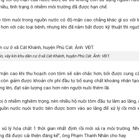
hiều, tình trạng ô nhiễm môi trường đã được hạn chế.
c tôm nuôi trong nguồn nước có độ mặn cao chẳng khác gì so với t
hơn với các loại bệnh, nhưng khi đã nắm bắt được kỹ thuật thì ngườ
, vây kín khu dân cư ở xã Cát Khánh, huyện Phù Cát. Ảnh: VĐT.
mặn cao khi thu hoạch con tôm sẽ săn chắc hơn, bởi được cung c
m còn giảm được khoản chi phí đầu tư bổ sung chất khoáng nhân tạ
ng lên, đạt sản lượng cao hơn nên người nuôi thêm lãi.
ị ô nhiễm nghiêm trọng, nên nhiều hộ nuôi tôm đầu tư làm ao lắng, 
uồn nước nuôi trước tiên được bơm vào ao lắng để xử lý rồi mới 
xử lý hóa chất 1 thời gian nhất định rồi mới xả ra môi trường. N
g đã được cải thiện đáng kể”, ông Phạm Thanh Nhân cho hay.