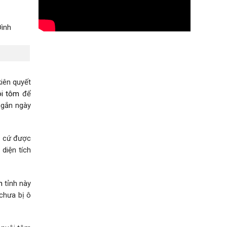
iên quyết
ôi tôm
để
ngắn ngày
ân cứ được
diện tích
n
tỉnh này
chưa bị ô