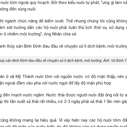
nuôi tôm ngoài quy hoạch. Bởi theo kiểu nuôi tự phát, “ưng gì làm n
ưởng đến vùng nuôi.
thì ngành chức năng dễ kiểm soát. Thế nhưng chúng tôi cũng không
ám sát hướng dẫn các hộ nuôi phải tuân thủ lịch thời vụ, sử dụng 
àm ô nhiễm môi trường”, ông Nhân chia sẻ.
hủy sản Bình Định đau đầu về chuyện xử lí dịch bệnh, môi trường. Ảnh: Vũ Đình 
dân ở xã Mỹ Thành nuôi tôm với nguồn nước có độ mặn thấp, nên 
mặn ngoài đầm vào pha với nước ngọt để lấy độ mặn phù hợp.
g đến mạch nước ngầm. Nước thải được người nuôi đặt ống nối từ a
thì tần suất xả thải rất nhiều, cứ 2-3 ngày phải xả thải 1 lần nên g
ũng không mang lại hiệu quả. Vì vậy hiện nay các hộ nuôi tôm đ
g với độ mặn của nước biển, do đó không còn sử dụng nguồn nướ