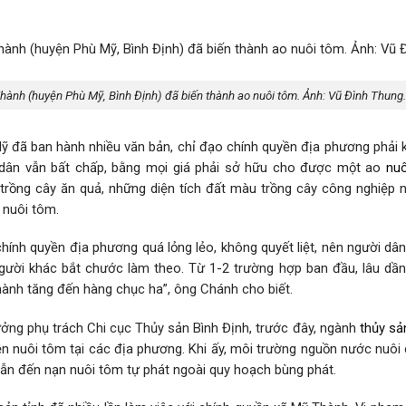
Thành (huyện Phù Mỹ, Bình Định) đã biến thành ao nuôi tôm. Ảnh: Vũ Đình Thung.
ỹ đã ban hành nhiều văn bản, chỉ đạo chính quyền địa phương phải k
 dân vẫn bất chấp, bằng mọi giá phải sở hữu cho được một ao
nu
trồng cây ăn quả, những diện tích đất màu trồng cây công nghiệp 
 nuôi tôm.
chính quyền địa phương quá lỏng lẻo, không quyết liệt, nên người d
gười khác bắt chước làm theo. Từ 1-2 trường hợp ban đầu, lâu dần 
ành tăng đến hàng chục ha”, ông Chánh cho biết.
ởng phụ trách Chi cục Thủy sản Bình Định, trước đây, ngành
thủy sả
n nuôi tôm tại các địa phương. Khi ấy, môi trường nguồn nước nuôi 
dẫn đến nạn nuôi tôm tự phát ngoài quy hoạch bùng phát.