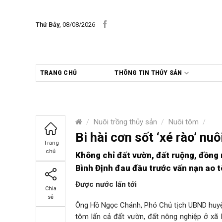
Skip
to
Thứ Bảy
, 08/08/2026
content
TRANG CHỦ
THÔNG TIN THỦY SẢN
/
Nuôi trồng thủy sản
/
Nuôi tôm
/
Bi hài cơn sốt ‘xé rào’ nu
Trang
chủ
Không chỉ đất vườn, đất ruộng, đồng 
Bình Định đau đầu trước vấn nạn ao t
Được nước lấn tới
Chia
sẻ
Ông Hồ Ngọc Chánh, Phó Chủ tịch UBND hu
tôm lấn cả đất vườn, đất nông nghiệp ở x