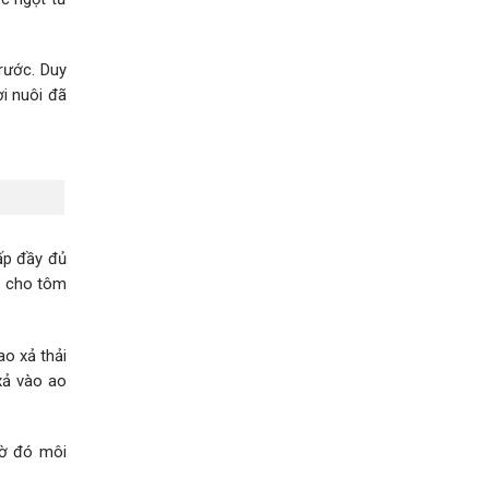
rước. Duy
i nuôi đã
ấp đầy đủ
o cho tôm
ao xả thải
xả vào ao
hờ đó môi