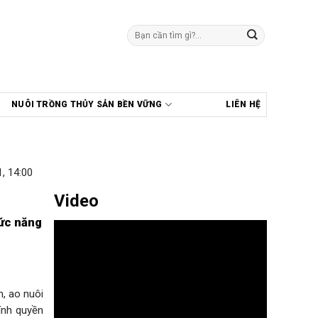
Tìm
kiếm:
NUÔI TRỒNG THỦY SẢN BỀN VỮNG
LIÊN HỆ
, 14:00
Video
hức năng
h, ao nuôi
ính quyền