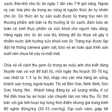
sạch, thái nhỏ cho ốc ăn ngày 1 lần vào 7-8 giờ sáng. Ngoài
ra, các loài phù du trong ao cũng là nguồn thức ăn tự nhiên
cho ốc. Do thức ăn tự sản xuất được từ trang trại nên ốc
thương phẩm anh bán ra thị trường là ốc sạch, đảm bảo an
toàn vệ sinh thực phẩm và sức khoẻ cho người tiêu dùng.
Hàng ngày cho ốc ăn vừa đủ, không để dư thừa sẽ gây ô
nhiễm nước ảnh hưởng sức khoẻ con ốc. Trang trại được lắp
đặt hệ thống camera giám sát, bảo vệ an toàn quá trình sản
xuất nên chưa hề xảy ra mất mát.
Chia sẻ về cách thu gom ốc trong ao nuôi, anh cho biết dùng
thuyền nan và vợt để bắt ốc, mỗi ngày thu hoạch 50-70 kg,
cao nhất từ 1-3 tạ ốc thịt, nhập cho các nhà hàng ăn uống,
khách sạn trong, ngoài huyện: Thị xã Bỉm Sơn, Ninh Bình, Sóc
Sơn, Hưng Yên… Khách hàng đăng ký số lượng nhiều, ít có
thể đến mua tại ao hoặc vận chuyển tận nơi tiêu thụ. Ốc thịt
bán với giá linh hoạt tuỳ từng thời điểm nhưng giá trung bình
80 nghìn đồng/kg (30-35 con/kg). Dịp cuối năm, giáp tết