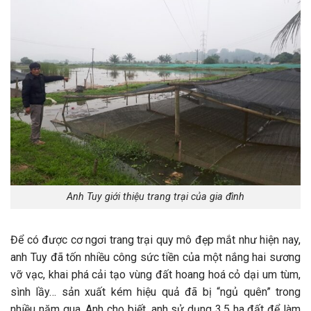
Anh Tuy giới thiệu trang trại của gia đình
Để có được cơ ngơi trang trại quy mô đẹp mắt như hiện nay,
anh Tuy đã tốn nhiều công sức tiền của một nắng hai sương
vỡ vạc, khai phá cải tạo vùng đất hoang hoá cỏ dại um tùm,
sình lầy… sản xuất kém hiệu quả đã bị “ngủ quên” trong
nhiều năm qua. Anh cho biết, anh sử dụng 3,5 ha đất để làm