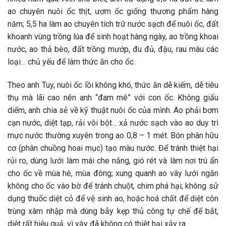
ao chuyên nuôi ốc thịt, ươm ốc giống thương phẩm hàng
năm; 5,5 ha làm ao chuyên tích trữ nước sạch để nuôi ốc, đất
khoanh vùng trồng lúa để sinh hoạt hàng ngày, ao trồng khoai
nước, ao thả bèo, đất trồng mướp, đu đủ, đậu, rau màu các
loại… chủ yếu để làm thức ăn cho ốc.
Theo anh Tuy, nuôi ốc lồi không khó, thức ăn dễ kiếm, dễ tiêu
thụ mà lãi cao nên anh “đam mê” với con ốc. Không giấu
diếm, anh chia sẻ về kỹ thuật nuôi ốc của mình. Ao phải bơm
cạn nước, diệt tạp, rải vôi bột… xả nước sạch vào ao duy trì
mực nước thường xuyên trong ao 0,8 – 1 mét. Bón phân hữu
cơ (phân chuồng hoai mục) tạo màu nước. Để tránh thiệt hại
rủi ro, dùng lưới làm mái che nắng, gió rét và làm nơi trú ẩn
cho ốc về mùa hè, mùa đông; xung quanh ao vây lưới ngăn
không cho ốc vào bờ để tránh chuột, chim phá hại; không sử
dụng thuốc diệt cỏ để vệ sinh ao, hoặc hoá chất để diệt côn
trùng xâm nhập mà dùng bẫy kẹp thủ công tự chế để bắt,
diệt rất hiệu quả, vì vậy đã không có thiệt hại xảy ra.