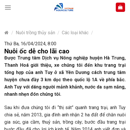
Skip
to
content
/
Nuôi trồng thủy sản
/
Các loại khác
/
Thứ Ba, 16/04/2024, 8:00
Nuôi ốc dễ cho lãi cao
Được Trung tâm Dịch vụ Nông nghiệp huyện Hà Trung,
Thanh Hoá giới thiệu, xe chúng tôi đến khu trang trại
tổng hợp của anh Tuy ở xã Yên Dương cách trung tâm
huyện chưa đầy 3 km dọc theo quốc lộ 1A về phía bắc.
Anh Tuy với dáng người mảnh khảnh, nước da sạm nắng,
nhanh nhẹn đón chúng tôi.
Sau khi đưa chúng tôi đi “thị sát” quanh trang trại, anh Tuy
chia sẻ, năm 2013, gia đình anh nhận 2 ha đất để chăn nuôi
gia súc, gia cầm, thuỷ sản, trồng cây; bước đầu trang trại
bước đầu đã cho lợi ích kinh tế. Năm 2014 anh viết đơn và