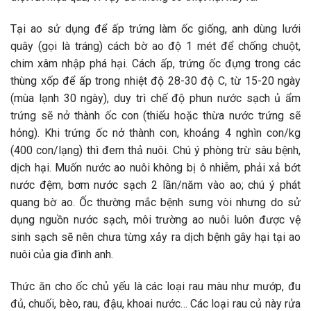
Tại ao sử dụng để ấp trứng làm ốc giống, anh dùng lưới
quây (gọi là tráng) cách bờ ao độ 1 mét để chống chuột,
chim xâm nhập phá hại. Cách ấp, trứng ốc đựng trong các
thùng xốp để ấp trong nhiệt độ 28-30 độ C, từ 15-20 ngày
(mùa lạnh 30 ngày), duy trì chế độ phun nước sạch ủ ẩm
trứng sẽ nở thành ốc con (thiếu hoặc thừa nước trứng sẽ
hỏng). Khi trứng ốc nở thành con, khoảng 4 nghìn con/kg
(400 con/lạng) thì đem thả nuôi. Chú ý phòng trừ sâu bệnh,
dịch hại. Muốn nước ao nuôi không bị ô nhiễm, phải xả bớt
nước đệm, bơm nước sạch 2 lần/năm vào ao; chú ý phát
quang bờ ao. Ốc thường mắc bệnh sưng vòi nhưng do sử
dụng nguồn nước sạch, môi trường ao nuôi luôn được vệ
sinh sạch sẽ nên chưa từng xảy ra dịch bệnh gây hại tại ao
nuôi của gia đình anh.
Thức ăn cho ốc chủ yếu là các loại rau màu như mướp, đu
đủ, chuối, bèo, rau, đậu, khoai nước… Các loại rau củ này rửa