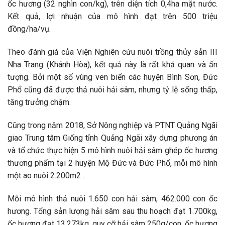
ốc hương (32 nghìn con/kg), trên diện tích 0,4ha mặt nước.
Kết quả, lợi nhuận của mô hình đạt trên 500 triệu
đồng/ha/vụ.
Theo đánh giá của Viện Nghiên cứu nuôi trồng thủy sản III
Nha Trang (Khánh Hòa), kết quả này là rất khả quan và ấn
tượng. Bởi một số vùng ven biển các huyện Bình Sơn, Đức
Phổ cũng đã được thả nuôi hải sâm, nhưng tỷ lệ sống thấp,
tăng trưởng chậm.
Cũng trong năm 2018, Sở Nông nghiệp và PTNT Quảng Ngãi
giao Trung tâm Giống tỉnh Quảng Ngãi xây dựng phương án
và tổ chức thực hiện 5 mô hình nuôi hải sâm ghép ốc hương
thương phẩm tại 2 huyện Mộ Đức và Đức Phổ, mỗi mô hình
một ao nuôi 2.200m2 .
Mỗi mô hình thả nuôi 1.650 con hải sâm, 462.000 con ốc
hương. Tổng sản lượng hải sâm sau thu hoạch đạt 1.700kg,
ốc hương đạt 13.273kg, quy cỡ hải sâm 250g/con, ốc hương