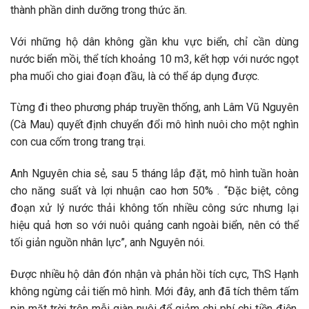
thành phần dinh dưỡng trong thức ăn.
Với những hộ dân không gần khu vực biển, chỉ cần dùng
nước biển mồi, thể tích khoảng 10 m3, kết hợp với nước ngọt
pha muối cho giai đoạn đầu, là có thể áp dụng được.
Từng đi theo phương pháp truyền thống, anh Lâm Vũ Nguyên
(Cà Mau) quyết định chuyển đổi mô hình nuôi cho một nghìn
con cua cốm trong trang trại.
Anh Nguyên chia sẻ, sau 5 tháng lắp đặt, mô hình tuần hoàn
cho năng suất và lợi nhuận cao hơn 50% . “Đặc biệt, công
đoạn xử lý nước thải không tốn nhiều công sức nhưng lại
hiệu quả hơn so với nuôi quảng canh ngoài biển, nên có thể
tối giản nguồn nhân lực”, anh Nguyên nói.
Được nhiều hộ dân đón nhận và phản hồi tích cực, ThS Hạnh
không ngừng cải tiến mô hình. Mới đây, anh đã tích thêm tấm
pin mặt trời trên mỗi giàn nuôi để giảm chi phí chi tiền điện.