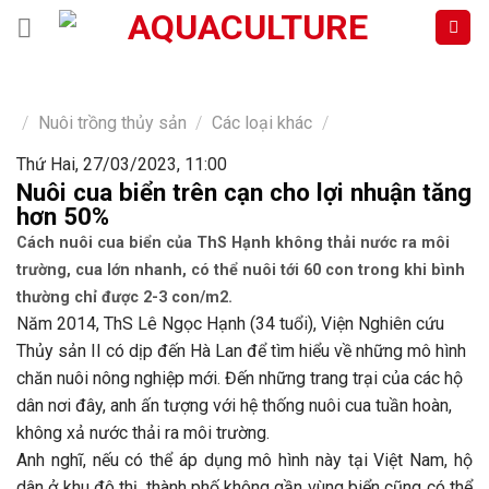
Skip
to
content
/
Nuôi trồng thủy sản
/
Các loại khác
/
Thứ Hai, 27/03/2023, 11:00
Nuôi cua biển trên cạn cho lợi nhuận tăng
hơn 50%
Cách nuôi cua biển của ThS Hạnh không thải nước ra môi
trường, cua lớn nhanh, có thể nuôi tới 60 con trong khi bình
thường chỉ được 2-3 con/m2.
Năm 2014, ThS Lê Ngọc Hạnh (34 tuổi), Viện Nghiên cứu
Thủy sản II có dịp đến Hà Lan để tìm hiểu về những mô hình
chăn nuôi nông nghiệp mới. Đến những trang trại của các hộ
dân nơi đây, anh ấn tượng với hệ thống nuôi cua tuần hoàn,
không xả nước thải ra môi trường.
Anh nghĩ, nếu có thể áp dụng mô hình này tại Việt Nam, hộ
dân ở khu đô thị, thành phố không gần vùng biển cũng có thể