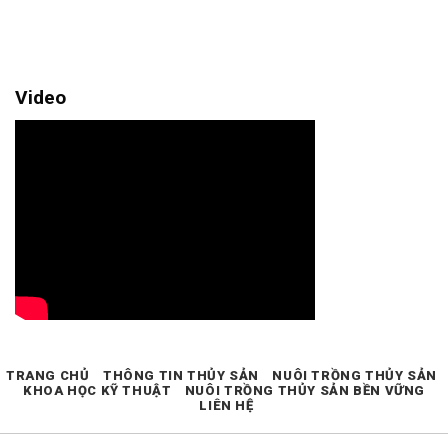
Video
TRANG CHỦ
THÔNG TIN THỦY SẢN
NUÔI TRỒNG THỦY SẢN
KHOA HỌC KỸ THUẬT
NUÔI TRỒNG THỦY SẢN BỀN VỮNG
LIÊN HỆ