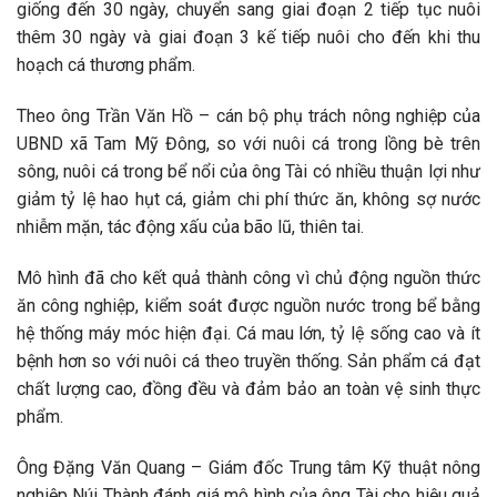
giống đến 30 ngày, chuyển sang giai đoạn 2 tiếp tục nuôi
thêm 30 ngày và giai đoạn 3 kế tiếp nuôi cho đến khi thu
hoạch cá thương phẩm.
Theo ông Trần Văn Hồ – cán bộ phụ trách nông nghiệp của
UBND xã Tam Mỹ Đông, so với nuôi cá trong lồng bè trên
sông, nuôi cá trong bể nổi của ông Tài có nhiều thuận lợi như
giảm tỷ lệ hao hụt cá, giảm chi phí thức ăn, không sợ nước
nhiễm mặn, tác động xấu của bão lũ, thiên tai.
Mô hình đã cho kết quả thành công vì chủ động nguồn thức
ăn công nghiệp, kiểm soát được nguồn nước trong bể bằng
hệ thống máy móc hiện đại. Cá mau lớn, tỷ lệ sống cao và ít
bệnh hơn so với nuôi cá theo truyền thống. Sản phẩm cá đạt
chất lượng cao, đồng đều và đảm bảo an toàn vệ sinh thực
phẩm.
Ông Đặng Văn Quang – Giám đốc Trung tâm Kỹ thuật nông
nghiệp Núi Thành đánh giá mô hình của ông Tài cho hiệu quả