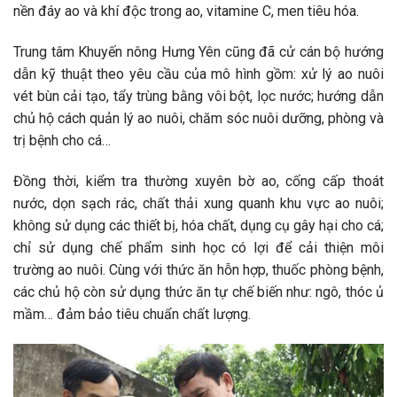
nền đáy ao và khí độc trong ao, vitamine C, men tiêu hóa.
Trung tâm Khuyến nông Hưng Yên cũng đã cử cán bộ hướng
dẫn kỹ thuật theo yêu cầu của mô hình gồm: xử lý ao nuôi
vét bùn cải tạo, tẩy trùng bằng vôi bột, lọc nước; hướng dẫn
chủ hộ cách quản lý ao nuôi, chăm sóc nuôi dưỡng, phòng và
trị bệnh cho cá…
Đồng thời, kiểm tra thường xuyên bờ ao, cống cấp thoát
nước, dọn sạch rác, chất thải xung quanh khu vực ao nuôi;
không sử dụng các thiết bị, hóa chất, dụng cụ gây hại cho cá;
chỉ sử dụng chế phẩm sinh học có lợi để cải thiện môi
trường ao nuôi. Cùng với thức ăn hỗn hợp, thuốc phòng bệnh,
các chủ hộ còn sử dụng thức ăn tự chế biến như: ngô, thóc ủ
mầm… đảm bảo tiêu chuẩn chất lượng.