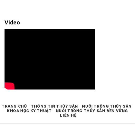
Video
TRANG CHỦ
THÔNG TIN THỦY SẢN
NUÔI TRỒNG THỦY SẢN
KHOA HỌC KỸ THUẬT
NUÔI TRỒNG THỦY SẢN BỀN VỮNG
LIÊN HỆ