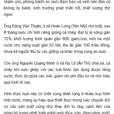
chăm sóc, phòng bệnh, ao nuôi đảm bảo vệ sinh nên đàn cá
không bị bệnh, sinh trưởng phát triển tốt, chất lượng thịt
ngon.
Ông Đặng Văn Thuân, ở xã Hoàn Long (Yên Mỹ) cho biết, sau
8 tháng nuôi, chỉ tính riêng giống cá chép đạt tỷ lệ sống gần
72%, khối lượng bình quân gần 900 gam/con; mỗi ha mặt
nước cho năng suất gần 20 tấn, thu lãi gần 100 triệu đồng,
chưa kể nguồn thu từ các giống cá khác trong cùng ao nuôi.
Còn ông Nguyễn Quang Minh ở xã Hạ Lễ (Ân Thi) chia sẻ, cá
chép khi nuôi ghép với các loài khác tận dụng được tầng
nước, thức ăn giữa các loài, giảm chi phí đầu tư và cho hiệu
quả kinh tế cao.
Hình thức nuôi này có triển vọng nhân rộng ở nhiều loại hình
mặt nước, mang lại hiệu quả thiết thực trong việc chuyển đổi
cơ cấu sản xuất cũng như thay đổi tư duy, cách làm của
nông hộ trong phát triển nghề nuôi thủy sản, tăng năng suất,