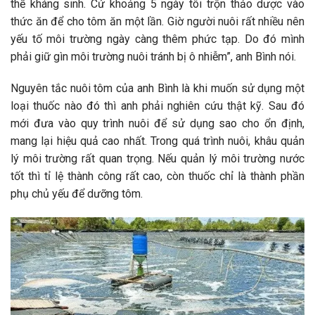
thế kháng sinh. Cứ khoảng 5 ngày tôi trộn thảo dược vào
thức ăn để cho tôm ăn một lần. Giờ người nuôi rất nhiều nên
yếu tố môi trường ngày càng thêm phức tạp. Do đó mình
phải giữ gìn môi trường nuôi tránh bị ô nhiễm”, anh Bình nói.
Nguyên tắc nuôi tôm của anh Bình là khi muốn sử dụng một
loại thuốc nào đó thì anh phải nghiên cứu thật kỹ. Sau đó
mới đưa vào quy trình nuôi để sử dụng sao cho ổn định,
mang lại hiệu quả cao nhất. Trong quá trình nuôi, khâu quản
lý môi trường rất quan trọng. Nếu quản lý môi trường nước
tốt thì tỉ lệ thành công rất cao, còn thuốc chỉ là thành phần
phụ chủ yếu để dưỡng tôm.