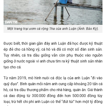
Một trang trại ươm cá rộng 1ha của anh Luận (Ảnh: Bảo Kỳ).
Được biết, thời gian gần đây anh Luận đã học được kỹ thuật
ép đẻ cho cá hồng vỹ, cá hô và đã có một số đàn sinh sản.
Tuy nhiên, cá tra dầu giống vẫn còn phụ thuộc vào nguồn
giống ở nước ngoài vì anh chưa tìm ra kỹ thuật sinh sản nhân
tạo cho cá.
Từ năm 2019, mô hình nuôi cá độc lạ của anh Luận “đi vào
quỹ đạo”. Bình quân mỗi năm anh cung cấp khoảng 20 tấn cá
hô, cá tra dầu thương phẩm cho nhà hàng, quán ăn. Giá thành
cá dao động từ 300.000 đồng đến hơn 500.000 đồng tùy
loại, trừ hết chi phí anh Luận có thể “đút túi” hơn một tỷ đồng