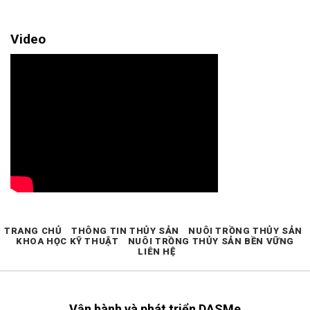
Video
TRANG CHỦ
THÔNG TIN THỦY SẢN
NUÔI TRỒNG THỦY SẢN
KHOA HỌC KỸ THUẬT
NUÔI TRỒNG THỦY SẢN BỀN VỮNG
LIÊN HỆ
Vận hành và phát triển DASMe