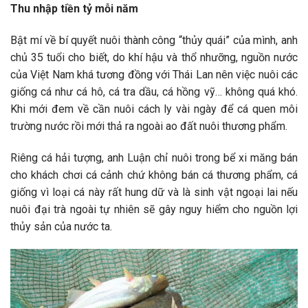
Thu nhập tiền tỷ mỗi năm
Bật mí về bí quyết nuôi thành công “thủy quái” của mình, anh
chủ 35 tuổi cho biết, do khí hậu và thổ nhưỡng, nguồn nước
của Việt Nam khá tương đồng với Thái Lan nên việc nuôi các
giống cá như cá hô, cá tra dầu, cá hồng vỹ… không quá khó.
Khi mới đem về cần nuôi cách ly vài ngày để cá quen môi
trường nước rồi mới thả ra ngoài ao đất nuôi thương phẩm.
Riêng cá hải tượng, anh Luận chỉ nuôi trong bể xi măng bán
cho khách chơi cá cảnh chứ không bán cá thương phẩm, cá
giống vì loại cá này rất hung dữ và là sinh vật ngoại lai nếu
nuôi đại trà ngoài tự nhiên sẽ gây nguy hiểm cho nguồn lợi
thủy sản của nước ta.