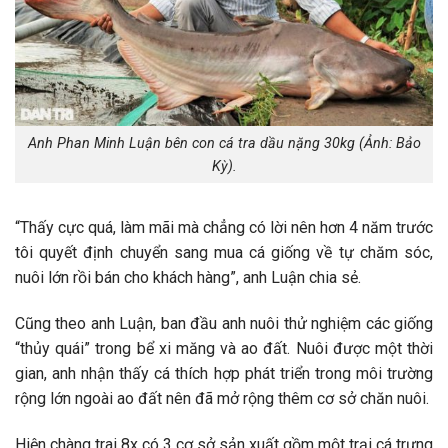
Anh Phan Minh Luận bên con cá tra dầu nặng 30kg (Ảnh: Bảo
Kỳ).
“Thấy cực quá, làm mãi mà chẳng có lời nên hơn 4 năm trước
tôi quyết định chuyển sang mua cá giống về tự chăm sóc,
nuôi lớn rồi bán cho khách hàng”, anh Luận chia sẻ.
Cũng theo anh Luận, ban đầu anh nuôi thử nghiệm các giống
“thủy quái” trong bể xi măng và ao đất. Nuôi được một thời
gian, anh nhận thấy cá thích hợp phát triển trong môi trường
rộng lớn ngoài ao đất nên đã mở rộng thêm cơ sở chăn nuôi.
Hiện chàng trai 8x có 3 cơ sở sản xuất gồm một trại cá trưng