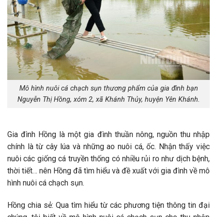
Mô hình nuôi cá chạch sụn thương phẩm của gia đình bạn
Nguyễn Thị Hồng, xóm 2, xã Khánh Thủy, huyện Yên Khánh.
Gia đình Hồng là một gia đình thuần nông, nguồn thu nhập
chính là từ cây lúa và những ao nuôi cá, ốc. Nhận thấy việc
nuôi các giống cá truyền thống có nhiều rủi ro như dịch bệnh,
thời tiết… nên Hồng đã tìm hiểu và đề xuất với gia đình về mô
hình nuôi cá chạch sụn.
Hồng chia sẻ: Qua tìm hiểu từ các phương tiện thông tin đại