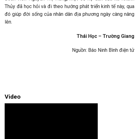
Thủy đã học hỏi và đi theo hướng phát triển kinh tế này, qua
đó giúp đời sống của nhân dân địa phương ngày càng nâng
lên.
Thái Học – Trường Giang
Nguồn: Báo Ninh Bình điện tử
Video