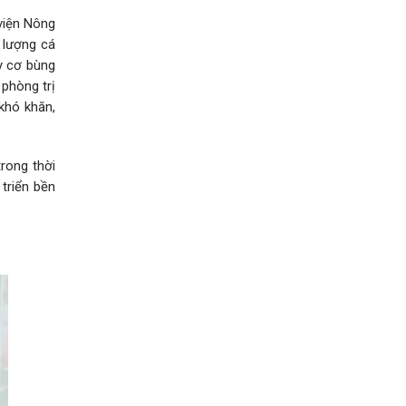
viện Nông
n lượng cá
y cơ bùng
 phòng trị
khó khăn,
rong thời
triển bền