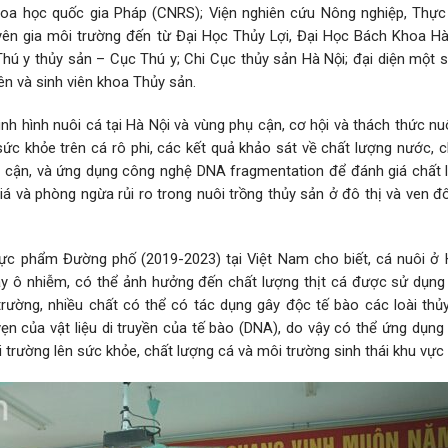
khoa học quốc gia Pháp (CNRS); Viện nghiên cứu Nông nghiệp, Thự
yên gia môi trường đến từ Đại Học Thủy Lợi, Đại Học Bách Khoa Hà
hú y thủy sản – Cục Thú y; Chi Cục thủy sản Hà Nội; đại diện một s
ên và sinh viên khoa Thủy sản.
ình hình nuôi cá tại Hà Nội và vùng phụ cận, cơ hội và thách thức nu
 sức khỏe trên cá rô phi, các kết quả khảo sát về chất lượng nước, 
ụ cận, và ứng dụng công nghệ DNA fragmentation để đánh giá chất l
iá và phòng ngừa rủi ro trong nuôi trồng thủy sản ở đô thị và ven 
ực phẩm Đường phố (2019-2023) tại Việt Nam cho biết, cá nuôi ở 
ây ô nhiễm, có thể ảnh hưởng đến chất lượng thịt cá được sử dụng
ường, nhiều chất có thể có tác dụng gây độc tế bào các loài thủy
vẹn của vật liệu di truyền của tế bào (DNA), do vậy có thể ứng dụng
trường lên sức khỏe, chất lượng cá và môi trường sinh thái khu vực 