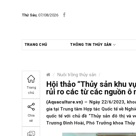
Skip
to
Thứ Sáu
, 07/08/2026
content
TRANG CHỦ
THÔNG TIN THỦY SẢN
/
Nuôi trồng thủy sản
/
Hội thảo “Thủy sản khu vự
Trang
rủi ro các từ các nguồn ô
chủ
(Aquaculture.vn)
–
Ngày 22/6/2023, kho
gia tại Trung tâm Hợp tác Quốc tế về Nghi
quốc tế với chủ đề “Thủy sản đô thị và 
Chia
sẻ
Trương Đình Hoài, Phó Trưởng khoa Thủy s