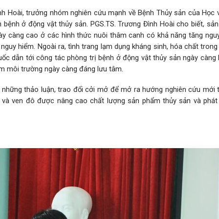
Đình Hoài, trưởng nhóm nghiên cứu mạnh về Bệnh Thủy sản của Học 
ch bệnh ở động vật thủy sản. PGS.TS. Trương Đình Hoài cho biết, sả
gày càng cao ở các hình thức nuôi thâm canh có khả năng tăng ngu
 nguy hiểm. Ngoài ra, tình trang lạm dụng kháng sinh, hóa chất trong
ốc dẫn tới công tác phòng trị bệnh ở động vật thủy sản ngày càng 
ễm môi trường ngày càng đáng lưu tâm.
ó những thảo luận, trao đổi cởi mở để mở ra hướng nghiên cứu mới t
hị và ven đô được nâng cao chất lượng sản phẩm thủy sản và phát 