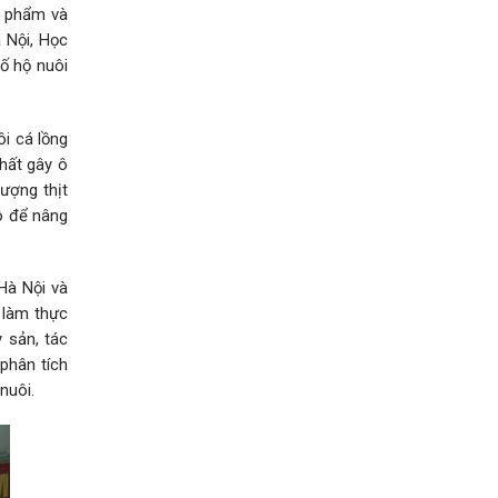
c phẩm và
 Nội, Học
ố hộ nuôi
ôi cá lồng
chất gây ô
ượng thịt
đô để nâng
Hà Nội và
 làm thực
 sản, tác
 phân tích
nuôi.