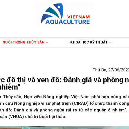
NUÔI TRỒNG THỦY SẢN
KHOA HỌC KỸ THUẬT
Thứ Ba, 27/06/2023
c đô thị và ven đô: Đánh giá và phòng 
 nhiễm”
a Thủy sản, Học viện Nông nghiệp Việt Nam phối hợp cùng cá
ên cứu Nông nghiệp vì sự phát triển (CIRAD) tổ chức thành công
ven đô: Đánh giá và phòng ngừa rủi ro từ các nguồn ô nhiễm”
ản (VNUA) chủ trì buổi hội thảo.