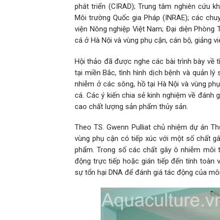
phát triển (CIRAD); Trung tâm nghiên cứu 
Môi trường Quốc gia Pháp (INRAE); các chu
viện Nông nghiệp Việt Nam; Đại diện Phòng T
cá ở Hà Nội và vùng phụ cận, cán bộ, giảng vi
Hội thảo đã được nghe các bài trình bày về t
tại miền Bắc, tình hình dịch bệnh và quản lý
nhiễm ở các sông, hồ tại Hà Nội và vùng ph
cá. Các ý kiến chia sẻ kinh nghiệm về đánh g
cao chất lượng sản phẩm thủy sản.
Theo TS. Gwenn Pulliat chủ nhiệm dự án Th
vùng phụ cận có tiếp xúc với một số chất g
phẩm. Trong số các chất gây ô nhiễm môi tr
động trực tiếp hoặc gián tiếp đến tính toàn 
sự tổn hại DNA để đánh giá tác động của môi 