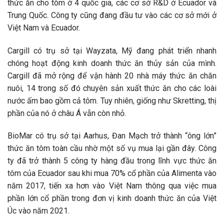
thức ăn cho tôm ở 4 quốc gia, các cơ sở R&D ở Ecuador và
Trung Quốc. Công ty cũng đang đầu tư vào các cơ sở mới ở
Việt Nam và Ecuador.
Cargill có trụ sở tại Wayzata, Mỹ đang phát triển nhanh
chóng hoạt động kinh doanh thức ăn thủy sản của mình.
Cargill đã mở rộng để vận hành 20 nhà máy thức ăn chăn
nuôi, 14 trong số đó chuyên sản xuất thức ăn cho các loài
nước ấm bao gồm cả tôm. Tuy nhiên, giống như Skretting, thị
phần của nó ở châu Á vẫn còn nhỏ.
BioMar có trụ sở tại Aarhus, Đan Mạch trở thành “ông lớn”
thức ăn tôm toàn cầu nhờ một số vụ mua lại gần đây. Công
ty đã trở thành 5 công ty hàng đầu trong lĩnh vực thức ăn
tôm của Ecuador sau khi mua 70% cổ phần của Alimenta vào
năm 2017, tiến xa hơn vào Việt Nam thông qua việc mua
phần lớn cổ phần trong đơn vị kinh doanh thức ăn của Việt
Úc vào năm 2021.