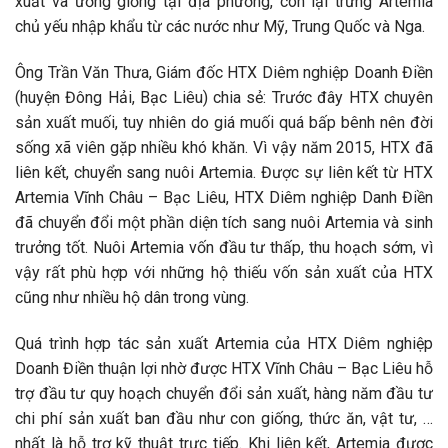
xuất và ương giống tại địa phương, còn lại trứng Artemia
chủ yếu nhập khẩu từ các nước như Mỹ, Trung Quốc và Nga.
Ông Trần Văn Thưa, Giám đốc HTX Diêm nghiệp Doanh Điền
(huyện Đông Hải, Bạc Liêu) chia sẻ: Trước đây HTX chuyên
sản xuất muối, tuy nhiên do giá muối quá bấp bênh nên đời
sống xã viên gặp nhiều khó khăn. Vì vậy năm 2015, HTX đã
liên kết, chuyển sang nuôi Artemia. Được sự liên kết từ HTX
Artemia Vĩnh Châu – Bạc Liêu, HTX Diêm nghiệp Danh Điền
đã chuyển đổi một phần diện tích sang nuôi Artemia và sinh
trưởng tốt. Nuôi Artemia vốn đầu tư thấp, thu hoạch sớm, vì
vậy rất phù hợp với những hộ thiếu vốn sản xuất của HTX
cũng như nhiều hộ dân trong vùng.
Quá trình hợp tác sản xuất Artemia của HTX Diêm nghiệp
Doanh Điền thuận lợi nhờ được HTX Vĩnh Châu – Bạc Liêu hỗ
trợ đầu tư quy hoạch chuyển đổi sản xuất, hàng năm đầu tư
chi phí sản xuất ban đầu như con giống, thức ăn, vật tư, …
nhất là hỗ trợ kỹ thuật trực tiếp. Khi liên kết, Artemia được