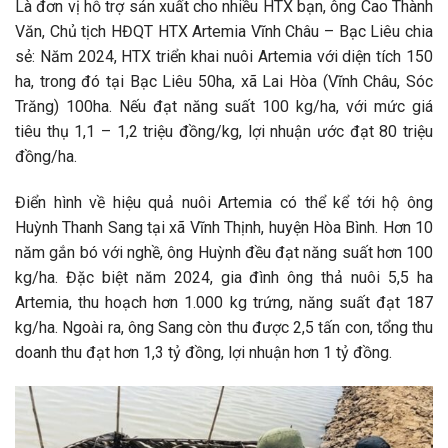
Là đơn vị hỗ trợ sản xuất cho nhiều HTX bạn, ông Cao Thành
Văn, Chủ tịch HĐQT HTX Artemia Vĩnh Châu – Bạc Liêu chia
sẻ: Năm 2024, HTX triển khai nuôi Artemia với diện tích 150
ha, trong đó tại Bạc Liêu 50ha, xã Lai Hòa (Vĩnh Châu, Sóc
Trăng) 100ha. Nếu đạt năng suất 100 kg/ha, với mức giá
tiêu thụ 1,1 – 1,2 triệu đồng/kg, lợi nhuận ước đạt 80 triệu
đồng/ha.
Điển hình về hiệu quả nuôi Artemia có thể kể tới hộ ông
Huỳnh Thanh Sang tại xã Vĩnh Thịnh, huyện Hòa Bình. Hơn 10
năm gắn bó với nghề, ông Huỳnh đều đạt năng suất hơn 100
kg/ha. Đặc biệt năm 2024, gia đình ông thả nuôi 5,5 ha
Artemia, thu hoạch hơn 1.000 kg trứng, năng suất đạt 187
kg/ha. Ngoài ra, ông Sang còn thu được 2,5 tấn con, tổng thu
doanh thu đạt hơn 1,3 tỷ đồng, lợi nhuận hơn 1 tỷ đồng.