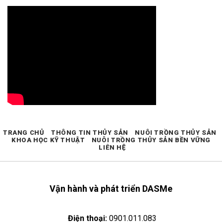
TRANG CHỦ
THÔNG TIN THỦY SẢN
NUÔI TRỒNG THỦY SẢN
KHOA HỌC KỸ THUẬT
NUÔI TRỒNG THỦY SẢN BỀN VỮNG
LIÊN HỆ
Vận hành và phát triển DASMe
Điện thoại:
0901.011.083