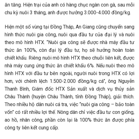
ăn tăng. Hiện trại của anh có hàng chục ngàn con gà, sau mỗi
chu kỳ nuôi 3 tháng, anh được hưởng 3.000-4.000 đồng/kg.
Hiện một số vùng tại Đồng Tháp, An Giang cũng chuyển sang
hình thức nuôi gia công, nuôi qua đầu tư của đại lý và nuôi
theo mô hình HTX. “Nuôi gia công sẽ được nhà máy đầu tư
thức ăn 100%, còn đại lý đầu tư, họ sẽ hưởng hoàn toàn
chiết khấu. Riêng nuôi mô hình HTX theo chuỗi liên kết, được
nhà máy cung ứng thức ăn chiết khấu 6%. Nếu nuôi theo mô
hình HTX với đầu tư bên ngoài, người nuôi trong HTX có lợi
hơn, với chênh lệch 1.500-2.000 đồng/kg cá”, ông Nguyễn
Thanh Bình, Giám đốc HTX Sản xuất và dịch vụ thủy sản
Châu Thành (huyện Châu Thành, tỉnh Đồng Tháp), giải thích.
Theo nhiều hộ dân nuôi cá tra, việc “nuôi gia công – bảo toàn
vốn” có rất nhiều lợi thế. Nông dân chỉ việc đầu tư con giống,
ao hồ, nhân công, phần còn lại là 100% thức ăn được phía
công ty liên kết cung cấp.