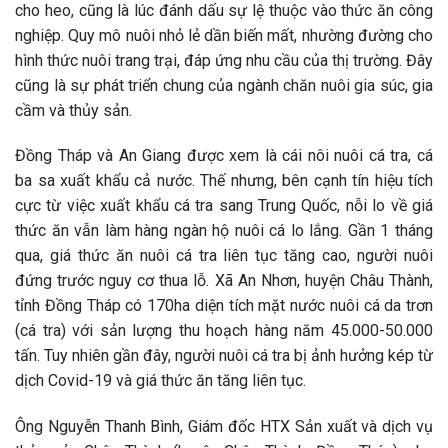
cho heo, cũng là lúc đánh dấu sự lệ thuộc vào thức ăn công
nghiệp. Quy mô nuôi nhỏ lẻ dần biến mất, nhường đường cho
hình thức nuôi trang trại, đáp ứng nhu cầu của thị trường. Đây
cũng là sự phát triển chung của ngành chăn nuôi gia súc, gia
cầm và thủy sản.
Đồng Tháp và An Giang được xem là cái nôi nuôi cá tra, cá
ba sa xuất khẩu cả nước. Thế nhưng, bên cạnh tín hiệu tích
cực từ việc xuất khẩu cá tra sang Trung Quốc, nỗi lo về giá
thức ăn vẫn làm hàng ngàn hộ nuôi cá lo lắng. Gần 1 tháng
qua, giá thức ăn nuôi cá tra liên tục tăng cao, người nuôi
đứng trước nguy cơ thua lỗ. Xã An Nhơn, huyện Châu Thành,
tỉnh Đồng Tháp có 170ha diện tích mặt nước nuôi cá da trơn
(cá tra) với sản lượng thu hoạch hàng năm 45.000-50.000
tấn. Tuy nhiên gần đây, người nuôi cá tra bị ảnh hưởng kép từ
dịch Covid-19 và giá thức ăn tăng liên tục.
Ông Nguyễn Thanh Bình, Giám đốc HTX Sản xuất và dịch vụ