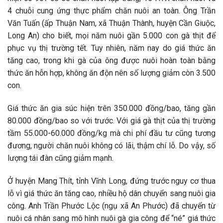
4 chuỗi cung ứng thực phẩm chăn nuôi an toàn. Ông Trần
Văn Tuấn (ấp Thuận Nam, xã Thuận Thành, huyện Cần Giuộc,
Long An) cho biết, mọi năm nuôi gần 5.000 con gà thịt để
phục vụ thị trường tết. Tuy nhiên, năm nay do giá thức ăn
tăng cao, trong khi gà của ông được nuôi hoàn toàn bằng
thức ăn hỗn hợp, không ăn độn nên số lượng giảm còn 3.500
con.
Giá thức ăn gia súc hiện trên 350.000 đồng/bao, tăng gần
80.000 đồng/bao so với trước. Với giá gà thịt của thị trường
tầm 55.000-60.000 đồng/kg mà chi phí đầu tư cũng tương
đương, người chăn nuôi không có lãi, thậm chí lỗ. Do vậy, số
lượng tái đàn cũng giảm mạnh.
Ở huyện Mang Thít, tỉnh Vĩnh Long, đứng trước nguy cơ thua
lỗ vì giá thức ăn tăng cao, nhiều hộ dân chuyển sang nuôi gia
công. Anh Trần Phước Lộc (ngụ xã An Phước) đã chuyển từ
nuôi cá nhân sang mô hình nuôi gà gia công để “né” giá thức