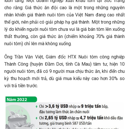
luôn tăng. Một doanh nghiệp xuất khẩu tôm tại Sóc Trăng
cho rằng: Giá thức ăn đội cao là một trong những nguyên
nhân khiến giá thành nuôi tôm của Việt Nam đang cao nhất
thế giới, nên phải có giải pháp hạ giá thành. Một trong những
lý do khiến người nuôi tôm chưa vui là giá bán tôm lên xuống
thất thường, còn giá thức ăn (chiếm khoảng 70% giá thành
nuôi tôm) chỉ lên mà không xuống.
Ông Trần Văn Việt, Giám đốc HTX Nuôi tôm công nghiệp
Thành Công (huyện Đầm Dơi, tỉnh Cà Mau) tâm tư, hiện 10
người nuôi tôm, đã có 9 người mua chịu thức ăn, khi đến chu
kỳ thu hoạch mới trả, dù giá mua kiểu này cao hơn 30% so
với trả tiền trước.