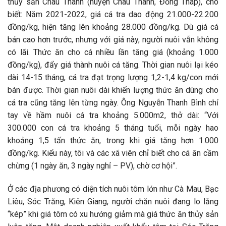
thủy sản Châu Thành (huyện Châu Thành, Đồng Tháp), cho
biết: Năm 2021-2022, giá cá tra dao động 21.000-22.200
đồng/kg, hiện tăng lên khoảng 28.000 đồng/kg. Dù giá cá
bán cao hơn trước, nhưng với giá này, người nuôi vẫn không
có lãi. Thức ăn cho cá nhiều lần tăng giá (khoảng 1.000
đồng/kg), đẩy giá thành nuôi cá tăng. Thời gian nuôi lại kéo
dài 14-15 tháng, cá tra đạt trọng lượng 1,2-1,4 kg/con mới
bán được. Thời gian nuôi dài khiến lượng thức ăn dùng cho
cá tra cũng tăng lên từng ngày. Ông Nguyễn Thanh Bình chỉ
tay về hầm nuôi cá tra khoảng 5.000m2, thở dài: “Với
300.000 con cá tra khoảng 5 tháng tuổi, mỗi ngày hao
khoảng 1,5 tấn thức ăn, trong khi giá tăng hơn 1.000
đồng/kg. Kiểu này, tôi và các xã viên chỉ biết cho cá ăn cầm
chừng (1 ngày ăn, 3 ngày nghỉ – PV), chờ cơ hội”.
Ở các địa phương có diện tích nuôi tôm lớn như Cà Mau, Bạc
Liêu, Sóc Trăng, Kiên Giang, người chăn nuôi đang lo lắng
“kép” khi giá tôm có xu hướng giảm mà giá thức ăn thủy sản