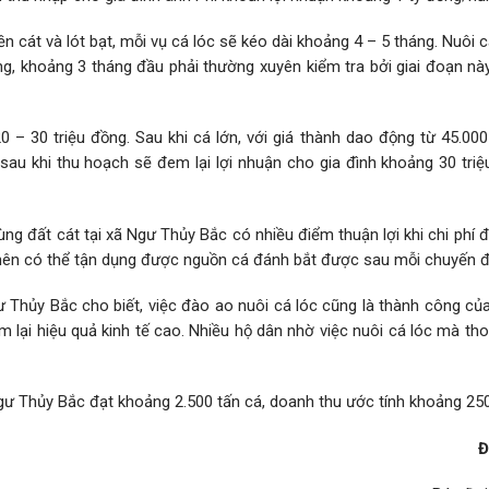
ền cát và lót bạt, mỗi vụ cá lóc sẽ kéo dài khoảng 4 – 5 tháng. Nuôi c
ng, khoảng 3 tháng đầu phải thường xuyên kiểm tra bởi giai đoạn nà
 – 30 triệu đồng. Sau khi cá lớn, với giá thành dao động từ 45.000
c sau khi thu hoạch sẽ đem lại lợi nhuận cho gia đình khoảng 30 tri
ùng đất cát tại xã Ngư Thủy Bắc có nhiều điểm thuận lợi khi chi phí 
p nên có thể tận dụng được nguồn cá đánh bắt được sau mỗi chuyến đi
Thủy Bắc cho biết, việc đào ao nuôi cá lóc cũng là thành công của
 lại hiệu quả kinh tế cao. Nhiều hộ dân nhờ việc nuôi cá lóc mà th
ư Thủy Bắc đạt khoảng 2.500 tấn cá, doanh thu ước tính khoảng 250
Đ