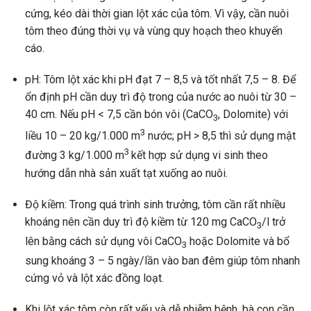
cứng, kéo dài thời gian lột xác của tôm. Vì vậy, cần nuôi
tôm theo đúng thời vụ và vùng quy hoạch theo khuyến
cáo.
pH: Tôm lột xác khi pH đạt 7 – 8,5 và tốt nhất 7,5 – 8. Để
ổn định pH cần duy trì độ trong của nước ao nuôi từ 30 –
40 cm. Nếu pH < 7,5 cần bón vôi (CaCO
, Dolomite) với
3
3
liều 10 – 20 kg/1.000 m
nước; pH > 8,5 thì sử dụng mật
3
đường 3 kg/1.000 m
kết hợp sử dụng vi sinh theo
hướng dẫn nhà sản xuất tạt xuống ao nuôi.
Độ kiềm: Trong quá trình sinh trưởng, tôm cần rất nhiều
khoáng nên cần duy trì độ kiềm từ 120 mg CaCO
/l trở
3
lên bằng cách sử dụng vôi CaCO
hoặc Dolomite và bổ
3
sung khoáng 3 – 5 ngày/lần vào ban đêm giúp tôm nhanh
cứng vỏ và lột xác đồng loạt.
Khi lột xác tôm còn rất yếu và dễ nhiễm bệnh, bà con cần