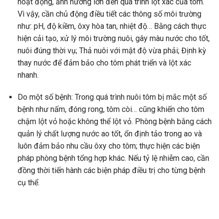
hoạt động, ảnh hưởng lớn đến quá trình lột xác của tôm.
Vì vậy, cần chủ động điều tiết các thông số môi trường
như: pH, độ kiềm, ôxy hòa tan, nhiệt độ… Bằng cách thực
hiện cải tạo, xử lý môi trường nuôi, gây màu nước cho tốt,
nuôi đúng thời vụ; Thả nuôi với mật độ vừa phải; Định kỳ
thay nước để đảm bảo cho tôm phát triển và lột xác
nhanh.
Do một số bệnh: Trong quá trình nuôi tôm bị mắc một số
bệnh như nấm, đóng rong, tôm còi… cũng khiến cho tôm
chậm lột vỏ hoặc không thể lột vỏ. Phòng bệnh bằng cách
quản lý chất lượng nước ao tốt, ổn định tảo trong ao và
luôn đảm bảo nhu cầu ôxy cho tôm; thực hiện các biện
pháp phòng bệnh tổng hợp khác. Nếu tỷ lệ nhiễm cao, cần
đồng thời tiến hành các biện pháp điều trị cho từng bệnh
cụ thể.