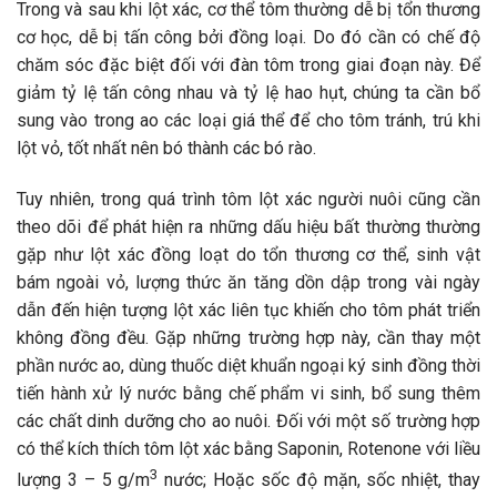
Trong và sau khi lột xác, cơ thể tôm thường dễ bị tổn thương
cơ học, dễ bị tấn công bởi đồng loại. Do đó cần có chế độ
chăm sóc đặc biệt đối với đàn tôm trong giai đoạn này. Để
giảm tỷ lệ tấn công nhau và tỷ lệ hao hụt, chúng ta cần bổ
sung vào trong ao các loại giá thể để cho tôm tránh, trú khi
lột vỏ, tốt nhất nên bó thành các bó rào.
Tuy nhiên, trong quá trình tôm lột xác người nuôi cũng cần
theo dõi để phát hiện ra những dấu hiệu bất thường thường
gặp như lột xác đồng loạt do tổn thương cơ thể, sinh vật
bám ngoài vỏ, lượng thức ăn tăng dồn dập trong vài ngày
dẫn đến hiện tượng lột xác liên tục khiến cho tôm phát triển
không đồng đều. Gặp những trường hợp này, cần thay một
phần nước ao, dùng thuốc diệt khuẩn ngoại ký sinh đồng thời
tiến hành xử lý nước bằng chế phẩm vi sinh, bổ sung thêm
các chất dinh dưỡng cho ao nuôi. Đối với một số trường hợp
có thể kích thích tôm lột xác bằng Saponin, Rotenone với liều
3
lượng 3 – 5 g/m
nước; Hoặc sốc độ mặn, sốc nhiệt, thay