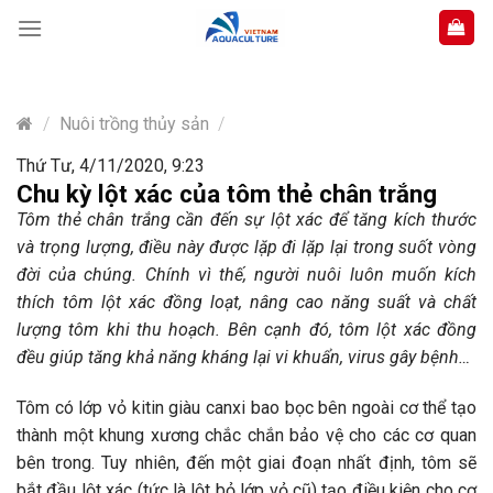
Skip
to
content
/
Nuôi trồng thủy sản
/
Thứ Tư, 4/11/2020, 9:23
Chu kỳ lột xác của tôm thẻ chân trắng
Tôm thẻ chân trắng cần đến sự lột xác để tăng kích thước
và trọng lượng, điều này được lặp đi lặp lại trong suốt vòng
đời của chúng. Chính vì thế, người nuôi luôn muốn kích
thích tôm lột xác đồng loạt, nâng cao năng suất và chất
lượng tôm khi thu hoạch. Bên cạnh đó, tôm lột xác đồng
đều giúp tăng khả năng kháng lại vi khuẩn, virus gây bệnh…
Tôm có lớp vỏ kitin giàu canxi bao bọc bên ngoài cơ thể tạo
thành một khung xương chắc chắn bảo vệ cho các cơ quan
bên trong. Tuy nhiên, đến một giai đoạn nhất định, tôm sẽ
bắt đầu lột xác (tức là lột bỏ lớp vỏ cũ) tạo điều kiện cho cơ