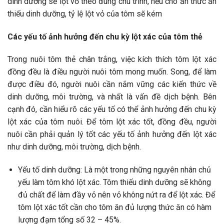
dinh dưỡng sẽ lột vỏ theo đúng chu trình, nếu cho ăn thức ăn
thiếu dinh dưỡng, tỷ lệ lột vỏ của tôm sẽ kém
Các yếu tố ảnh hưởng đến chu kỳ lột xác của tôm thẻ
Trong nuôi tôm thẻ chân trắng, việc kích thích tôm lột xác
đồng đều là điều người nuôi tôm mong muốn. Song, để làm
được điều đó, người nuôi cần nắm vững các kiến thức về
dinh dưỡng, môi trường, và nhất là vấn đề dịch bệnh. Bên
cạnh đó, cần hiểu rõ các yếu tố có thể ảnh hưởng đến chu kỳ
lột xác của tôm nuôi. Để tôm lột xác tốt, đồng đều, người
nuôi cần phải quản lý tốt các yếu tố ảnh hưởng đến lột xác
như dinh dưỡng, môi trường, dịch bệnh.
Yếu tố dinh dưỡng: Là một trong những nguyên nhân chủ
yếu làm tôm khó lột xác. Tôm thiếu dinh dưỡng sẽ không
đủ chất để làm đầy vỏ nên vỏ không nứt ra để lột xác. Để
tôm lột xác tốt cần cho tôm ăn đủ lượng thức ăn có hàm
lượng đạm tổng số 32 – 45%.