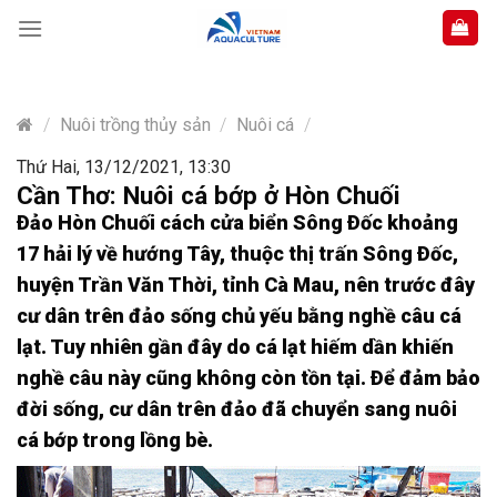
Skip
to
content
/
Nuôi trồng thủy sản
/
Nuôi cá
/
Thứ Hai, 13/12/2021, 13:30
Cần Thơ: Nuôi cá bớp ở Hòn Chuối
Ðảo Hòn Chuối cách cửa biển Sông Ðốc khoảng
17 hải lý về hướng Tây, thuộc thị trấn Sông Ðốc,
huyện Trần Văn Thời, tỉnh Cà Mau, nên trước đây
cư dân trên đảo sống chủ yếu bằng nghề câu cá
lạt. Tuy nhiên gần đây do cá lạt hiếm dần khiến
nghề câu này cũng không còn tồn tại. Ðể đảm bảo
đời sống, cư dân trên đảo đã chuyển sang nuôi
cá bớp trong lồng bè.