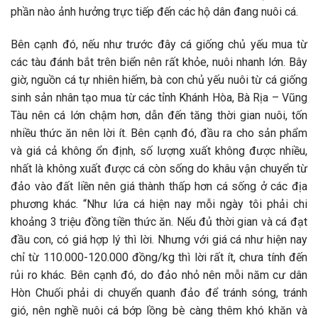
phần nào ảnh hưởng trực tiếp đến các hộ dân đang nuôi cá.
Bên cạnh đó, nếu như trước đây cá giống chủ yếu mua từ
các tàu đánh bắt trên biển nên rất khỏe, nuôi nhanh lớn. Bây
giờ, nguồn cá tự nhiên hiếm, bà con chủ yếu nuôi từ cá giống
sinh sản nhân tạo mua từ các tỉnh Khánh Hòa, Bà Rịa – Vũng
Tàu nên cá lớn chậm hơn, dẫn đến tăng thời gian nuôi, tốn
nhiều thức ăn nên lời ít. Bên cạnh đó, đầu ra cho sản phẩm
và giá cả không ổn định, số lượng xuất không được nhiều,
nhất là không xuất được cá còn sống do khâu vận chuyển từ
đảo vào đất liền nên giá thành thấp hơn cá sống ở các địa
phương khác. “Như lứa cá hiện nay mỗi ngày tôi phải chi
khoảng 3 triệu đồng tiền thức ăn. Nếu đủ thời gian và cá đạt
đầu con, có giá hợp lý thì lời. Nhưng với giá cá như hiện nay
chỉ từ 110.000-120.000 đồng/kg thì lời rất ít, chưa tính đến
rủi ro khác. Bên cạnh đó, do đảo nhỏ nên mỗi năm cư dân
Hòn Chuối phải di chuyển quanh đảo để tránh sóng, tránh
gió, nên nghề nuôi cá bớp lồng bè càng thêm khó khăn và