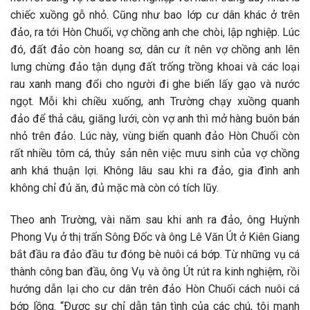
chiếc xuồng gỗ nhỏ. Cũng như bao lớp cư dân khác ở trên
đảo, ra tới Hòn Chuối, vợ chồng anh che chòi, lập nghiệp. Lúc
đó, đất đảo còn hoang sơ, dân cư ít nên vợ chồng anh lên
lưng chừng đảo tận dụng đất trống trồng khoai và các loại
rau xanh mang đổi cho người đi ghe biển lấy gạo và nước
ngọt. Mỗi khi chiều xuống, anh Trường chạy xuồng quanh
đảo để thả câu, giăng lưới, còn vợ anh thì mở hàng buôn bán
nhỏ trên đảo. Lúc này, vùng biển quanh đảo Hòn Chuối còn
rất nhiều tôm cá, thủy sản nên việc mưu sinh của vợ chồng
anh khá thuận lợi. Không lâu sau khi ra đảo, gia đình anh
không chỉ đủ ăn, đủ mặc mà còn có tích lũy.
Theo anh Trường, vài năm sau khi anh ra đảo, ông Huỳnh
Phong Vụ ở thị trấn Sông Ðốc và ông Lê Văn Út ở Kiên Giang
bắt đầu ra đảo đầu tư đóng bè nuôi cá bớp. Từ những vụ cá
thành công ban đầu, ông Vụ và ông Út rút ra kinh nghiệm, rồi
hướng dẫn lại cho cư dân trên đảo Hòn Chuối cách nuôi cá
bớp lồng. “Ðược sự chỉ dẫn tận tình của các chú, tôi mạnh