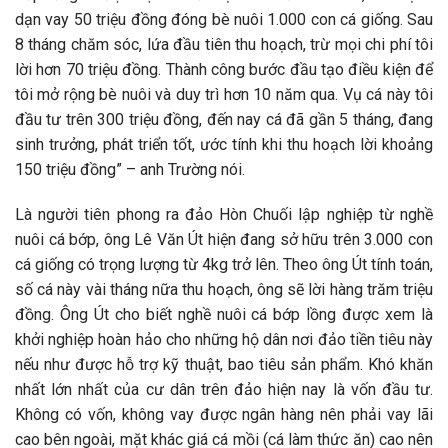
dạn vay 50 triệu đồng đóng bè nuôi 1.000 con cá giống. Sau
8 tháng chăm sóc, lứa đầu tiên thu hoạch, trừ mọi chi phí tôi
lời hơn 70 triệu đồng. Thành công bước đầu tạo điều kiện để
tôi mở rộng bè nuôi và duy trì hơn 10 năm qua. Vụ cá này tôi
đầu tư trên 300 triệu đồng, đến nay cá đã gần 5 tháng, đang
sinh trưởng, phát triển tốt, ước tính khi thu hoạch lời khoảng
150 triệu đồng” – anh Trường nói.
Là người tiên phong ra đảo Hòn Chuối lập nghiệp từ nghề
nuôi cá bớp, ông Lê Văn Út hiện đang sở hữu trên 3.000 con
cá giống có trọng lượng từ 4kg trở lên. Theo ông Út tính toán,
số cá này vài tháng nữa thu hoạch, ông sẽ lời hàng trăm triệu
đồng. Ông Út cho biết nghề nuôi cá bớp lồng được xem là
khởi nghiệp hoàn hảo cho những hộ dân nơi đảo tiền tiêu này
nếu như được hỗ trợ kỹ thuật, bao tiêu sản phẩm. Khó khăn
nhất lớn nhất của cư dân trên đảo hiện nay là vốn đầu tư.
Không có vốn, không vay được ngân hàng nên phải vay lãi
cao bên ngoài, mặt khác giá cá mồi (cá làm thức ăn) cao nên