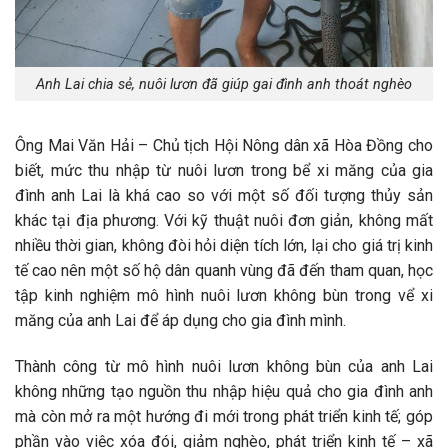
Anh Lai chia sẻ, nuôi lươn đã giúp gai đình anh thoát nghèo
Ông Mai Văn Hải – Chủ tịch Hội Nông dân xã Hòa Đồng cho
biết, mức thu nhập từ nuôi lươn trong bể xi măng của gia
đình anh Lai là khá cao so với một số đối tượng thủy sản
khác tại địa phương. Với kỹ thuật nuôi đơn giản, không mất
nhiều thời gian, không đòi hỏi diện tích lớn, lại cho giá trị kinh
tế cao nên một số hộ dân quanh vùng đã đến tham quan, học
tập kinh nghiệm mô hình nuôi lươn không bùn trong vể xi
măng của anh Lai để áp dụng cho gia đình mình.
Thành công từ mô hình nuôi lươn không bùn của anh Lai
không những tạo nguồn thu nhập hiệu quả cho gia đình anh
mà còn mở ra một hướng đi mới trong phát triển kinh tế; góp
phần vào việc xóa đói, giảm nghèo, phát triển kinh tế – xã