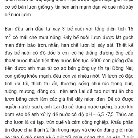
cơ sở bán lươn giống y tín nên anh mạnh dạn về quê nhà xây
bể nuôi lươn.
Ban đầu anh đầu tư xây 3 bể nuôi với tổng diện tích 15
2
m
có mái che mưa nắng. Đáy bể nuôi lươn được lát gạch
men đảm bảo trơn, nhẵn, hạn chế lươn bị sây sát. Thiết kế
đáy bể nuôi có độ dốc 5 cm, có hệ thống đường ống cấp
thoát nước thuận tiện thay nước liên tục. 6000 con giống đầu
tiên được anh mua từ cơ sở bán giống uy tín tại Đồng Nai,
con giống khỏe mạnh, đều con và nhiều nhớt. Vì lươn có đặc
tính ưa tối, thích trú ẩn, thường sống chui rúc trong bùn,
ruộng, mương, đồng cỏ… nên anh Lai đã tạo nơi trú ẩn cho
lươn bằng cách làm các giá thể dây nilon đen. Để có được
nguồn nước sạch, anh Lai đã sử dụng nước giếng, trước khi
bơm vào bể anh xử lý để nước có độ pH = 6,5 -7,5. Thức ăn
cho lươn là cá tạp, trùn quế và cám công nghiệp. Khẩu phần
ăn được chia thành 2 lần trong ngày và cho ăn đúng giờ: mùa
hè vào 6 giờ sáng và 6 giờ tối, mùa đông cho ăn vào 7 giờ