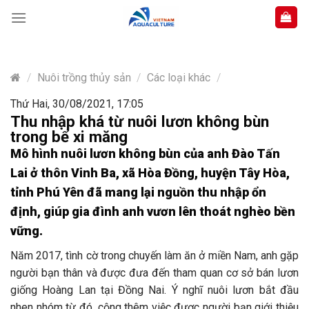
Skip
to
content
/
Nuôi trồng thủy sản
/
Các loại khác
/
Thứ Hai, 30/08/2021, 17:05
Thu nhập khá từ nuôi lươn không bùn
trong bể xi măng
Mô hình nuôi lươn không bùn của anh Đào Tấn
Lai ở thôn Vinh Ba, xã Hòa Đồng, huyện Tây Hòa,
tỉnh Phú Yên đã mang lại nguồn thu nhập ổn
định, giúp gia đình anh vươn lên thoát nghèo bền
vững.
Năm 2017, tình cờ trong chuyến làm ăn ở miền Nam, anh gặp
người bạn thân và được đưa đến tham quan cơ sở bán lươn
giống Hoàng Lan tại Đồng Nai. Ý nghĩ nuôi lươn bắt đầu
nhen nhóm từ đó, cộng thêm việc được người bạn giới thiệu