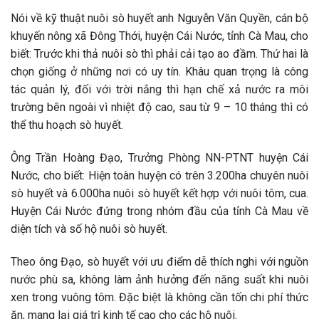
Nói về kỹ thuật nuôi sò huyết anh Nguyễn Văn Quyền, cán bộ
khuyến nông xã Đông Thới, huyện Cái Nước, tỉnh Cà Mau, cho
biết: Trước khi thả nuôi sò thì phải cải tạo ao đầm. Thứ hai là
chọn giống ở những nơi có uy tín. Khâu quan trọng là công
tác quản lý, đối với trời nắng thì hạn chế xả nước ra môi
trường bên ngoài vì nhiệt độ cao, sau từ 9 – 10 tháng thì có
thể thu hoạch sò huyết.
Ông Trần Hoàng Đạo, Trưởng Phòng NN-PTNT huyện Cái
Nước, cho biết: Hiện toàn huyện có trên 3.200ha chuyên nuôi
sò huyết và 6.000ha nuôi sò huyết kết hợp với nuôi tôm, cua.
Huyện Cái Nước đứng trong nhóm đầu của tỉnh Cà Mau về
diện tích và số hộ nuôi sò huyết.
Theo ông Đạo, sò huyết với ưu điểm dễ thích nghi với nguồn
nước phù sa, không làm ảnh hưởng đến năng suất khi nuôi
xen trong vuông tôm. Đặc biệt là không cần tốn chi phí thức
ăn, mang lại giá trị kinh tế cao cho các hộ nuôi.