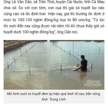
Ông Lê Văn Dẫn, xã Trần Thới, huyện Cái Nước, tỉnh Cà Mau
chia sẻ: So với con tôm, con cua thì giá sò huyết lúc nào
cũng cao và ổn định hơn. Hiện nay, giá thị trường ổn định ở
mức từ 100-130 nghìn đồng/kg loại từ 80 con/kg. “Từ lúc
tôi nuôi đến nay cũng được vài năm rồi tôi chưa thấy giá sò
huyết dưới 100 nghìn đồng/kg”, ông Dẫn nói.
Mô hinh nuôi sò huyết đem lại hiệu quả kinh tế cao, bền vững.
Ảnh: Trọng Linh.