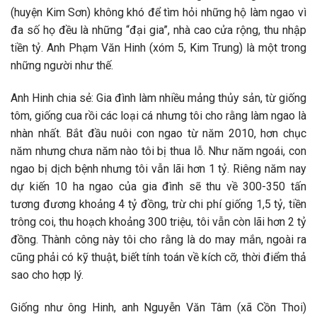
(huyện Kim Sơn) không khó để tìm hỏi những hộ làm ngao vì
đa số họ đều là những “đại gia”, nhà cao cửa rộng, thu nhập
tiền tỷ. Anh Phạm Văn Hinh (xóm 5, Kim Trung) là một trong
những người như thế.
Anh Hinh chia sẻ: Gia đình làm nhiều mảng thủy sản, từ giống
tôm, giống cua rồi các loại cá nhưng tôi cho rằng làm ngao là
nhàn nhất. Bắt đầu nuôi con ngao từ năm 2010, hơn chục
năm nhưng chưa năm nào tôi bị thua lỗ. Như năm ngoái, con
ngao bị dịch bệnh nhưng tôi vẫn lãi hơn 1 tỷ. Riêng năm nay
dự kiến 10 ha ngao của gia đình sẽ thu về 300-350 tấn
tương đương khoảng 4 tỷ đồng, trừ chi phí giống 1,5 tỷ, tiền
trông coi, thu hoạch khoảng 300 triệu, tôi vẫn còn lãi hơn 2 tỷ
đồng. Thành công này tôi cho rằng là do may mắn, ngoài ra
cũng phải có kỹ thuật, biết tính toán về kích cỡ, thời điểm thả
sao cho hợp lý.
Giống như ông Hinh, anh Nguyễn Văn Tâm (xã Cồn Thoi)