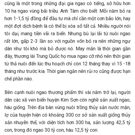
cũng là một trong những đại gia ngao có tiếng, sở hữu hơn
10 ha ngao vùng bãi triều. Anh Tâm cho biết: Mỗi năm bỏ ra
hơn 1-1,5 tỷ đồng để đầu tư mà chỉ cần một cơn bão lớn, hay
một đợt dịch bệnh là có thể bị xóa sổ tất cả. Nhiều người nói
tôi dại, mang tiền vãi ra biển. Nhưng bù lại lãi từ nuôi ngao
rất lớn, gấp 2-3 lần so với nguồn vốn bỏ ra nên những ngư
dân như tôi khó mà bỏ được nó. May mắn là thời gian gần
đây, thương lái Trung Quốc họ mua ngao cỡ nhỏ nên thời gian
từ thả nuôi đến lúc thu hoạch chỉ còn 12 tháng thay vì 15 -18
tháng như trước kia. Thời gian ngắn nên rủi ro cũng được hạn
chế phần nào.
Bên cạnh nuôi ngao thương phẩm thì vài năm trở lại, người
dân các xã ven biển huyện Kim Sơn còn nghề sản xuất ngao,
hàu giống. Trên địa bàn vùng nuôi trồng thủy sản nước mặn,
lợ của huyện hiện có khoảng 300 cơ sở sản xuất giống thủy
sản nhuyễn thể, với diện tích hơn 300 ha, sản lượng 42,5 tỷ
con, trong đó ngao 30 tỷ con, hàu 12,5 tỷ con.