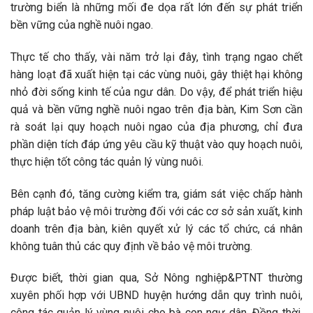
trường biển là những mối đe dọa rất lớn đến sự phát triển
bền vững của nghề nuôi ngao.
Thực tế cho thấy, vài năm trở lại đây, tình trạng ngao chết
hàng loạt đã xuất hiện tại các vùng nuôi, gây thiệt hại không
nhỏ đời sống kinh tế của ngư dân. Do vậy, để phát triển hiệu
quả và bền vững nghề nuôi ngao trên địa bàn, Kim Sơn cần
rà soát lại quy hoạch nuôi ngao của địa phương, chỉ đưa
phần diện tích đáp ứng yêu cầu kỹ thuật vào quy hoạch nuôi,
thực hiện tốt công tác quản lý vùng nuôi.
Bên cạnh đó, tăng cường kiểm tra, giám sát việc chấp hành
pháp luật bảo vệ môi trường đối với các cơ sở sản xuất, kinh
doanh trên địa bàn, kiên quyết xử lý các tổ chức, cá nhân
không tuân thủ các quy định về bảo vệ môi trường.
Được biết, thời gian qua, Sở Nông nghiệp&PTNT thường
xuyên phối hợp với UBND huyện hướng dẫn quy trình nuôi,
công tác quản lý vùng nuôi cho bà con ngư dân. Đồng thời,