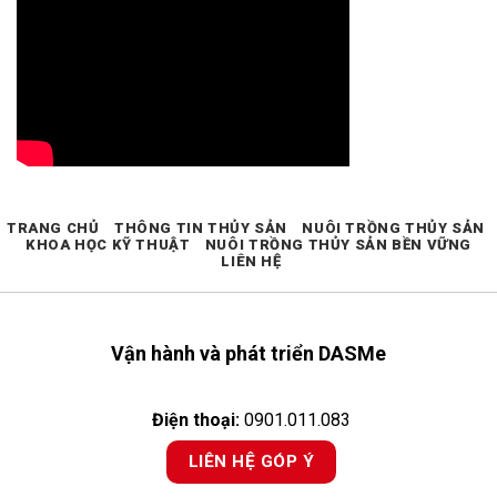
TRANG CHỦ
THÔNG TIN THỦY SẢN
NUÔI TRỒNG THỦY SẢN
KHOA HỌC KỸ THUẬT
NUÔI TRỒNG THỦY SẢN BỀN VỮNG
LIÊN HỆ
Vận hành và phát triển DASMe
Điện thoại:
0901.011.083
LIÊN HỆ GÓP Ý