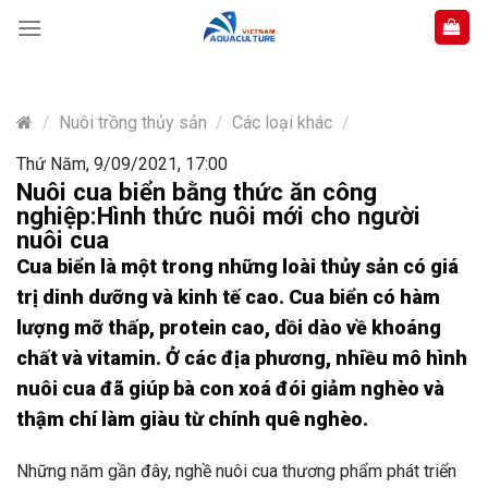
Skip
to
content
/
Nuôi trồng thủy sản
/
Các loại khác
/
Thứ Năm, 9/09/2021, 17:00
Nuôi cua biển bằng thức ăn công
nghiệp:Hình thức nuôi mới cho người
nuôi cua
Cua biển là một trong những loài thủy sản có giá
trị dinh dưỡng và kinh tế cao. Cua biển có hàm
lượng mỡ thấp, protein cao, dồi dào về khoáng
chất và vitamin. Ở các địa phương, nhiều mô hình
nuôi cua đã giúp bà con xoá đói giảm nghèo và
thậm chí làm giàu từ chính quê nghèo.
Những năm gần đây, nghề nuôi cua thương phẩm phát triển