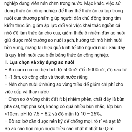
nghiệp dạng viên nén chìm trong nước. Mặc khác, việc sử
dụng thức ăn công nghiệp để thay thế thức ăn cá tạp trong
nuôi cua thương phẩm giúp người dân chủ động trong tìm
kiếm thức ăn, giảm áp lực đối với việc khai thác nguồn cá
nhỏ để làm thức ăn cho cua, giảm thiểu ô nhiễm đáy ao nuôi
giữ được môi trường ao nuôi sạch, hướng tới mô hình nuôi
bền vững, mang lại hiệu quả kinh tế cho người nuôi. Sau đây
là quy trình nuôi cua biển bằng thức ăn công nghiệp:
1. Lựa chọn và xây dựng ao nuôi
– Ao nuôi cua có diện tích từ 500m2 đến 5000m2, độ sâu từ:
1 -1,5m, có cống cấp và thoát nước riêng.
– Nên chọn nuôi ở những ao vùng triều để giảm chi phí cho
việc cấp và thay nước.
– Chọn ao ở vùng chất đất ít bị nhiễm phèn, chất đáy là bùn
pha cát, thịt pha sét, không có quá nhiều bùn nhão, lớp bùn
<10cm, pH từ 7.5 – 8.2 và độ mặn từ 10 – 25‰.
– Bờ ao: bờ cần được nén kỹ để chống mọi, rò rỉ và sạt lở.
Bờ ao cao hơn mực nước triều cao nhất ít nhất là 0,5m.