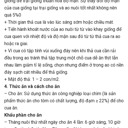
giống để trại giống thuần hóa độ mặn. Sự thay đổi độ mặn
của cua giống tại trại giống và ao nuôi tốt nhất không nên
quá 5%0
+ Thời gian thả cua là vào lúc sáng sớm hoặc chiều mát.
+ Tiến hành khoát nước của ao nuôi từ từ vào khay giống để
cua quen với nhiệt độ và độ mặn sau đó từ từ thả cua ra ao
hoặc ra giai.
+ Vì cua có tập tính vùi xuống đáy nên khi thả cua cần rải
đều trong ao tránh thả tập trung một chỗ cua dễ ăn thịt lẫn
nhau làm giảm tỉ lệ sống, chọn nhưng điểm ở trong ao có nền
đáy sạch cát nhiều để thả giống.
+ Mật độ thả: 1 – 2 con/m2.
4. Thức ăn và cách cho ăn
– Cho ăn: Sử dụng thức ăn công nghiệp loại chìm (là sản
phẩm thức ăn cho tôm có chất lượng, độ đạm ≥ 22%) để cho
cua ăn.
Khẩu phần cho ăn
– Tháng nuôi thứ nhất ngày cho ăn 4 lần: 6 giờ sáng, 10 giờ