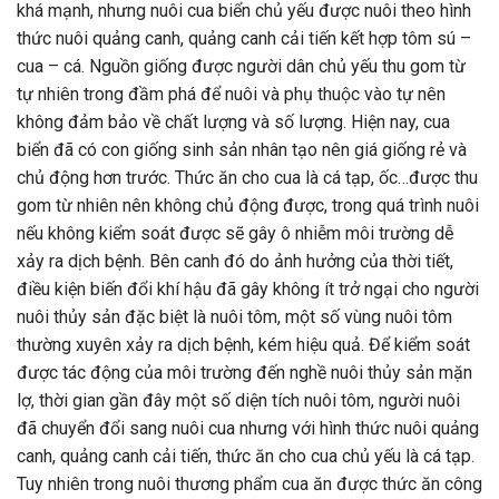
khá mạnh, nhưng nuôi cua biển chủ yếu được nuôi theo hình
thức nuôi quảng canh, quảng canh cải tiến kết hợp tôm sú –
cua – cá. Nguồn giống được người dân chủ yếu thu gom từ
tự nhiên trong đầm phá để nuôi và phụ thuộc vào tự nên
không đảm bảo về chất lượng và số lượng. Hiện nay, cua
biển đã có con giống sinh sản nhân tạo nên giá giống rẻ và
chủ động hơn trước. Thức ăn cho cua là cá tạp, ốc…được thu
gom từ nhiên nên không chủ động được, trong quá trình nuôi
nếu không kiểm soát được sẽ gây ô nhiễm môi trường dễ
xảy ra dịch bệnh. Bên canh đó do ảnh hưởng của thời tiết,
điều kiện biến đổi khí hậu đã gây không ít trở ngại cho người
nuôi thủy sản đặc biệt là nuôi tôm, một số vùng nuôi tôm
thường xuyên xảy ra dịch bệnh, kém hiệu quả. Để kiểm soát
được tác động của môi trường đến nghề nuôi thủy sản mặn
lợ, thời gian gần đây một số diện tích nuôi tôm, người nuôi
đã chuyển đổi sang nuôi cua nhưng với hình thức nuôi quảng
canh, quảng canh cải tiến, thức ăn cho cua chủ yếu là cá tạp.
Tuy nhiên trong nuôi thương phẩm cua ăn được thức ăn công