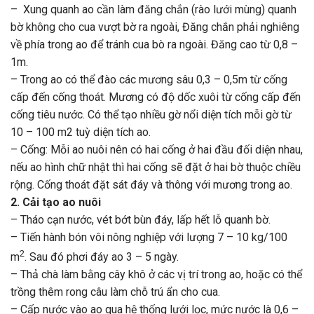
– Xung quanh ao cần làm đăng chắn (rào lưới mùng) quanh
bờ không cho cua vượt bờ ra ngoài, Đăng chắn phải nghiêng
về phía trong ao để tránh cua bò ra ngoài. Đăng cao từ 0,8 –
1m.
– Trong ao có thể đào các mương sâu 0,3 – 0,5m từ cống
cấp đến cống thoát. Mương có độ dốc xuôi từ cống cấp đến
cống tiêu nước. Có thể tạo nhiều gờ nổi diện tích mỗi gờ từ
10 – 100 m2 tuỳ diện tích ao.
– Cống: Mỗi ao nuôi nên có hai cống ở hai đầu đối diện nhau,
nếu ao hình chữ nhật thì hai cống sẽ đặt ở hai bờ thuộc chiều
rộng. Cống thoát đặt sát đáy và thông với mương trong ao.
2. Cải tạo ao nuôi
– Tháo cạn nước, vét bớt bùn đáy, lấp hết lỗ quanh bờ.
– Tiến hành bón vôi nông nghiệp với lượng 7 – 10 kg/100
2
m
. Sau đó phơi đáy ao 3 – 5 ngày.
– Thả chà làm bằng cây khô ở các vị trí trong ao, hoặc có thể
trồng thêm rong câu làm chỗ trú ẩn cho cua.
– Cấp nước vào ao qua hệ thống lưới lọc, mức nước là 0,6 –