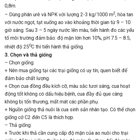
0,8m.
2
– Dùng phân urê và NPK với lượng 2-3 kg/1000 m
, hòa tan
với nước ngọt, tạt xuống ao vào khoảng thời gian từ 9 – 10
giờ sáng. Sau 3 – 5 ngày nước lên màu, tiến hành đo các yếu
tố môi trường đảm bảo: độ mặn lớn hơn 10%, pH 7.5 – 8.5,
0
nhiệt độ 25
C thì tiến hành thả giống.
3. Chọn và thả giống
– Chọn giống:
+ Nên mua giống tại các trại giống có uy tín, quen biết để
đảm bảo chất lượng.
+ Chọn cua đồng đều kích cỡ, màu sắc tươi sáng, cua hoạt
động tốt không có dấu hiệu bệnh, cua đầy đủ que càng
không bị tổn thương, mất mát các phần phụ.
+ Nguồn giống thả nuôi là cua sinh sản nhân tạo. Có thể chọn
giống cở C2 đến C5 là thích hợp.
– Thả giống:
+ Trước khi thả cần cung cấp độ mặn của ao nuôi cho trại