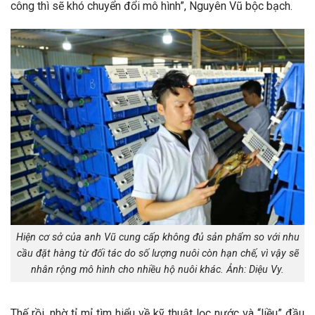
công thì sẽ khó chuyển đổi mô hình”, Nguyên Vũ bộc bạch.
Hiện cơ sở của anh Vũ cung cấp không đủ sản phẩm so với nhu
cầu đặt hàng từ đối tác do số lượng nuôi còn hạn chế, vì vậy sẽ
nhân rộng mô hình cho nhiều hộ nuôi khác. Ảnh: Diệu Vy.
Thế rồi, nhờ tỉ mỉ tìm hiểu về kỹ thuật lọc nước và “liều” đầu