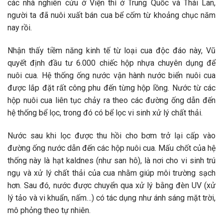
các nhà nghiên cứu ở Viện thì ở Trung Quốc và Thái Lan,
người ta đã nuôi xuất bán cua bể cốm từ khoảng chục năm
nay rồi.
Nhận thấy tiềm năng kinh tế từ loại cua độc đáo này, Vũ
quyết định đầu tư 6.000 chiếc hộp nhựa chuyên dụng để
nuôi cua. Hệ thống ống nước vận hành nước biển nuôi cua
được lắp đặt rất công phu đến từng hộp lồng. Nước từ các
hộp nuôi cua liên tục chảy ra theo các đường ống dẫn đến
hệ thống bể lọc, trong đó có bể lọc vi sinh xử lý chất thải.
Nước sau khi lọc được thu hồi cho bơm trở lại cấp vào
đường ống nước dẫn đến các hộp nuôi cua. Mấu chốt của hệ
thống này là hạt kaldnes (như san hô), là nơi cho vi sinh trú
ngụ và xử lý chất thải của cua nhằm giúp môi trường sạch
hơn. Sau đó, nước được chuyển qua xử lý bằng đèn UV (xử
lý tảo và vi khuẩn, nấm…) có tác dụng như ánh sáng mặt trời,
mô phỏng theo tự nhiên.