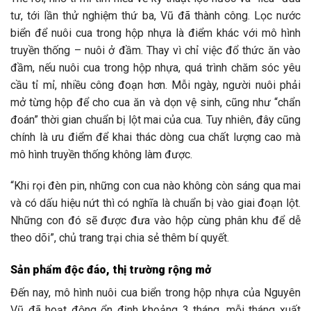
tư, tới lần thử nghiệm thứ ba, Vũ đã thành công. Lọc nước
biển để nuôi cua trong hộp nhựa là điểm khác với mô hình
truyền thống – nuôi ở đầm. Thay vì chỉ việc đổ thức ăn vào
đầm, nếu nuôi cua trong hộp nhựa, quá trình chăm sóc yêu
cầu tỉ mỉ, nhiều công đoạn hơn. Mỗi ngày, người nuôi phải
mở từng hộp để cho cua ăn và dọn vệ sinh, cũng như “chẩn
đoán” thời gian chuẩn bị lột mai của cua. Tuy nhiên, đây cũng
chính là ưu điểm để khai thác dòng cua chất lượng cao mà
mô hình truyền thống không làm được.
“Khi rọi đèn pin, những con cua nào không còn sáng qua mai
và có dấu hiệu nứt thì có nghĩa là chuẩn bị vào giai đoạn lột.
Những con đó sẽ được đưa vào hộp cùng phân khu để dễ
theo dõi”, chủ trang trại chia sẻ thêm bí quyết.
Sản phẩm độc đáo, thị trường rộng mở
Đến nay, mô hình nuôi cua biển trong hộp nhựa của Nguyên
Vũ đã hoạt động ổn định khoảng 3 tháng, mỗi tháng xuất