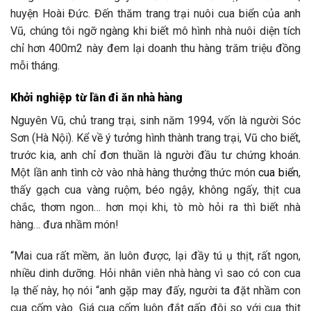
huyện Hoài Đức. Đến thăm trang trại nuôi cua biển của anh
Vũ, chúng tôi ngỡ ngàng khi biết mô hình nhà nuôi diện tích
chỉ hơn 400m2 này đem lại doanh thu hàng trăm triệu đồng
mỗi tháng.
Khởi nghiệp từ lần đi ăn nhà hàng
Nguyên Vũ, chủ trang trại, sinh năm 1994, vốn là người Sóc
Sơn (Hà Nội). Kể về ý tưởng hình thành trang trại, Vũ cho biết,
trước kia, anh chỉ đơn thuần là người đầu tư chứng khoán.
Một lần anh tình cờ vào nhà hàng thưởng thức món
cua biển
,
thấy gạch cua vàng ruộm, béo ngậy, không ngấy, thịt cua
chắc, thơm ngon… hơn mọi khi, tò mò hỏi ra thì biết nhà
hàng… đưa nhầm món!
“Mai cua rất mềm, ăn luôn được, lại đầy tú ụ thịt, rất ngon,
nhiều dinh dưỡng. Hỏi nhân viên nhà hàng vì sao có con cua
lạ thế này, họ nói “anh gặp may đấy, người ta đặt nhầm con
cua cốm vào. Giá cua cốm luôn đắt gấp đôi so với cua thịt