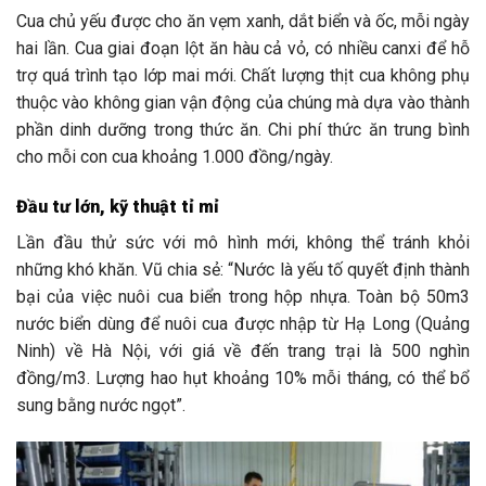
Cua chủ yếu được cho ăn vẹm xanh, dắt biển và ốc, mỗi ngày
hai lần. Cua giai đoạn lột ăn hàu cả vỏ, có nhiều canxi để hỗ
trợ quá trình tạo lớp mai mới. Chất lượng thịt cua không phụ
thuộc vào không gian vận động của chúng mà dựa vào thành
phần dinh dưỡng trong thức ăn. Chi phí thức ăn trung bình
cho mỗi con cua khoảng 1.000 đồng/ngày.
Đầu tư lớn, kỹ thuật tỉ mỉ
Lần đầu thử sức với mô hình mới, không thể tránh khỏi
những khó khăn. Vũ chia sẻ: “Nước là yếu tố quyết định thành
bại của việc nuôi cua biển trong hộp nhựa. Toàn bộ 50m3
nước biển dùng để nuôi cua được nhập từ Hạ Long (Quảng
Ninh) về Hà Nội, với giá về đến trang trại là 500 nghìn
đồng/m3. Lượng hao hụt khoảng 10% mỗi tháng, có thể bổ
sung bằng nước ngọt”.