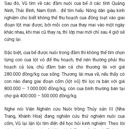
Sau đó, Vũ tìm về các đầm nuôi cua bể ở các tỉnh Quảng
Ninh, Thái Bình, Nam Định… để tìm hiểu. Nông dân giàu kinh
nghiệm cho biết không thể thu hoạch cua đồng loạt vào giai
đoạn lột mai được, bởi mỗi con cua thay mai vào một ngày
khác nhau, khi mai cũ thay ra, thì lớp mai mới chỉ sau 4 giờ sẽ
cứng lại.
Đặc biệt, cua bể được nuôi trong đầm thì không thể tìm chọn
từng con cua lột vỏ để thu hoạch, thế nên thường phải thu
hoạch cả lứa, chủ đầm bán cả cho thương lái với giá
280.000 đồng/kg cua sống. Thương lái mua về, nếu thấy có
con nào đang giai đoạn cốm (lột vỏ) thì lọc ra bán với giá
800.000 – 1.000.000 đồng/kg, còn cua bình thường bán tại
chợ giá 400.000 – 500.000 đồng/kg.
Nghe nói Viện Nghiên cứu Nuôi trồng Thủy sản III (Nha
Trang, Khánh Hòa) đang nghiên cứu thử nghiệm nuôi cua
cốm, Vũ lại lặn lội tìm đến để học hỏi kinh nghiệm. Theo lời