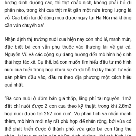
lượng dinh dưỡng cao, thì thịt chắc nịch, không phải bỏ đi
phần nào, trong khi
cua thịt
mất gần một nửa trọng lượng là
vỏ. Cua biển lại dễ dàng mua được ngay tại Hà Nội mà không
cần vận chuyển xa”.
Nhận định thị trường nuôi cua hiện nay còn nhỏ lẻ, manh mún,
đặc biệt bà con vẫn phụ thuộc vào thương lái về giá cả,
Nguyễn Vũ và các cộng sự đang hướng đến mô hình hệ sinh
thái hợp tác xã. Cụ thể, bà con muốn tìm hiểu đầu tư mô hình
nuôi cua biển trong hộp nhựa sẽ được hỗ trợ kỹ thuật, tư vấn
sản phẩm đầu vào, đầu ra theo địa phương một cách hiệu
quả nhất.
“Bà con nuôi ở đầm bán giá thấp, lãng phí tài nguyên. 1m2
đất chỉ nuôi được 2 con cua theo kỹ thuật, trong khi 2,8m2
hộp nuôi được tới 252 con cua”, Vũ phân tích và nhấn mạnh
thêm, mô hình mới này rất phù hợp để nhân rộng, bởi vừa có
thể phát triển được ở thành phố, vừa giúp bà con tăng thu