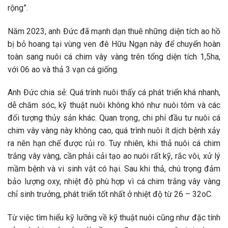
rộng”.
Năm 2023, anh Đức đã mạnh dạn thuê những diện tích ao hồ
bị bỏ hoang tại vùng ven đê Hữu Ngạn này để chuyển hoàn
toàn sang nuôi cá chim vây vàng trên tổng diện tích 1,5ha,
với 06 ao và thả 3 vạn cá giống.
Anh Đức chia sẻ: Quá trình nuôi thấy cá phát triển khá nhanh,
dễ chăm sóc, kỹ thuật nuôi không khó như nuôi tôm và các
đối tượng thủy sản khác. Quan trọng, chi phí đầu tư nuôi cá
chim vây vàng này không cao, quá trình nuôi ít dịch bệnh xảy
ra nên hạn chế được rủi ro. Tuy nhiên, khi thả nuôi cá chim
trắng vây vàng, cần phải cải tạo ao nuôi rất kỹ, rắc vôi, xử lý
mầm bệnh và vi sinh vật có hại. Sau khi thả, chú trọng đảm
bảo lượng oxy, nhiệt độ phù hợp vì cá chim trắng vây vàng
chỉ sinh trưởng, phát triển tốt nhất ở nhiệt độ từ 26 – 32oC.
Từ việc tìm hiểu kỹ lưỡng về kỹ thuật nuôi cũng như đặc tính