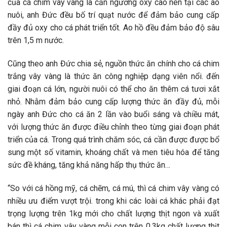
của cá chim vây vàng là cần ngưỡng oxy cao nên tại các ao
nuôi, anh Đức đều bố trí quạt nước để đảm bảo cung cấp
đầy đủ oxy cho cá phát triển tốt. Ao hồ đều đảm bảo độ sâu
trên 1,5 m nước.
Cũng theo anh Đức chia sẻ, nguồn thức ăn chính cho cá chim
trắng vây vàng là thức ăn công nghiệp dạng viên nổi. đến
giai đoạn cá lớn, người nuôi có thể cho ăn thêm cá tươi xắt
nhỏ. Nhằm đảm bảo cung cấp lượng thức ăn đầy đủ, mỗi
ngày anh Đức cho cá ăn 2 lần vào buổi sáng và chiều mát,
với lượng thức ăn được điều chỉnh theo từng giai đoạn phát
triển của cá. Trong quá trình chăm sóc, cá cần được được bổ
sung một số vitamin, khoáng chất và men tiêu hóa để tăng
sức đề kháng, tăng khả năng hấp thụ thức ăn…
“So với cá hồng mỹ, cá chẽm, cá mú, thì cá chim vây vàng có
nhiều ưu điểm vượt trội. trong khi các loài cá khác phải đạt
trọng lượng trên 1kg mới cho chất lượng thịt ngon và xuất
bán thì cá chim vây vàng mỗi con trên 0,3kg chất lượng thịt