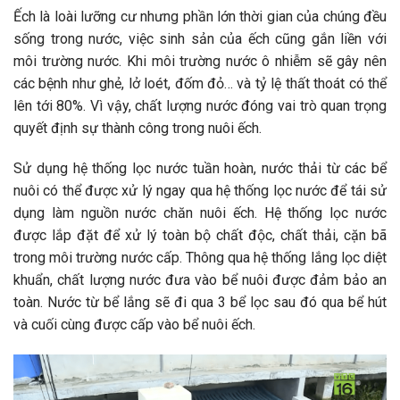
Ếch là loài lưỡng cư nhưng phần lớn thời gian của chúng đều
sống trong nước, việc sinh sản của ếch cũng gắn liền với
môi trường nước. Khi môi trường nước ô nhiễm sẽ gây nên
các bệnh như ghẻ, lở loét, đốm đỏ… và tỷ lệ thất thoát có thể
lên tới 80%. Vì vậy, chất lượng nước đóng vai trò quan trọng
quyết định sự thành công trong nuôi ếch.
Sử dụng hệ thống lọc nước tuần hoàn, nước thải từ các bể
nuôi có thể được xử lý ngay qua hệ thống lọc nước để tái sử
dụng làm nguồn nước chăn nuôi ếch. Hệ thống lọc nước
được lắp đặt để xử lý toàn bộ chất độc, chất thải, cặn bã
trong môi trường nước cấp. Thông qua hệ thống lắng lọc diệt
khuẩn, chất lượng nước đưa vào bể nuôi được đảm bảo an
toàn. Nước từ bể lắng sẽ đi qua 3 bể lọc sau đó qua bể hút
và cuối cùng được cấp vào bể nuôi ếch.