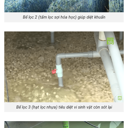
Bể lọc 2 (tấm lọc sợi hóa học) giúp diệt khuẩn
Bể lọc 3 (hạt lọc nhựa) tiêu diệt vi sinh vật còn sót lại