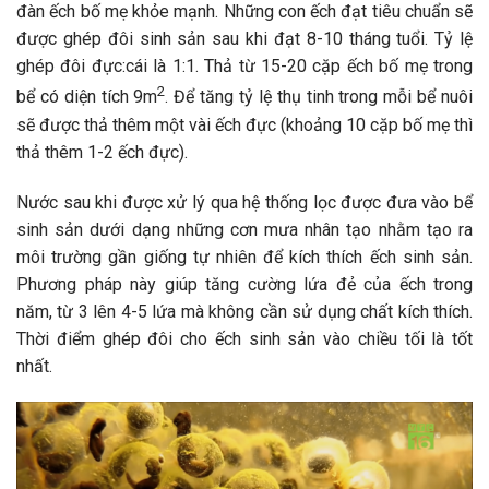
đàn ếch bố mẹ khỏe mạnh. Những con ếch đạt tiêu chuẩn sẽ
được ghép đôi sinh sản sau khi đạt 8-10 tháng tuổi. Tỷ lệ
ghép đôi đực:cái là 1:1. Thả từ 15-20 cặp ếch bố mẹ trong
2
bể có diện tích 9m
. Để tăng tỷ lệ thụ tinh trong mỗi bể nuôi
sẽ được thả thêm một vài ếch đực (khoảng 10 cặp bố mẹ thì
thả thêm 1-2 ếch đực).
Nước sau khi được xử lý qua hệ thống lọc được đưa vào bể
sinh sản dưới dạng những cơn mưa nhân tạo nhằm tạo ra
môi trường gần giống tự nhiên để kích thích ếch sinh sản.
Phương pháp này giúp tăng cường lứa đẻ của ếch trong
năm, từ 3 lên 4-5 lứa mà không cần sử dụng chất kích thích.
Thời điểm ghép đôi cho ếch sinh sản vào chiều tối là tốt
nhất.