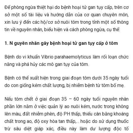
Để phòng ngừa thiệt hại do bệnh hoại tử gan tụy cấp, trên cơ
sở một số tài liệu và hướng dẫn của cơ quan chuyên môn,
xin lưu ý đến các hộ/cơ sở nuôi tôm trong tỉnh một số thông
tin về nguyên nhân, biểu hiện và cách phòng ngừa, cụ thể:
1.
N
guyên nhân gây bệnh hoại tử gan tụy cấp ở tôm
Bệnh do vi khuẩn Vibrio parahaemolyticus làm rối loạn chức
năng và phá hủy các mô gan tụy của tôm.
Bệnh có thể xuất hiện trong giai đoạn tôm dưới 35 ngày tuổi
do con giống kém chất lượng, bị nhiễm bệnh từ tôm bố mẹ.
Nếu tôm chết ở giai đoạn 35 – 60 ngày tuổi nguyên nhân
phần lớn nằm ở việc quản lý ao nuôi kém, nước trong không
lên màu, đất nhiễm phèn, độ PH thấp, thiếu cân bằng khoáng
chất trong ao, độ oxy hòa tan thấp,… hoặc do sử dụng thuốc
trừ sâu diệt giáp xác, điều này làm dư lượng độc tố