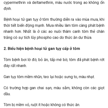
cypermethrin và deltamethrin, màu nước trong ao không ổn
định.
Bệnh hoại tử gan tụy ở tôm thường diễn ra vào mùa mưa, khi
thời tiết biến động mạnh. Mưa nhiều làm tôm càng phát bệnh
nhanh hơn. Nhất là ở các ao nuôi thâm canh tôm thẻ chân
trắng có sự tích lũy phospho cao do thức ăn dư thừa.
2. Biểu hiện bệnh hoại tử gan tụy cấp ở tôm
Tôm bệnh bơi lờ đờ, bỏ ăn, tấp mé bờ, tôm đã phát bệnh rớt
đáy rất nhanh.
Gan tụy tôm mềm nhũn, teo lại hoặc sưng to, màu nhạt.
Có trường hợp gan chai sạn, màu sẫm, không còn các giọt
dầu.
Tôm bị mềm vỏ, ruột ít hoặc không có thức ăn.