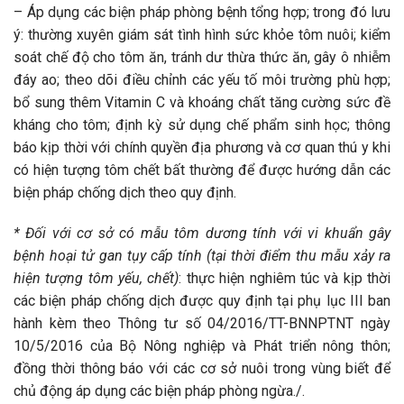
– Áp dụng các biện pháp phòng bệnh tổng hợp; trong đó lưu
ý: thường xuyên giám sát tình hình sức khỏe tôm nuôi; kiểm
soát chế độ cho tôm ăn, tránh dư thừa thức ăn, gây ô nhiễm
đáy ao; theo dõi điều chỉnh các yếu tố môi trường phù hợp;
bổ sung thêm Vitamin C và khoáng chất tăng cường sức đề
kháng cho tôm; định kỳ sử dụng chế phẩm sinh học; thông
báo kịp thời với chính quyền địa phương và cơ quan thú y khi
có hiện tượng tôm chết bất thường để được hướng dẫn các
biện pháp chống dịch theo quy định.
* Đối với cơ sở có
mẫu tôm dương tính với vi
khuẩn gây
bệnh hoại tử gan tụy cấp tính (tại thời điểm thu mẫu xảy ra
hiện tượng tôm yếu, chết)
: thực hiện nghiêm túc và kịp thời
các biện pháp chống dịch được quy định tại phụ lục III ban
hành kèm theo Thông tư số 04/2016/TT-BNNPTNT ngày
10/5/2016 của Bộ Nông nghiệp và Phát triển nông thôn;
đồng thời thông báo với các cơ sở nuôi trong vùng biết để
chủ động áp dụng các biện pháp phòng ngừa./.