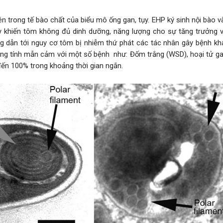
ên trong tế bào chất của biểu mô ống gan, tụy. EHP ký sinh nội bào 
y khiến tôm không đủ dinh dưỡng, năng lượng cho sự tăng trưởng và
g dẫn tới nguy cơ tôm bị nhiễm thứ phát các tác nhân gây bệnh kh
ăng tính mẫn cảm với một số bệnh như: Đốm trắng (WSD), hoại tử ga
 đến 100% trong khoảng thời gian ngắn.