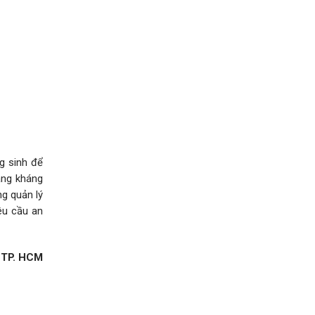
g sinh để
áng kháng
ng quản lý
yêu cầu an
 TP. HCM