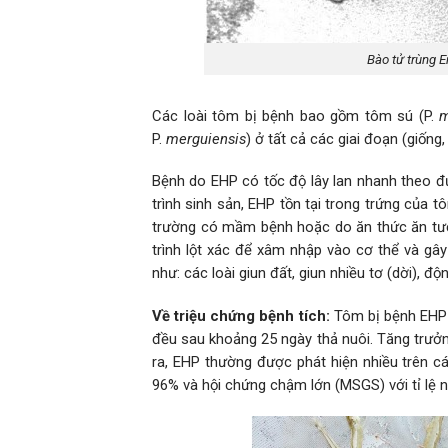
Bào tử trùng E
Các loài tôm bị bệnh bao gồm tôm sú (P.
m
P.
merguiensis
) ở tất cả các giai đoạn (giống
Bệnh do EHP có tốc độ lây lan nhanh theo 
trình sinh sản, EHP tồn tại trong trứng của
trường có mầm bệnh hoặc do ăn thức ăn tư
trình lột xác để xâm nhập vào cơ thể và gâ
như: các loài giun đất, giun nhiều tơ (dời), 
Về triệu chứng bệnh tích:
Tôm bị bệnh EHP 
đều sau khoảng 25 ngày thả nuôi. Tăng trưở
ra, EHP thường được phát hiện nhiều trên c
96% và hội chứng chậm lớn (MSGS) với tỉ lệ 