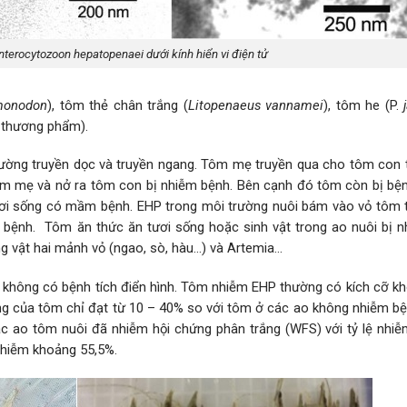
nterocytozoon hepatopenaei dưới kính hiển vi điện tử
onodon
), tôm thẻ chân trắng (
Litopenaeus vannamei
), tôm he (P.
, thương phẩm).
đường truyền dọc và truyền ngang. Tôm mẹ truyền qua cho tôm con 
 tôm mẹ và nở ra tôm con bị nhiễm bệnh. Bên cạnh đó tôm còn bị bệ
ơi sống có mầm bệnh. EHP trong môi trường nuôi bám vào vỏ tôm 
y bệnh. Tôm ăn thức ăn tươi sống hoặc sinh vật trong ao nuôi bị 
động vật hai mảnh vỏ (ngao, sò, hàu…) và Artemia…
không có bệnh tích điển hình. Tôm nhiễm EHP thường có kích cỡ k
ng của tôm chỉ đạt từ 10 – 40% so với tôm ở các ao không nhiễm bệ
ác ao tôm nuôi đã nhiễm hội chứng phân trắng (WFS) với tỷ lệ nhiễ
nhiễm khoảng 55,5%.