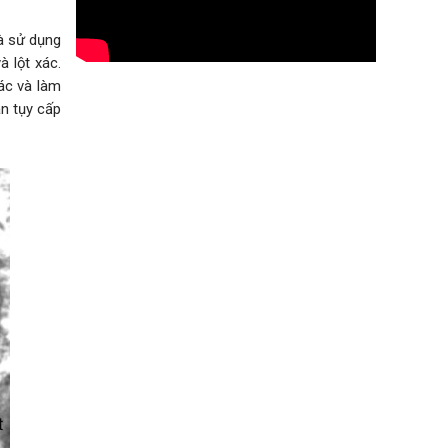
và sử dụng
 lột xác.
ác và làm
n tụy cấp