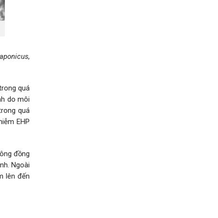
japonicus
,
trong quá
nh do môi
trong quá
nhiễm EHP
hông đồng
nh. Ngoài
m lên đến