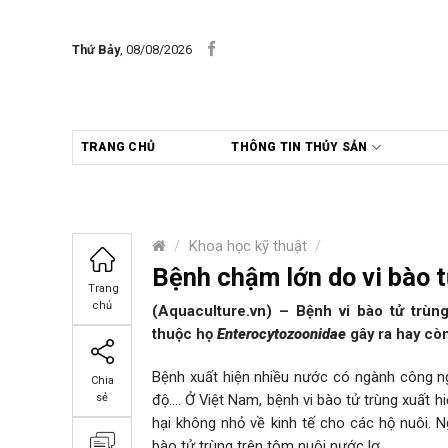
Skip
to
Thứ Bảy
, 08/08/2026
content
TRANG CHỦ
THÔNG TIN THỦY SẢN
/
Khoa học kỹ thuật
/
Bệnh chậm lớn do vi bào 
Trang
chủ
(Aquaculture.vn) – Bệnh vi bào tử trùn
thuộc họ
Enterocytozoonidae
gây ra hay còn
Bệnh xuất hiện nhiều nước có ngành công ngh
Chia
độ…. Ở Việt Nam, bệnh vi bào tử trùng xuất 
sẻ
hại không nhỏ về kinh tế cho các hộ nuôi.
bào tử trùng trên tôm nuôi nước lợ.