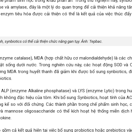
hế phẩm sinh học trong khẩu phần ăn. Trong thử nghiệm này, synbio
 và amylase, đây là một lý do quan trọng để cải thiện khả năng tă
nzym tiêu hóa được cải thiện có thể là kết quả của việc thúc đẩy 
, synbiotics có thể cải thiện chức năng gan tụy. Ảnh: Tepbac.
nzyme catalase), MDA (hợp chất hữu cơ malondialdehyde) là các ch
 vật sống dưới nước. Trong nghiên cứu này, các hoạt động SOD và 
ng MDA trong huyết thanh đã giảm khi được bổ sung synbiotics, đi
iotics.
ALP (enzyme Alkaline phosphatase) và LYS (enzyme Lytic) trong hu
ch không đặc hiệu của tôm. Khi bổ sung Synbiotics, hoạt tính của A
g kể so với đối chứng. Các thành phần trong chế phẩm sinh học, 
n và mannose oligosaccharide có thể kích hoạt hệ thống miễn dịch 
okine.
 gồm cả kết quả hiện tại việc bổ sung probiotics hoặc prebiotics v