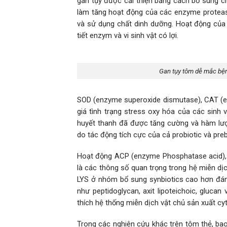
gan tụy được cải thiện bằng cách bổ sung c
làm tăng hoạt động của các enzyme protease
và sử dụng chất dinh dưỡng. Hoạt động của e
tiết enzym và vi sinh vật có lợi.
Gan tụy tôm dễ mắc bệnh
SOD (enzyme superoxide dismutase), CAT (e
giá tình trạng stress oxy hóa của các sinh
huyết thanh đã được tăng cường và hàm lượ
do tác động tích cực của cả probiotic và preb
Hoạt động ACP (enzyme Phosphatase acid), 
là các thông số quan trọng trong hệ miễn dị
LYS ở nhóm bổ sung synbiotics cao hơn đán
như peptidoglycan, axit lipoteichoic, gluca
thích hệ thống miễn dịch vật chủ sản xuất cyt
Trong các nghiên cứu khác trên tôm thẻ, bao