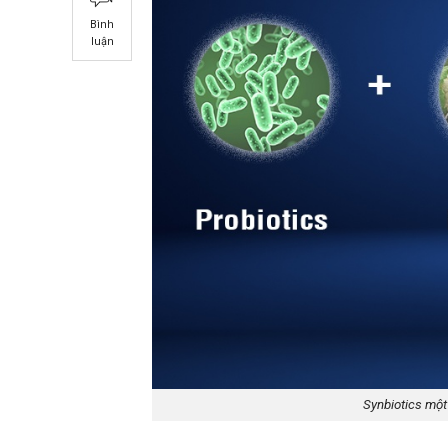
Bình
luận
Synbiotics một 