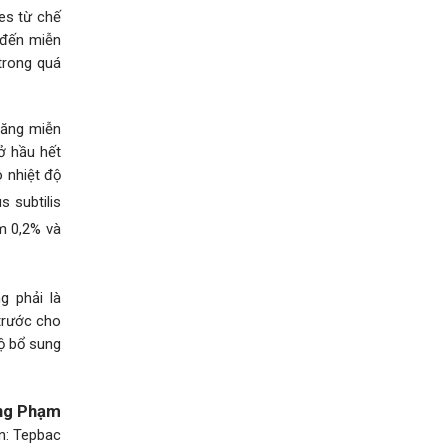
es từ chế
 đến miễn
 trong quá
năng miễn
ở hầu hết
o nhiệt độ
s subtilis
m 0,2% và
g phải là
 trước cho
độ bổ sung
ng Phạm
n: Tepbac