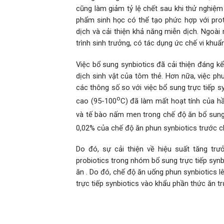
cũng làm giảm tỷ lệ chết sau khi thử nghiệm
phẩm sinh học có thể tạo phức hợp với prot
dịch và cải thiện khả năng miễn dịch. Ngoài 
trình sinh trưởng, có tác dụng ức chế vi khu
Việc bổ sung synbiotics đã cải thiện đáng k
dịch sinh vật của tôm thẻ. Hơn nữa, việc ph
các thông số so với việc bổ sung trực tiếp s
o
cao (95-100
C) đã làm mất hoạt tính của hầ
và tế bào nấm men trong chế độ ăn bổ sung t
0,02% của chế độ ăn phun synbiotics trước 
Do đó, sự cải thiện về hiệu suất tăng tr
probiotics trong nhóm bổ sung trực tiếp synb
ăn . Do đó, chế độ ăn uống phun synbiotics l
trực tiếp synbiotics vào khẩu phần thức ăn tr