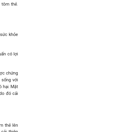
 tôm thẻ.
ì sức khỏe
uẩn có lợi
ược chứng
n sống với
ó hại. Mặt
 do đó cải
m thẻ lên
cải thiện