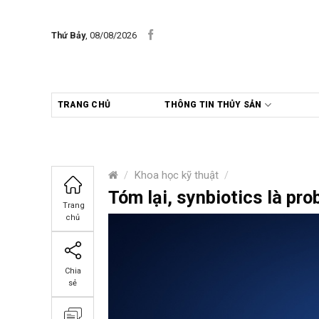
Skip
to
Thứ Bảy
, 08/08/2026
content
TRANG CHỦ
THÔNG TIN THỦY SẢN
/
Khoa học kỹ thuật
/
Tóm lại, synbiotics là pro
Trang
chủ
Chia
sẻ