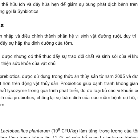
ay thế hữu ích và đầy hứa hẹn để giảm sự bùng phát dịch bệnh trên
g gọi là Synbiotics.
cs
âm nhập và điều chỉnh thành phần hệ vi sinh vật đường ruột, duy tr
 đẩy sự hấp thụ dinh dưỡng của tôm.
 được nhưng có thể thúc đẩy sự trao đổi chất và sinh sôi của vi kh
 thiện sức khỏe của vật chủ.
 prebiotics, được sử dụng trong thức ăn thủy sản từ năm 2005 và đ
t hơn trên động vật thủy sản. Probiotics giúp cạnh tranh không gia
hất lysozyme trong quá trình phát triển, do đó loại bỏ các vi khuẩn c
ính của probiotics, chống lại sự bám dính của các mầm bệnh cơ hội,
ôm.
8
à
Lactobacillus plantarum
(10
CFU/kg) làm tăng trọng lượng của tô
làm tăng trọng lượng lên 11,7% và việc bổ sung L.plantarum không 