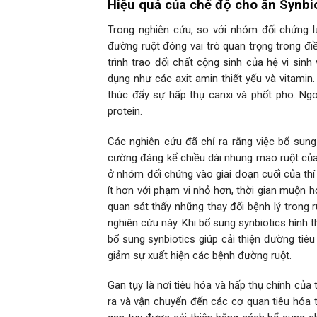
Hiệu quả của chế độ cho ăn Synbi
Trong nghiên cứu, so với nhóm đối chứng lư
đường ruột đóng vai trò quan trọng trong đi
trình trao đổi chất cộng sinh của hệ vi sin
dụng như các axit amin thiết yếu và vitamin.
thúc đẩy sự hấp thụ canxi và phốt pho. Ng
protein.
Các nghiên cứu đã chỉ ra rằng việc bổ sun
cường đáng kể chiều dài nhung mao ruột của
ở nhóm đối chứng vào giai đoạn cuối của thí
ít hơn với phạm vi nhỏ hơn, thời gian muộn 
quan sát thấy những thay đổi bệnh lý trong 
nghiên cứu này. Khi bổ sung synbiotics hình t
bổ sung synbiotics giúp cải thiện đường tiêu
giảm sự xuất hiện các bệnh đường ruột.
Gan tụy là nơi tiêu hóa và hấp thụ chính của
ra và vận chuyển đến các cơ quan tiêu hóa 