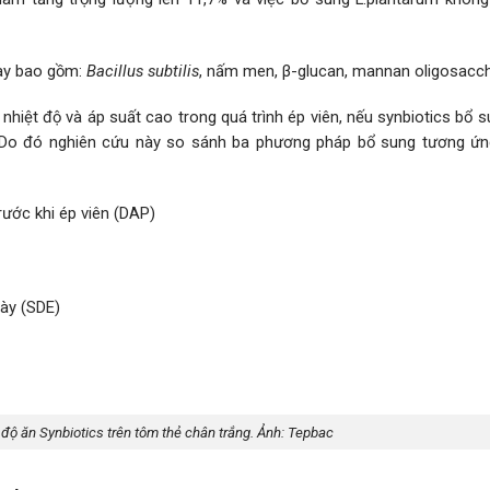
này bao gồm:
Bacillus subtilis
, nấm men, β-glucan, mannan oligosacch
nhiệt độ và áp suất cao trong quá trình ép viên, nếu synbiotics bổ 
g. Do đó nghiên cứu này so sánh ba phương pháp bổ sung tương ứn
rước khi ép viên (DAP)
gày (SDE)
độ ăn Synbiotics trên tôm thẻ chân trắng. Ảnh: Tepbac