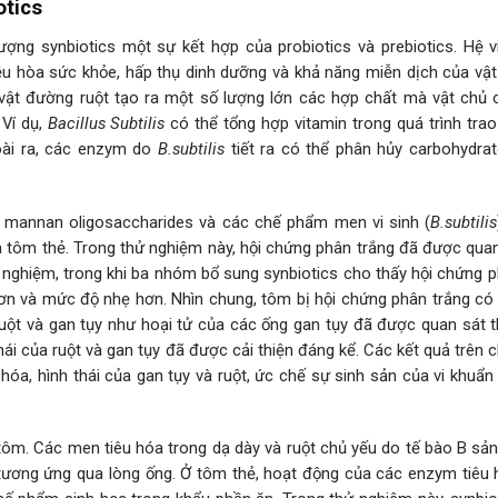
otics
ợng synbiotics một sự kết hợp của probiotics và prebiotics. Hệ vi
ều hòa sức khỏe, hấp thụ dinh dưỡng và khả năng miễn dịch của vật
h vật đường ruột tạo ra một số lượng lớn các hợp chất mà vật chủ 
 Ví dụ,
Bacillus Subtilis
có thể tổng hợp vitamin trong quá trình trao
oài ra, các enzym do
B.subtilis
tiết ra có thể phân hủy carbohydrate
g mannan oligosaccharides và các chế phẩm men vi sinh (
B.subtilis
 tôm thẻ. Trong thử nghiệm này, hội chứng phân trắng đã được quan
 nghiệm, trong khi ba nhóm bổ sung synbiotics cho thấy hội chứng p
hơn và mức độ nhẹ hơn. Nhìn chung, tôm bị hội chứng phân trắng có
ruột và gan tụy như hoại tử của các ống gan tụy đã được quan sát t
hái của ruột và gan tụy đã được cải thiện đáng kể. Các kết quả trên c
 hóa, hình thái của gan tụy và ruột, ức chế sự sinh sản của vi khuẩn
 tôm. Các men tiêu hóa trong dạ dày và ruột chủ yếu do tế bào B sản 
tương ứng qua lòng ống. Ở tôm thẻ, hoạt động của các enzym tiêu 