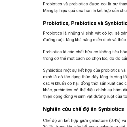
Probiotics và prebiotics được coi là sự th
Mang lại hiệu quả cao hơn là kết hợp của chún
Probiotics, Prebiotics và Synbioti
Probiotics là những vi sinh vật có lợi, sẽ x
đường ruột, tăng khả năng miễn dịch và thúc
Prebiotics là các chất hữu cơ không tiêu hóa
trong cơ thể một cách có chọn lọc, do đó cải
Synbiotics một sự kết hợp của probiotics và
minh là có tác dụng thúc đẩy tăng trưởng tố
các vi khuẩn có hại, đồng thời sản xuất các c
khác, prebiotics có thể điều chỉnh sự bám d
thiện cộng đồng vi sinh vật đường ruột của t
Nghiên cứu chế độ ăn Synbiotics
Chế độ ăn kết hợp giữa galactose (0,4%) v
30,2% trong khi việc bổ sung galactose chỉ 