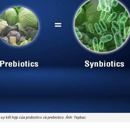
sự kết hợp của probiotics và prebiotics. Ảnh: Tepbac.