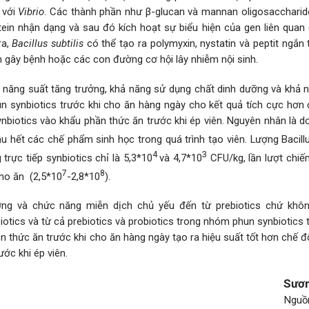
 với
Vibrio
. Các thành phần như β-glucan và mannan oligosaccharid
ein nhận dạng và sau đó kích hoạt sự biểu hiện của gen liên quan
ra,
Bacillus subtilis
có thể tạo ra polymyxin, nystatin và peptit ngắn
ẩn gây bệnh hoặc các con đường cơ hội lây nhiễm nội sinh.
ể năng suất tăng trưởng, khả năng sử dụng chất dinh dưỡng và khả 
un synbiotics trước khi cho ăn hàng ngày cho kết quả tích cực hơn 
ynbiotics vào khẩu phần thức ăn trước khi ép viên. Nguyên nhân là d
u hết các chế phẩm sinh học trong quá trình tạo viên. Lượng Bacillu
4
3
rực tiếp synbiotics chỉ là 5,3*10
và 4,7*10
CFU/kg, lần lượt chiế
7
8
cho ăn (2,5*10
-2,8*10
).
ưởng và chức năng miễn dịch chủ yếu đến từ prebiotics chứ khôn
iotics và từ cả prebiotics và probiotics trong nhóm phun synbiotics
ên thức ăn trước khi cho ăn hàng ngày tạo ra hiệu suất tốt hơn chế 
ước khi ép viên.
Sươ
Nguồ