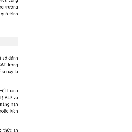
tics cũng
ng trưởng
quá trình
ỉ số đánh
CAT trong
ều này là
yết thanh
CP, ALP và
chẳng hạn
hoặc kích
ào thức ăn