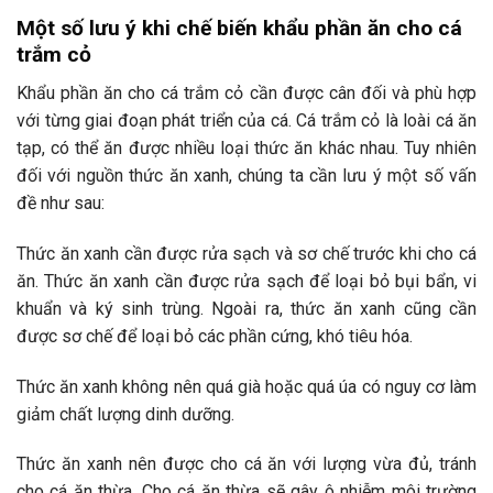
Một số lưu ý khi chế biến khẩu phần ăn cho cá
trắm cỏ
Khẩu phần ăn cho cá trắm cỏ cần được cân đối và phù hợp
với từng giai đoạn phát triển của cá. Cá trắm cỏ là loài cá ăn
tạp, có thể ăn được nhiều loại thức ăn khác nhau. Tuy nhiên
đối với nguồn thức ăn xanh, chúng ta cần lưu ý một số vấn
đề như sau:
Thức ăn xanh cần được rửa sạch và sơ chế trước khi cho cá
ăn. Thức ăn xanh cần được rửa sạch để loại bỏ bụi bẩn, vi
khuẩn và ký sinh trùng. Ngoài ra, thức ăn xanh cũng cần
được sơ chế để loại bỏ các phần cứng, khó tiêu hóa.
Thức ăn xanh không nên quá già hoặc quá úa có nguy cơ làm
giảm chất lượng dinh dưỡng.
Thức ăn xanh nên được cho cá ăn với lượng vừa đủ, tránh
cho cá ăn thừa. Cho cá ăn thừa sẽ gây ô nhiễm môi trường