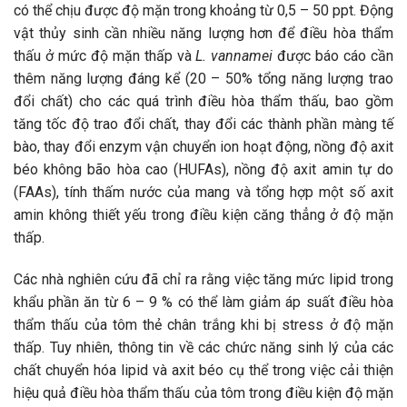
có thể chịu được độ mặn trong khoảng từ 0,5 – 50 ppt. Động
vật thủy sinh cần nhiều năng lượng hơn để điều hòa thẩm
thấu ở mức độ mặn thấp và
L. vannamei
được báo cáo cần
thêm năng lượng đáng kể (20 – 50% tổng năng lượng trao
đổi chất) cho các quá trình điều hòa thẩm thấu, bao gồm
tăng tốc độ trao đổi chất, thay đổi các thành phần màng tế
bào, thay đổi enzym vận chuyển ion hoạt động, nồng độ axit
béo không bão hòa cao (HUFAs), nồng độ axit amin tự do
(FAAs), tính thấm nước của mang và tổng hợp một số axit
amin không thiết yếu trong điều kiện căng thẳng ở độ mặn
thấp.
Các nhà nghiên cứu đã chỉ ra rằng việc tăng mức lipid trong
khẩu phần ăn từ 6 – 9 % có thể làm giảm áp suất điều hòa
thẩm thấu của tôm thẻ chân trắng khi bị stress ở độ mặn
thấp. Tuy nhiên, thông tin về các chức năng sinh lý của các
chất chuyển hóa lipid và axit béo cụ thể trong việc cải thiện
hiệu quả điều hòa thẩm thấu của tôm trong điều kiện độ mặn