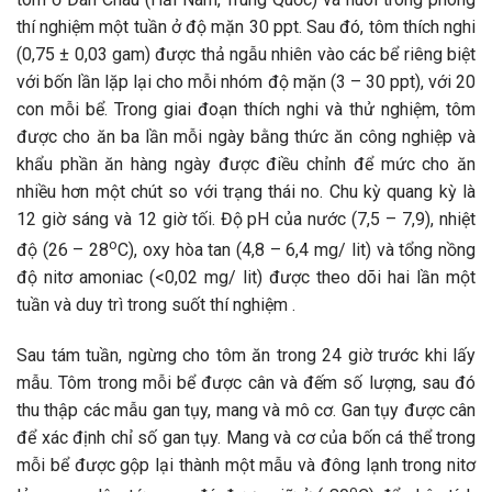
thí nghiệm một tuần ở độ mặn 30 ppt. Sau đó, tôm thích nghi
(0,75 ± 0,03 gam) được thả ngẫu nhiên vào các bể riêng biệt
với bốn lần lặp lại cho mỗi nhóm độ mặn (3 – 30 ppt), với 20
con mỗi bể. Trong giai đoạn thích nghi và thử nghiệm, tôm
được cho ăn ba lần mỗi ngày bằng thức ăn công nghiệp và
khẩu phần ăn hàng ngày được điều chỉnh để mức cho ăn
nhiều hơn một chút so với trạng thái no. Chu kỳ quang kỳ là
12 giờ sáng và 12 giờ tối. Độ pH của nước (7,5 – 7,9), nhiệt
o
độ (26 – 28
C), oxy hòa tan (4,8 – 6,4 mg/ lit) và tổng nồng
độ nitơ amoniac (<0,02 mg/ lit) được theo dõi hai lần một
tuần và duy trì trong suốt thí nghiệm .
Sau tám tuần, ngừng cho tôm ăn trong 24 giờ trước khi lấy
mẫu. Tôm trong mỗi bể được cân và đếm số lượng, sau đó
thu thập các mẫu gan tụy, mang và mô cơ. Gan tụy được cân
để xác định chỉ số gan tụy. Mang và cơ của bốn cá thể trong
mỗi bể được gộp lại thành một mẫu và đông lạnh trong nitơ
o