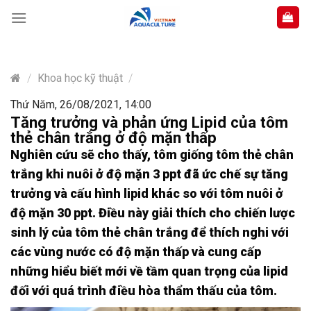
Skip
to
content
/
Khoa học kỹ thuật
/
Thứ Năm, 26/08/2021, 14:00
Tăng trưởng và phản ứng Lipid của tôm
thẻ chân trắng ở độ mặn thấp
Nghiên cứu sẽ cho thấy, tôm giống tôm thẻ chân
trắng khi nuôi ở độ mặn 3 ppt đã ức chế sự tăng
trưởng và cấu hình lipid khác so với tôm nuôi ở
độ mặn 30 ppt. Điều này giải thích cho chiến lược
sinh lý của tôm thẻ chân trắng để thích nghi với
các vùng nước có độ mặn thấp và cung cấp
những hiểu biết mới về tầm quan trọng của lipid
đối với quá trình điều hòa thẩm thấu của tôm.