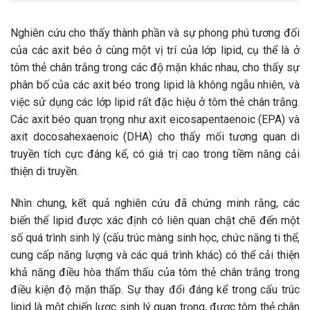
Nghiên cứu cho thấy thành phần và sự phong phú tương đối
của các axit béo ở cùng một vị trí của lớp lipid, cụ thể là ở
tôm thẻ chân trắng trong các độ mặn khác nhau, cho thấy sự
phân bố của các axit béo trong lipid là không ngẫu nhiên, và
việc sử dụng các lớp lipid rất đặc hiệu ở tôm thẻ chân trắng.
Các axit béo quan trọng như axit eicosapentaenoic (EPA) và
axit docosahexaenoic (DHA) cho thấy mối tương quan di
truyền tích cực đáng kể, có giá trị cao trong tiềm năng cải
thiện di truyền.
Nhìn chung, kết quả nghiên cứu đã chứng minh rằng, các
biến thể lipid được xác định có liên quan chặt chẽ đến một
số quá trình sinh lý (cấu trúc màng sinh học, chức năng ti thể,
cung cấp năng lượng và các quá trình khác) có thể cải thiện
khả năng điều hòa thẩm thấu của tôm thẻ chân trắng trong
điều kiện độ mặn thấp. Sự thay đổi đáng kể trong cấu trúc
lipid là một chiến lược sinh lý quan trọng, được tôm thẻ chân