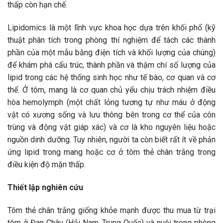
thấp còn hạn chế.
Lipidomics là một lĩnh vực khoa học dựa trên khối phổ (kỹ
thuật phân tích trong phòng thí nghiệm để tách các thành
phần của một mẫu bằng điện tích và khối lượng của chúng)
để khám phá cấu trúc, thành phần và thậm chí số lượng của
lipid trong các hệ thống sinh học như tế bào, cơ quan và cơ
thể. Ở tôm, mang là cơ quan chủ yếu chịu trách nhiệm điều
hòa hemolymph (một chất lỏng tương tự như máu ở động
vật có xương sống và lưu thông bên trong cơ thể của côn
trùng và động vật giáp xác) và cơ là kho nguyên liệu hoặc
nguồn dinh dưỡng. Tuy nhiên, người ta còn biết rất ít về phản
ứng lipid trong mang hoặc cơ ở tôm thẻ chân trắng trong
điều kiện độ mặn thấp.
Thiết lập nghiên cứu
Tôm thẻ chân trắng giống khỏe mạnh được thu mua từ trại
tôm ở Đan Châu (Hải Nam, Trung Quốc) và nuôi trong phòng