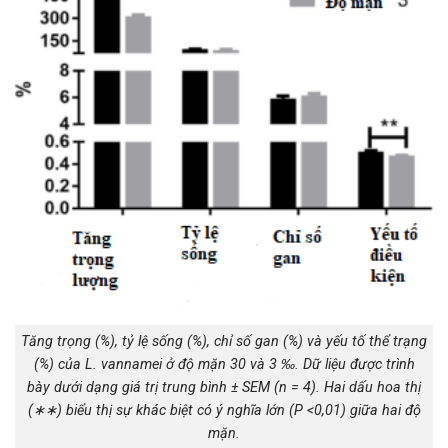
Tăng trọng (%), tỷ lệ sống (%), chỉ số gan (%) và yếu tố thể trạng
(%) của L. vannamei ở độ mặn 30 và 3 ‰. Dữ liệu được trình
bày dưới dạng giá trị trung bình ± SEM (n = 4). Hai dấu hoa thị
(∗∗) biểu thị sự khác biệt có ý nghĩa lớn (P <0,01) giữa hai độ
mặn.