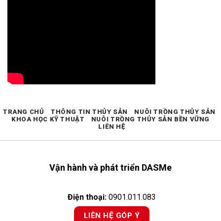
TRANG CHỦ
THÔNG TIN THỦY SẢN
NUÔI TRỒNG THỦY SẢN
KHOA HỌC KỸ THUẬT
NUÔI TRỒNG THỦY SẢN BỀN VỮNG
LIÊN HỆ
Vận hành và phát triển DASMe
Điện thoại:
0901.011.083
LIÊN HỆ GÓP Ý