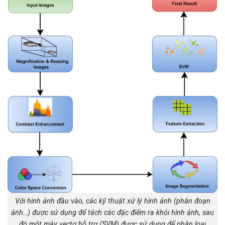
Với hình ảnh đầu vào, các kỹ thuật xử lý hình ảnh (phân đoạn
ảnh…) được sử dụng để tách các đặc điểm ra khỏi hình ảnh, sau
đó một máy vectơ hỗ trợ (SVM) được sử dụng để phân loại