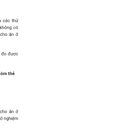
a các thử
 không có
 cho ăn ở
ố đo được
tôm thẻ
 cho ăn ở
 ở nghiệm