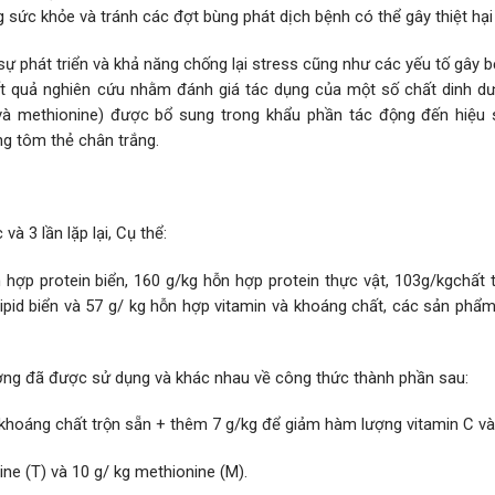
g sức khỏe và tránh các đợt bùng phát dịch bệnh có thể gây thiệt hại 
 sự phát triển và khả năng chống lại stress cũng như các yếu tố gây 
kết quả nghiên cứu nhằm đánh giá tác dụng của một số chất dinh d
e và methionine) được bổ sung trong khẩu phần tác động đến hiệu 
ng tôm thẻ chân trắng.
à 3 lần lặp lại, Cụ thể:
hợp protein biển, 160 g/kg hỗn hợp protein thực vật, 103g/kgchất 
lipid biển và 57 g/ kg hỗn hợp vitamin và khoáng chất, các sản phẩ
ương đã được sử dụng và khác nhau về công thức thành phần sau:
khoáng chất trộn sẵn + thêm 7 g/kg để giảm hàm lượng vitamin C và
ine (T) và 10 g/ kg methionine (M).