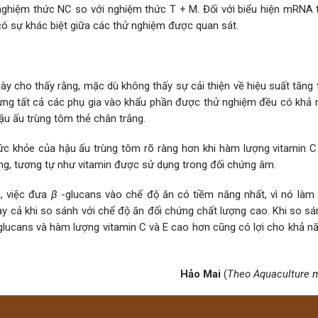
hiệm thức NC so với nghiệm thức T + M. Đối với biểu hiện mRNA 
ó sự khác biệt giữa các thử nghiệm được quan sát.
ày cho thấy rằng, mặc dù không thấy sự cải thiện về hiệu suất tăng
hưng tất cả các phụ gia vào khẩu phần được thử nghiệm đều có khả 
hậu ấu trùng tôm thẻ chân trắng.
sức khỏe của hậu ấu trùng tôm rõ ràng hơn khi hàm lượng vitamin C
g, tương tự như vitamin được sử dụng trong đối chứng âm.
, việc đưa
β
-glucans vào chế độ ăn có tiềm năng nhất, vì nó làm
gay cả khi so sánh với chế độ ăn đối chứng chất lượng cao. Khi so sá
glucans và hàm lượng vitamin C và E cao hơn cũng có lợi cho khả n
Hảo Mai
(
Theo Aquaculture 