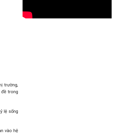
ị trường,
n đề trong
ỷ lệ sống
oàn vào hệ