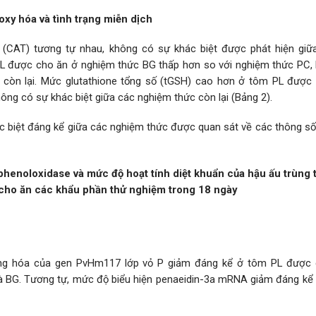
oxy hóa và tình trạng miễn dịch
 (CAT) tương tự nhau, không có sự khác biệt được phát hiện giữ
 PL được cho ăn ở nghiệm thức BG thấp hơn so với nghiệm thức PC,
 còn lại. Mức glutathione tổng số (tGSH) cao hơn ở tôm PL được
ng có sự khác biệt giữa các nghiệm thức còn lại (Bảng 2).
hác biệt đáng kể giữa các nghiệm thức được quan sát về các thông s
phenoloxidase và mức độ hoạt tính diệt khuẩn của hậu ấu trùng 
cho ăn các khẩu phần thử nghiệm trong 18 ngày
ờng hóa của gen PvHm117 lớp vỏ P giảm đáng kể ở tôm PL được
à BG. Tương tự, mức độ biểu hiện penaeidin-3a mRNA giảm đáng kể