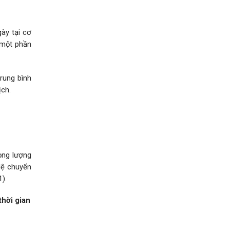
ày tại cơ
 một phần
trung bình
ịch.
ọng lượng
lệ chuyển
).
thời gian