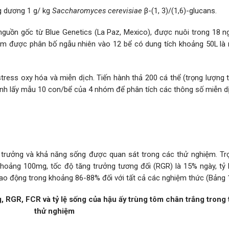
g dương 1 g/ kg
Saccharomyces cerevisiae
β-(1, 3)/(1,6)-glucans.
guồn gốc từ Blue Genetics (La Paz, Mexico), được nuôi trong 18 ng
ôm được phân bố ngẫu nhiên vào 12 bể có dung tích khoảng 50L là
stress oxy hóa và miễn dịch. Tiến hành thả 200 cá thể (trọng lượng 
hành lấy mẫu 10 con/bể của 4 nhóm để phân tích các thông số miễn d
g trưởng và khả năng sống được quan sát trong các thử nghiệm. Tr
khoảng 100mg, tốc độ tăng trưởng tương đối (RGR) là 15% ngày, tỷ 
dao động trong khoảng 86-88% đối với tất cả các nghiệm thức (Bảng 1
 RGR, FCR và tỷ lệ sống của hậu ấy trùng tôm chân trắng trong 
thử nghiệm