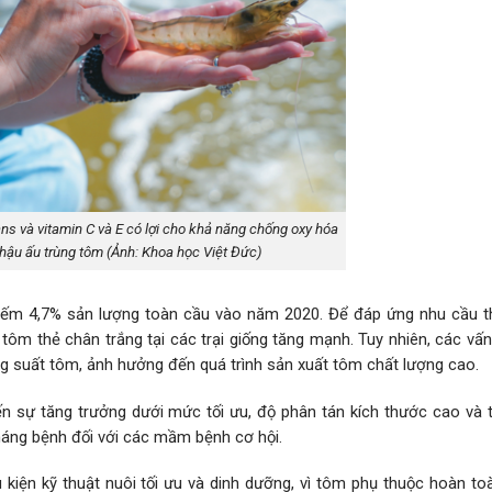
ns và vitamin C và E có lợi cho khả năng chống oxy hóa
hậu ấu trùng tôm (Ảnh: Khoa học Việt Đức)
iếm 4,7% sản lượng toàn cầu vào năm 2020. Để đáp ứng nhu cầu th
tôm thẻ chân trắng tại các trại giống tăng mạnh. Tuy nhiên, các vấ
ng suất tôm, ảnh hưởng đến quá trình sản xuất tôm chất lượng cao.
ến sự tăng trưởng dưới mức tối ưu, độ phân tán kích thước cao và t
kháng bệnh đối với các mầm bệnh cơ hội.
u kiện kỹ thuật nuôi tối ưu và dinh dưỡng, vì tôm phụ thuộc hoàn t