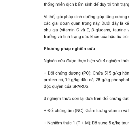
thống miễn dịch bẩm sinh để duy trì tình trạn
Vì thế, giải pháp dinh dưỡng giúp tăng cường
các giai đoạn quan trọng này. Dưới đây là 
phụ gia (vitamin C và E, β-glucans, taurin
trưởng và tình trạng sức khỏe của hậu ấu trù
Phương pháp nghiên cứu
Nghiên cứu được thực hiện với 4 nghiệm thức v
+ Đối chứng dương (PC): Chứa 515 g/kg hỗn 
protein cá, 19 g/kg dầu cá, 28 g/kg phospho
độc quyền của SPAROS.
3 nghiệm thức còn lại dựa trên đối chứng d
+ Đối chứng âm (NC): Giảm lượng vitamin và 
+ Nghiệm thức 1 (T + M): Bổ sung 5 g/kg taur