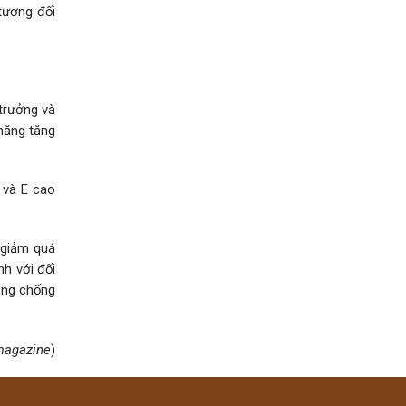
tương đối
 trưởng và
năng tăng
 và E cao
 giảm quá
nh với đối
ăng chống
magazine
)