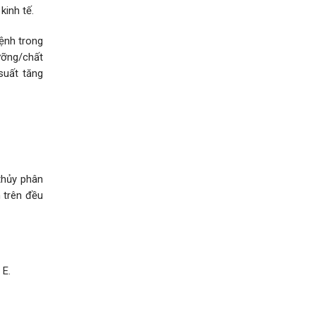
kinh tế.
bệnh trong
ưỡng/chất
suất tăng
thủy phân
m trên đều
 E.