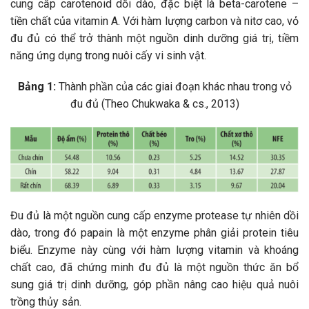
cung cấp carotenoid dồi dào, đặc biệt là beta-carotene –
tiền chất của vitamin A. Với hàm lượng carbon và nitơ cao, vỏ
đu đủ có thể trở thành một nguồn dinh dưỡng giá trị, tiềm
năng ứng dụng trong nuôi cấy vi sinh vật.
Bảng 1:
Thành phần của các giai đoạn khác nhau trong vỏ
đu đủ (Theo Chukwaka & cs., 2013)
Đu đủ là một nguồn cung cấp enzyme protease tự nhiên dồi
dào, trong đó papain là một enzyme phân giải protein tiêu
biểu. Enzyme này cùng với hàm lượng vitamin và khoáng
chất cao, đã chứng minh đu đủ là một nguồn thức ăn bổ
sung giá trị dinh dưỡng, góp phần nâng cao hiệu quả nuôi
trồng thủy sản.