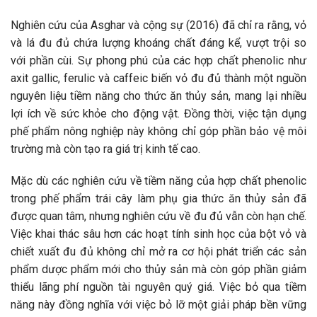
Nghiên cứu của Asghar và cộng sự (2016) đã chỉ ra rằng, vỏ
và lá đu đủ chứa lượng khoáng chất đáng kể, vượt trội so
với phần cùi. Sự phong phú của các hợp chất phenolic như
axit gallic, ferulic và caffeic biến vỏ đu đủ thành một nguồn
nguyên liệu tiềm năng cho thức ăn thủy sản, mang lại nhiều
lợi ích về sức khỏe cho động vật. Đồng thời, việc tận dụng
phế phẩm nông nghiệp này không chỉ góp phần bảo vệ môi
trường mà còn tạo ra giá trị kinh tế cao.
Mặc dù các nghiên cứu về tiềm năng của hợp chất phenolic
trong phế phẩm trái cây làm phụ gia thức ăn thủy sản đã
được quan tâm, nhưng nghiên cứu về đu đủ vẫn còn hạn chế.
Việc khai thác sâu hơn các hoạt tính sinh học của bột vỏ và
chiết xuất đu đủ không chỉ mở ra cơ hội phát triển các sản
phẩm dược phẩm mới cho thủy sản mà còn góp phần giảm
thiểu lãng phí nguồn tài nguyên quý giá. Việc bỏ qua tiềm
năng này đồng nghĩa với việc bỏ lỡ một giải pháp bền vững