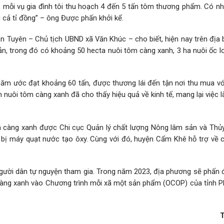
h, mỗi vụ gia đình tôi thu hoạch 4 đến 5 tấn tôm thương phẩm. Có n
úi cả tỉ đồng” – ông Được phấn khởi kể.
 Tuyên – Chủ tịch UBND xã Văn Khúc – cho biết, hiện nay trên địa 
ản, trong đó có khoảng 50 hecta nuôi tôm càng xanh, 3 ha nuôi ốc lo
ăm ước đạt khoảng 60 tấn, được thương lái đến tận nơi thu mua với
nuôi tôm càng xanh đã cho thấy hiệu quả về kinh tế, mang lại việc 
 càng xanh được Chi cục Quản lý chất lượng Nông lâm sản và Thủy
ết bị máy quạt nước tạo ôxy. Cùng với đó, huyện Cẩm Khê hỗ trợ về 
o người dân tự nguyện tham gia. Trong năm 2023, địa phương sẽ phấn
àng xanh vào Chương trình mỗi xã một sản phẩm (OCOP) của tỉnh P