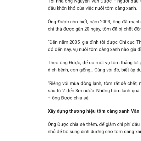
Tới nhà ông Nguyễn Văn Được – người đầu t
đầu khốn khó của việc nuôi tôm càng xanh.
Ông Được cho biết, năm 2003, ông đã mạnh 
chỉ thả được gần 20 ngày, tôm đã bị chết đồng
“Đến năm 2005, gia đình tôi được Chi cục Th
đó đến nay, vụ nuôi tôm càng xanh nào gia đì
Theo ông Được, để có một vụ tôm thắng lợi ph
dịch bệnh, con giống… Cùng với đó, biết áp dụ
“Riêng với mùa đông lạnh, tôm rất dễ chết, 
sâu từ 2 đến 3m nước. Những hôm lạnh quá ph
– ông Được chia sẻ.
Xây dựng thương hiệu tôm càng xanh Văn
Ông Được chia sẻ thêm, để giảm chi phí đầu
nhỏ để bổ sung dinh dưỡng cho tôm càng xan