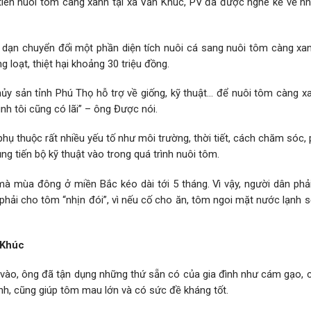
iên nuôi tôm càng xanh tại xã Văn Khúc, PV đã được nghe kể về n
dạn chuyển đổi một phần diện tích nuôi cá sang nuôi tôm càng xa
 loạt, thiệt hại khoảng 30 triệu đồng.
ủy sản tỉnh Phú Thọ hỗ trợ về giống, kỹ thuật… để nuôi tôm càng xa
nh tôi cũng có lãi” – ông Được nói.
ụ thuộc rất nhiều yếu tố như môi trường, thời tiết, cách chăm sóc,
ng tiến bộ kỹ thuật vào trong quá trình nuôi tôm.
mà mùa đông ở miền Bắc kéo dài tới 5 tháng. Vì vậy, người dân phả
ải cho tôm “nhịn đói”, vì nếu cố cho ăn, tôm ngoi mặt nước lạnh sẽ
 Khúc
 vào, ông đã tận dụng những thứ sẵn có của gia đình như cám gạo, 
h, cũng giúp tôm mau lớn và có sức đề kháng tốt.