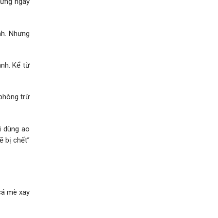
hững ngày
nh. Nhưng
nh. Kể từ
 phòng trừ
i dùng ao
 bị chết”
cá mè xay