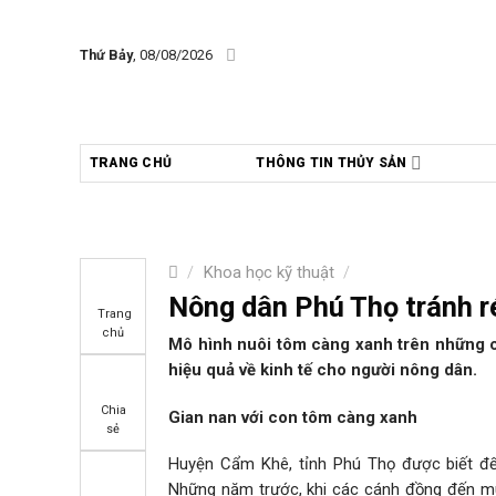
Skip
to
Thứ Bảy
, 08/08/2026
content
TRANG CHỦ
THÔNG TIN THỦY SẢN
/
Khoa học kỹ thuật
/
Nông dân Phú Thọ tránh r
Trang
chủ
Mô hình nuôi tôm càng xanh trên những c
hiệu quả về kinh tế cho người nông dân.
Chia
Gian nan với con tôm càng xanh
sẻ
Huyện Cẩm Khê, tỉnh Phú Thọ được biết đến 
Những năm trước, khi các cánh đồng đến mùa