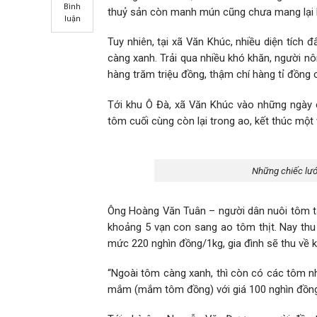
Bình
thuỷ sản còn manh mún cũng chưa mang lại hi
luận
Tuy nhiên, tại xã Văn Khúc, nhiều diện tích 
càng xanh. Trải qua nhiều khó khăn, người nô
hàng trăm triệu đồng, thậm chí hàng tỉ đồng 
Tới khu Ô Đà, xã Văn Khúc vào những ngày 
tôm cuối cùng còn lại trong ao, kết thúc mộ
Những chiếc lướ
Ông Hoàng Văn Tuân – người dân nuôi tôm tại
khoảng 5 vạn con sang ao tôm thịt. Nay thu
mức 220 nghìn đồng/1kg, gia đình sẽ thu về k
“Ngoài tôm càng xanh, thì còn có các tôm nh
mắm (mắm tôm đồng) với giá 100 nghìn đồng/