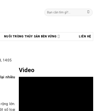
Tìm
kiếm:
NUÔI TRỒNG THỦY SẢN BỀN VỮNG
LIÊN HỆ
, 14:05
Video
lại nhiều
rộng lớn.
t số loại