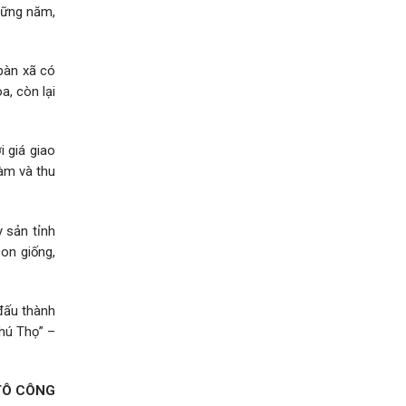
hững năm,
bàn xã có
a, còn lại
 giá giao
làm và thu
 sản tỉnh
con giống,
 đấu thành
hú Thọ” –
TÔ CÔNG