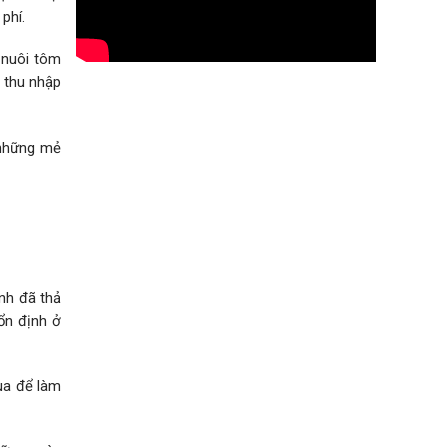
phí.
h nuôi tôm
i thu nhập
 những mẻ
nh đã thả
ổn định ở
ua để làm