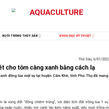
NUÔI TRỒNG THỦY SẢN
KHOA HỌC KỸ THUẬT
Thứ Sáu, 6/01/2023
ét cho tôm càng xanh bằng cách lạ
ánh đồng lúa một vụ tại huyện Cẩm Khê, tỉnh Phú Thọ đã mang 
là vùng đất “đồng chiêm trũng”, với diện tích đất trồng lúa 1 vụ 
 ngập nước, nhiều nơi canh tác kém năng suất, việc nuôi trồng mộ