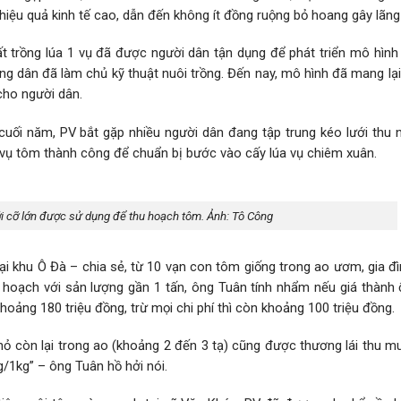
ệu quả kinh tế cao, dẫn đến không ít đồng ruộng bỏ hoang gây lãng 
đất trồng lúa 1 vụ đã được người dân tận dụng để phát triển mô hìn
ng dân đã làm chủ kỹ thuật nuôi trồng. Đến nay, mô hình đã mang lạ
cho người dân.
cuối năm, PV bắt gặp nhiều người dân đang tập trung kéo lưới thu
t vụ tôm thành công để chuẩn bị bước vào cấy lúa vụ chiêm xuân.
i cỡ lớn được sử dụng để thu hoạch tôm. Ảnh: Tô Công
 khu Ô Đà – chia sẻ, từ 10 vạn con tôm giống trong ao ươm, gia đì
 hoạch với sản lượng gần 1 tấn, ông Tuân tính nhẩm nếu giá thành 
hoảng 180 triệu đồng, trừ mọi chi phí thì còn khoảng 100 triệu đồng.
ỏ còn lại trong ao (khoảng 2 đến 3 tạ) cũng được thương lái thu m
1kg” – ông Tuân hồ hởi nói.