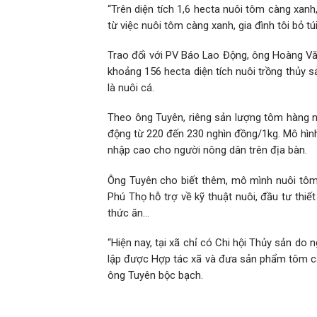
“Trên diện tích 1,6 hecta nuôi tôm càng xan
từ việc nuôi tôm càng xanh, gia đình tôi bỏ t
Trao đổi với PV Báo Lao Động, ông Hoàng Văn
khoảng 156 hecta diện tích nuôi trồng thủy s
là nuôi cá.
Theo ông Tuyên, riêng sản lượng tôm hàng n
động từ 220 đến 230 nghìn đồng/1kg. Mô hình 
nhập cao cho người nông dân trên địa bàn.
Ông Tuyên cho biết thêm, mô mình nuôi tôm
Phú Thọ hỗ trợ về kỹ thuật nuôi, đầu tư thi
thức ăn…
“Hiện nay, tại xã chỉ có Chi hội Thủy sản d
lập được Hợp tác xã và đưa sản phẩm tôm c
ông Tuyên bộc bạch.