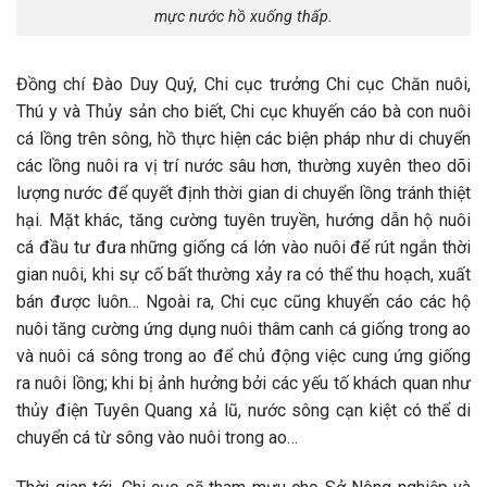
mực nước hồ xuống thấp.
Đồng chí Đào Duy Quý, Chi cục trưởng Chi cục Chăn nuôi,
Thú y và Thủy sản cho biết, Chi cục khuyến cáo bà con nuôi
cá lồng trên sông, hồ thực hiện các biện pháp như di chuyển
các lồng nuôi ra vị trí nước sâu hơn, thường xuyên theo dõi
lượng nước để quyết định thời gian di chuyển lồng tránh thiệt
hại. Mặt khác, tăng cường tuyên truyền, hướng dẫn hộ nuôi
cá đầu tư đưa những giống cá lớn vào nuôi để rút ngắn thời
gian nuôi, khi sự cố bất thường xảy ra có thể thu hoạch, xuất
bán được luôn… Ngoài ra, Chi cục cũng khuyến cáo các hộ
nuôi tăng cường ứng dụng nuôi thâm canh cá giống trong ao
và nuôi cá sông trong ao để chủ động việc cung ứng giống
ra nuôi lồng; khi bị ảnh hưởng bởi các yếu tố khách quan như
thủy điện Tuyên Quang xả lũ, nước sông cạn kiệt có thể di
chuyển cá từ sông vào nuôi trong ao…