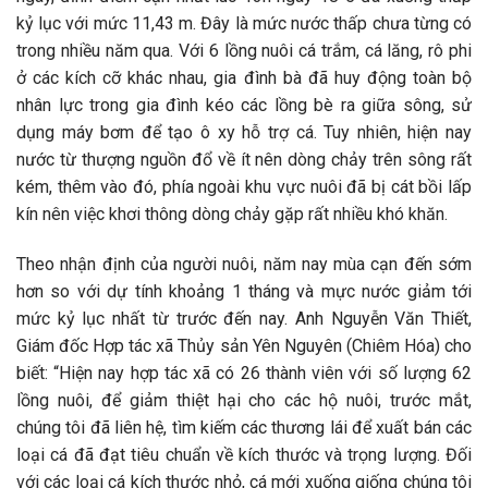
kỷ lục với mức 11,43 m. Đây là mức nước thấp chưa từng có
trong nhiều năm qua. Với 6 lồng nuôi cá trắm, cá lăng, rô phi
ở các kích cỡ khác nhau, gia đình bà đã huy động toàn bộ
nhân lực trong gia đình kéo các lồng bè ra giữa sông, sử
dụng máy bơm để tạo ô xy hỗ trợ cá. Tuy nhiên, hiện nay
nước từ thượng nguồn đổ về ít nên dòng chảy trên sông rất
kém, thêm vào đó, phía ngoài khu vực nuôi đã bị cát bồi lấp
kín nên việc khơi thông dòng chảy gặp rất nhiều khó khăn.
Theo nhận định của người nuôi, năm nay mùa cạn đến sớm
hơn so với dự tính khoảng 1 tháng và mực nước giảm tới
mức kỷ lục nhất từ trước đến nay. Anh Nguyễn Văn Thiết,
Giám đốc Hợp tác xã Thủy sản Yên Nguyên (Chiêm Hóa) cho
biết: “Hiện nay hợp tác xã có 26 thành viên với số lượng 62
lồng nuôi, để giảm thiệt hại cho các hộ nuôi, trước mắt,
chúng tôi đã liên hệ, tìm kiếm các thương lái để xuất bán các
loại cá đã đạt tiêu chuẩn về kích thước và trọng lượng. Đối
với các loại cá kích thước nhỏ, cá mới xuống giống chúng tôi