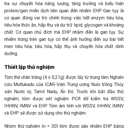
tra sự chuyển hóa năng lượng, tăng trưởng và biểu hiện
protein/gen miễn dịch liên quan đến nhiễm EHP. Gan tụy là
cơ quan đóng vai trò chính trong việc tiết enzym tiêu hóa,
tiêu hóa thức ăn, hấp thụ và dự trữ lipid, glycogen và khoáng
chất. Cơ quan chủ đích mà EHP nhắm đến là gan tụy. Sự
nhiễm trùng trên gan tụy có thể ảnh hưởng đến sự bài tiết
men tiêu hóa, tiêu hóa, hấp thụ và chuyển hóa chất dinh
dưỡng.
Thiết lập thử nghiệm
Tôm thẻ chân trắng (4 ± 0,21g) được lấy từ trung tâm Nghiên
cứu Muttukadu của ICAR-Viện Trung ương Nuôi trồng Thủy
sản Nước lợ, Tamil Nadu, Ấn Độ. Trước khi bắt đầu thử
nghiệm, tôm được xét nghiệm PCR để kiểm tra WSSV,
IHHNV, IMNV và EHP. Tôm âm tính với WSSV, IHHNV, IMNV
và EHP sẽ được sử dụng cho thử nghiệm.
Nhóm thử nghiệm (n = 30) tôm được gây nhiễm EHP bằng