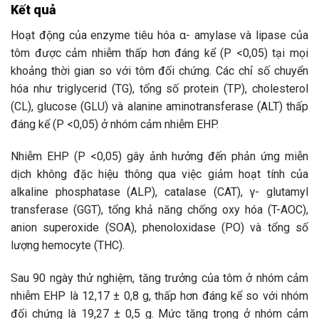
Kết quả
Hoạt động của enzyme tiêu hóa α- amylase và lipase của
tôm được cảm nhiễm thấp hơn đáng kể (P <0,05) tại mọi
khoảng thời gian so với tôm đối chứng. Các chỉ số chuyển
hóa như triglycerid (TG), tổng số protein (TP), cholesterol
(CL), glucose (GLU) và alanine aminotransferase (ALT) thấp
đáng kể (P <0,05) ở nhóm cảm nhiễm EHP.
Nhiễm EHP (P <0,05) gây ảnh hưởng đến phản ứng miễn
dịch không đặc hiệu thông qua việc giảm hoạt tính của
alkaline phosphatase (ALP), catalase (CAT), γ- glutamyl
transferase (GGT), tổng khả năng chống oxy hóa (T-AOC),
anion superoxide (SOA), phenoloxidase (PO) và tổng số
lượng hemocyte (THC).
Sau 90 ngày thử nghiệm, tăng trưởng của tôm ở nhóm cảm
nhiễm EHP là 12,17 ± 0,8 g, thấp hơn đáng kể so với nhóm
đối chứng là 19,27 ± 0,5 g. Mức tăng trọng ở nhóm cảm