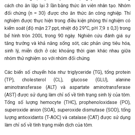
cách cho ăn lặp lại 3 lần bằng thức ăn viên nhân tạo. Nhóm
đối chứng (n = 30) được cho ăn thức ăn công nghiệp. Thí
nghiệm được thực hiện trong điều kiện phòng thí nghiệm có
kiểm soát (độ mặn 27 ppt, nhiệt độ 29°C, pH 7,9 ± 0,3) trong
bể hình tròn 200L trong 90 ngày. Nghiên cứu đánh giá sự
tăng trưởng và khả năng sống sót, các phản ứng tiêu hóa,
sinh lý, miễn dịch ở các khoảng thời gian khác nhau giữa
nhóm thử nghiệm so với nhóm đối chứng.
Các biến số chuyển hóa như triglyceride (TG), tổng protein
(TP), cholesterol (CL), glucose (GLU), alanine
aminotransferase (ALT) và aspartate aminotransferase
(AST) được sử dụng làm chỉ số về tình trạng sinh lý của tôm.
Tổng số lượng hemocyte (THC), prophenoloxidase (PO),
superoxide anion (SOA), superoxide dismutase (SOD), tổng
lượng antioxidants (T-AOC) và catalase (CAT) được sử dụng
làm chỉ số về tình trạng miễn dịch của tôm.