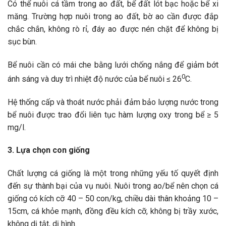
Có thể nuôi cá tầm trong ao đất, bể đất lót bạc hoặc bể xi
măng. Trường hợp nuôi trong ao đất, bờ ao cần được đắp
chắc chắn, không rò rỉ, đáy ao được nén chặt để không bị
sục bùn.
Bể nuôi cần có mái che bằng lưới chống nắng để giảm bớt
0
ánh sáng và duy trì nhiệt độ nước của bể nuôi ≤ 26
C.
Hệ thống cấp và thoát nước phải đảm bảo lượng nước trong
bể nuôi được trao đổi liên tục hàm lượng oxy trong bể ≥ 5
mg/l.
3. Lựa chọn con giống
Chất lượng cá giống là một trong những yếu tố quyết định
đến sự thành bại của vụ nuôi. Nuôi trong ao/bể nên chọn cá
giống có kích cỡ 40 – 50 con/kg, chiều dài thân khoảng 10 –
15cm, cá khỏe mạnh, đồng đều kích cỡ, không bị trầy xước,
không dị tật, dị hình.