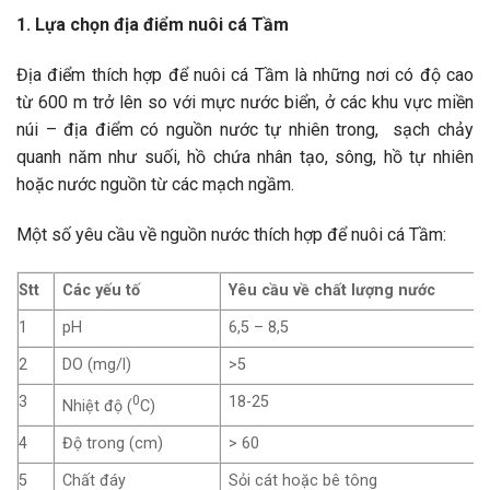
1. Lựa chọn địa điểm nuôi cá Tầm
Địa điểm thích hợp để nuôi cá Tầm là những nơi có độ cao
từ 600 m trở lên so với mực nước biển, ở các khu vực miền
núi – địa điểm có nguồn nước tự nhiên trong, sạch chảy
quanh năm như suối, hồ chứa nhân tạo, sông, hồ tự nhiên
hoặc nước nguồn từ các mạch ngầm.
Một số yêu cầu về nguồn nước thích hợp để nuôi cá Tầm:
Stt
Các yếu tố
Yêu cầu về chất lượng nước
1
pH
6,5 – 8,5
2
DO (mg/l)
>5
3
0
18-25
Nhiệt độ (
C)
4
Độ trong (cm)
> 60
5
Chất đáy
Sỏi cát hoặc bê tông