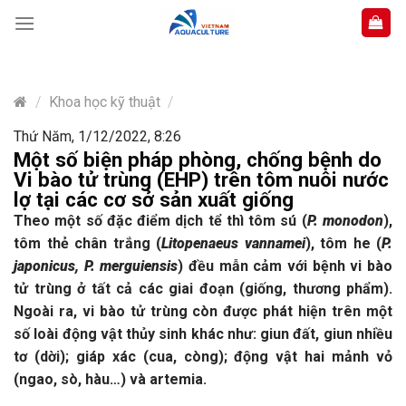
Skip
to
content
/
Khoa học kỹ thuật
/
Thứ Năm, 1/12/2022, 8:26
Một số biện pháp phòng, chống bệnh do
Vi bào tử trùng (EHP) trên tôm nuôi nước
lợ tại các cơ sở sản xuất giống
Theo một số đặc điểm dịch tể thì tôm sú (
P. monodon
),
tôm thẻ chân trắng (
Litopenaeus vannamei
), tôm he (
P.
japonicus, P. merguiensis
) đều mẫn cảm với bệnh vi bào
tử trùng ở tất cả các giai đoạn (giống, thương phẩm).
Ngoài ra, vi bào tử trùng còn được phát hiện trên một
số loài động vật thủy sinh khác như: giun đất, giun nhiều
tơ (dời); giáp xác (cua, còng); động vật hai mảnh vỏ
(ngao, sò, hàu…) và artemia.