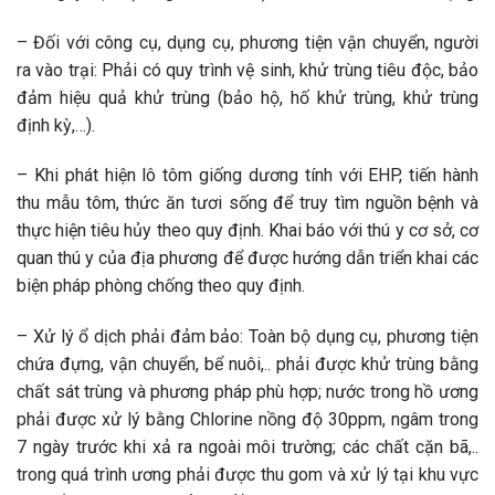
– Đối với công cụ, dụng cụ, phương tiện vận chuyển, người
ra vào trại: Phải có quy trình vệ sinh, khử trùng tiêu độc, bảo
đảm hiệu quả khử trùng (bảo hộ, hố khử trùng, khử trùng
định kỳ,…).
– Khi phát hiện lô tôm giống dương tính với EHP, tiến hành
thu mẫu tôm, thức ăn tươi sống để truy tìm nguồn bệnh và
thực hiện tiêu hủy theo quy định. Khai báo với thú y cơ sở, cơ
quan thú y của địa phương để được hướng dẫn triển khai các
biện pháp phòng chống theo quy định.
– Xử lý ổ dịch phải đảm bảo: Toàn bộ dụng cụ, phương tiện
chứa đựng, vận chuyển, bể nuôi,.. phải được khử trùng bằng
chất sát trùng và phương pháp phù hợp; nước trong hồ ương
phải được xử lý bằng Chlorine nồng độ 30ppm, ngâm trong
7 ngày trước khi xả ra ngoài môi trường; các chất cặn bã,..
trong quá trình ương phải được thu gom và xử lý tại khu vực