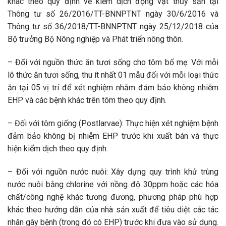
khác theo quy định về kiểm dịch động vật thủy sản tại
Thông tư số 26/2016/TT-BNNPTNT ngày 30/6/2016 và
Thông tư số 36/2018/TT-BNNPTNT ngày 25/12/2018 của
Bộ trưởng Bộ Nông nghiệp và Phát triển nông thôn.
– Đối với nguồn thức ăn tươi sống cho tôm bố mẹ: Với mỗi
lô thức ăn tươi sống, thu ít nhất 01 mẫu đối với mỗi loại thức
ăn tại 05 vị trí để xét nghiệm nhằm đảm bảo không nhiễm
EHP và các bệnh khác trên tôm theo quy định.
– Đối với tôm giống (Postlarvae): Thực hiện xét nghiệm bệnh
đảm bảo không bị nhiễm EHP trước khi xuất bán và thực
hiện kiểm dịch theo quy định.
– Đối với nguồn nước nuôi: Xây dựng quy trình khử trùng
nước nuôi bằng chlorine với nồng độ 30ppm hoặc các hóa
chất/công nghệ khác tương đương, phương pháp phù hợp
khác theo hướng dẫn của nhà sản xuất để tiêu diệt các tác
nhân gây bệnh (trong đó có EHP) trước khi đưa vào sử dụng.