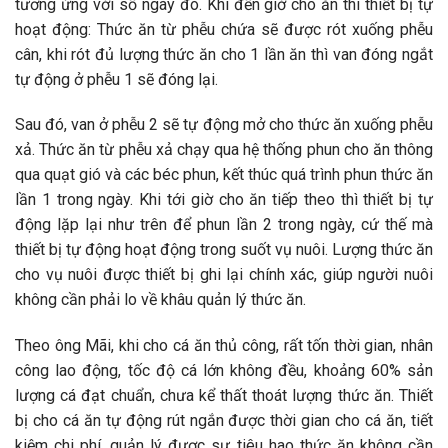
tương ứng với số ngày đó. Khi đến giờ cho ăn thì thiết bị tự
hoạt động: Thức ăn từ phễu chứa sẽ được rót xuống phễu
cân, khi rót đủ lượng thức ăn cho 1 lần ăn thì van đóng ngắt
tự động ở phễu 1 sẽ đóng lại.
Sau đó, van ở phễu 2 sẽ tự động mở cho thức ăn xuống phễu
xả. Thức ăn từ phễu xả chạy qua hệ thống phun cho ăn thông
qua quạt gió và các béc phun, kết thúc quá trình phun thức ăn
lần 1 trong ngày. Khi tới giờ cho ăn tiếp theo thì thiết bị tự
động lặp lại như trên để phun lần 2 trong ngày, cứ thế mà
thiết bị tự động hoạt động trong suốt vụ nuôi. Lượng thức ăn
cho vụ nuôi được thiết bị ghi lại chính xác, giúp người nuôi
không cần phải lo về khâu quản lý thức ăn.
Theo ông Mãi, khi cho cá ăn thủ công, rất tốn thời gian, nhân
công lao động, tốc độ cá lớn không đều, khoảng 60% sản
lượng cá đạt chuẩn, chưa kể thất thoát lượng thức ăn. Thiết
bị cho cá ăn tự động rút ngắn được thời gian cho cá ăn, tiết
kiệm chi phí, quản lý được sự tiêu hao thức ăn không cần