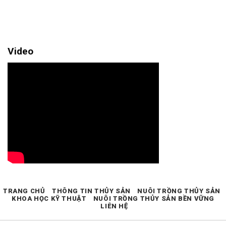
Video
TRANG CHỦ
THÔNG TIN THỦY SẢN
NUÔI TRỒNG THỦY SẢN
KHOA HỌC KỸ THUẬT
NUÔI TRỒNG THỦY SẢN BỀN VỮNG
LIÊN HỆ