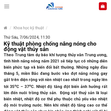
Skip
to
content
/
Khoa học kỹ thuật
/
Thứ Sáu, 7/06/2024, 11:30
Kỹ thuật phòng chống nắng nóng cho
động vật thủy sản
Theo Trung tâm dự báo khí tượng thủy văn Trung ương,
tình hình nắng nóng năm 2021 sẽ tiếp tục có những diễn
biến phức tạp và biến đổi bất thường. Những ngày đầu
tháng 5, miền Bắc đang bước vào đợt nắng nóng gay
gắt trên diện rộng với nền nhiệt cao nhất trong ngày lên
o
o
tới 35
C – 37
C. Nhiệt độ tăng đột biến ảnh hưởng rất
lớn đến nuôi trồng thủy sản. Động vật thuỷ sản là loại
biến nhiệt, nhiệt độ cơ thể phụ thuộc chủ yếu vào nhiệt
độ môi trường nước. Nên khi nhiệt độ tăng cao cơ thể