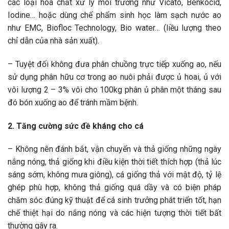
các loại hóa chất xử lý môi trường như Vicato, Benkocid,
Iodine… hoặc dùng chế phẩm sinh học làm sạch nước ao
như EMC, Biofloc Technology, Bio water… (liều lượng theo
chỉ dẫn của nhà sản xuất).
– Tuyệt đối không đưa phân chuồng trực tiếp xuống ao, nếu
sử dụng phân hữu cơ trong ao nuôi phải được ủ hoai, ủ với
vôi lượng 2 – 3% vôi cho 100kg phân ủ phân một tháng sau
đó bón xuống ao để tránh mầm bệnh.
2. Tăng cường sức đề kháng cho cá
– Không nên đánh bắt, vận chuyển và thả giống những ngày
nắng nóng, thả giống khi điều kiện thời tiết thích hợp (thả lúc
sáng sớm, không mưa giông), cá giống thả với mật độ, tỷ lệ
ghép phù hợp, không thả giống quá dầy và có biện pháp
chăm sóc đúng kỹ thuật để cá sinh trưởng phát triển tốt, hạn
chế thiệt hại do nắng nóng và các hiện tượng thời tiết bất
thường gây ra.